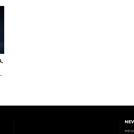
A,
.
NE
Intr