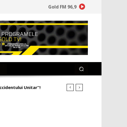
Gold FM 96,9
ccidentului Unitar”!