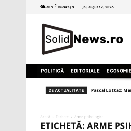
C
30.9
București
joi, august 6, 2026
POLITICĂ
EDITORIALE
ECONOMI
Pascal Lottaz: Mar
DE ACTUALITATE
Acasă
Etichete
Arme psihologice
ETICHETĂ: ARME PS