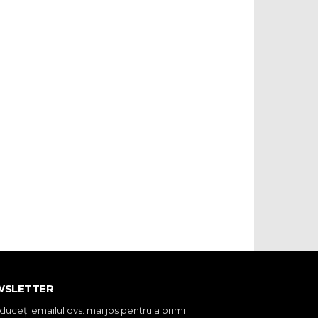
WSLETTER
oduceţi emailul dvs. mai jos pentru a primi