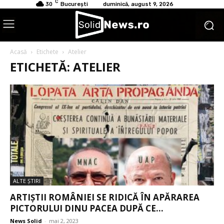
C
30
București
duminică, august 9, 2026
Acasă
Etichete
Atelier
ETICHETĂ: ATELIER
ALTE ŞTIRI
ARTIȘTII ROMÂNIEI SE RIDICĂ ÎN APĂRAREA
PICTORULUI DINU PACEA DUPĂ CE...
News Solid
-
mai 2, 2023