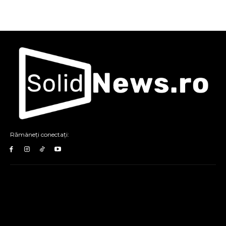
Rămâneți conectați: