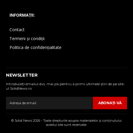
INFORMAȚII:
Contact
Termeni și condiții
Politica de confidențialitate
NEWSLETTER
Introduceţi emailul dvs. mai jos pentru a primi ultimele ştiri de pe site-
ul SolidNews.ro
ABONAŢI-VĂ
© Solid News 2026 - Toate drepturile asupra materialelor şi conţinutului
acestui site sunt rezervate.