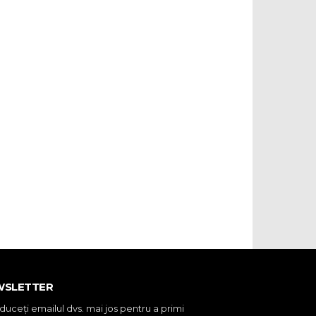
WSLETTER
oduceţi emailul dvs. mai jos pentru a primi