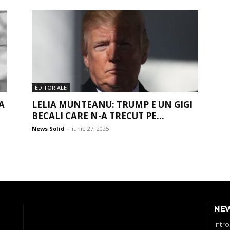
EDITORIALE
A
LELIA MUNTEANU: TRUMP E UN GIGI
BECALI CARE N-A TRECUT PE...
News Solid
-
iunie 27, 2025
NE
Intr