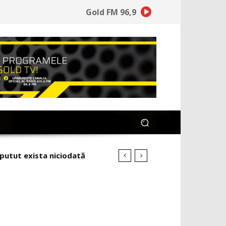
Gold FM 96,9
 putut exista niciodată