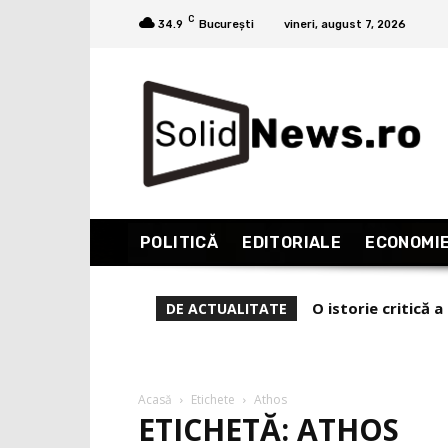
C
34.9
București
vineri, august 7, 2026
POLITICĂ
EDITORIALE
ECONOMI
O istorie critică
DE ACTUALITATE
Acasă
Etichete
Athos
ETICHETĂ: ATHOS