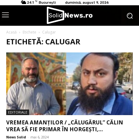
C
24.1
București
duminică, august 9, 2026
Acasă
Etichete
Calugar
ETICHETĂ: CALUGAR
EDITORIALE
VREMEA AMANȚILOR / „CĂLUGĂRUL” CĂLIN
VREA SĂ FIE PRIMAR ÎN HORGEȘTI,...
News Solid
-
mai 6, 2024