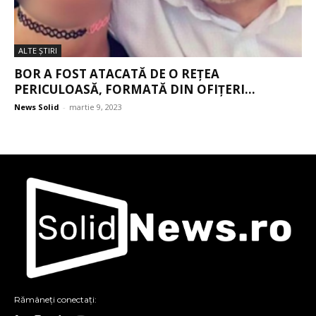
ALTE ŞTIRI
BOR A FOST ATACATĂ DE O REȚEA
PERICULOASĂ, FORMATĂ DIN OFIȚERI...
News Solid
-
martie 9, 2023
Rămâneți conectați: