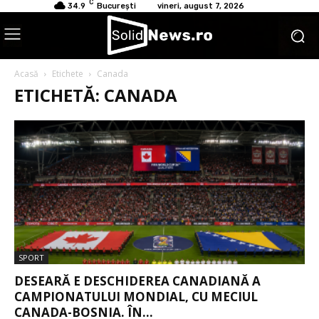
C
34.9
București
vineri, august 7, 2026
Acasă
Etichete
Canada
ETICHETĂ: CANADA
SPORT
DESEARĂ E DESCHIDEREA CANADIANĂ A
CAMPIONATULUI MONDIAL, CU MECIUL
CANADA-BOSNIA. ÎN...