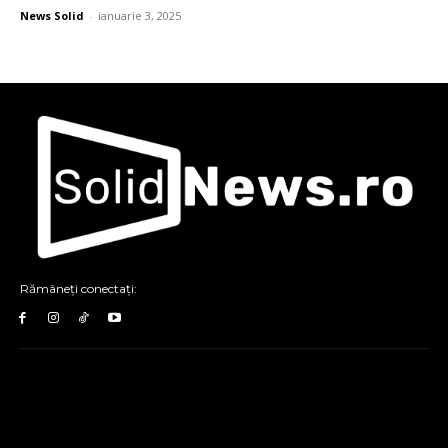
News Solid
-
ianuarie 3, 2025
Rămâneți conectați: