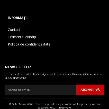
INFORMAȚII:
Contact
Termeni și condiții
Politica de confidențialitate
NEWSLETTER
Introduceţi emailul dvs. mai jos pentru a primi ultimele ştiri de pe site-
ul SolidNews.ro
ABONAŢI-VĂ
© Solid News 2026 - Toate drepturile asupra materialelor şi conţinutului
acestui site sunt rezervate.