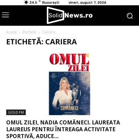
C
34.5
București
vineri, august 7, 2026
Acasă
Etichete
Cariera
ETICHETĂ: CARIERA
GOLD FM
OMUL ZILEI, NADIA COMĂNECI. LAUREATA
LAUREUS PENTRU ÎNTREAGA ACTIVITATE
SPORTIVĂ, ADUCE...