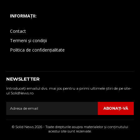
INFORMAȚII:
Contact
Termeni și condiții
Politica de confidențialitate
NEWSLETTER
Introduceţi emailul dvs. mai jos pentru a primi ultimele ştiri de pe site-
ul SolidNews.ro
ABONAŢI-VĂ
© Solid News 2026 - Toate drepturile asupra materialelor şi conţinutului
acestui site sunt rezervate.