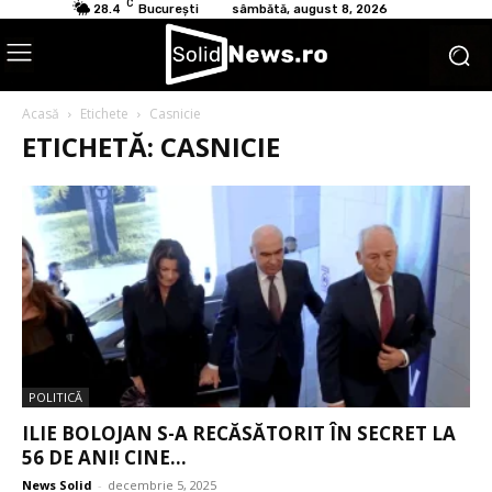
C
28.4
București
sâmbătă, august 8, 2026
Acasă
Etichete
Casnicie
ETICHETĂ: CASNICIE
POLITICĂ
ILIE BOLOJAN S-A RECĂSĂTORIT ÎN SECRET LA
56 DE ANI! CINE...
News Solid
-
decembrie 5, 2025