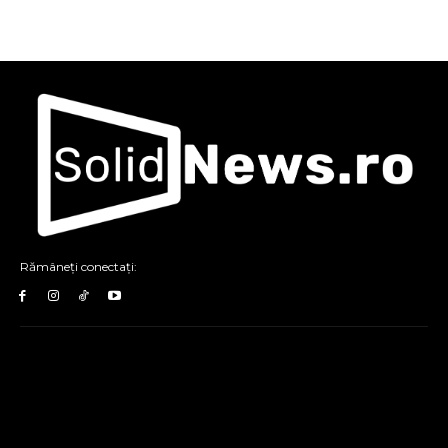
Rămâneți conectați: