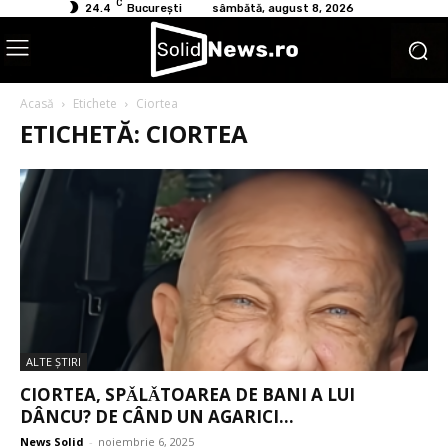
C
24.4
București
sâmbătă, august 8, 2026
Acasă
Etichete
Ciortea
ETICHETĂ: CIORTEA
ALTE ŞTIRI
CIORTEA, SPǍLǍTOAREA DE BANI A LUI
DÂNCU? DE CÂND UN AGARICI...
News Solid
-
noiembrie 6, 2025