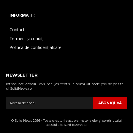
INFORMAȚII:
Contact
Termeni și condiții
Politica de confidențialitate
NEWSLETTER
Introduceţi emailul dvs. mai jos pentru a primi ultimele ştiri de pe site-
ul SolidNews.ro
ABONAŢI-VĂ
© Solid News 2026 - Toate drepturile asupra materialelor şi conţinutului
acestui site sunt rezervate.