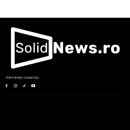
Rămâneți conectați: