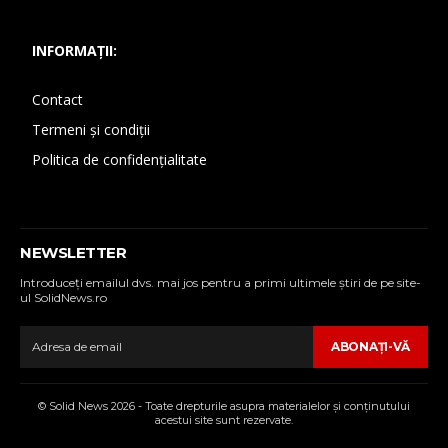
INFORMAȚII:
Contact
Termeni și condiții
Politica de confidențialitate
NEWSLETTER
Introduceţi emailul dvs. mai jos pentru a primi ultimele ştiri de pe site-
ul SolidNews.ro
ABONAŢI-VĂ
© Solid News 2026 - Toate drepturile asupra materialelor şi conţinutului
acestui site sunt rezervate.