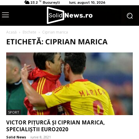
C
23.2
București
luni, august 10, 2026
Acasă
Etichete
Ciprian marica
ETICHETĂ: CIPRIAN MARICA
SPORT
VICTOR PIȚURCĂ ŞI CIPRIAN MARICA,
SPECIALIŞTII EURO2020
Solid News
-
iunie 8, 2021