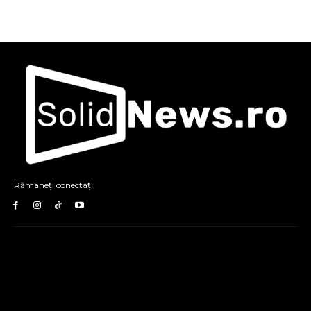
Rămâneți conectați: