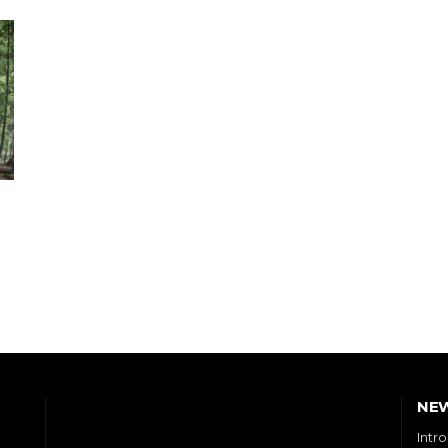
NE
Intr