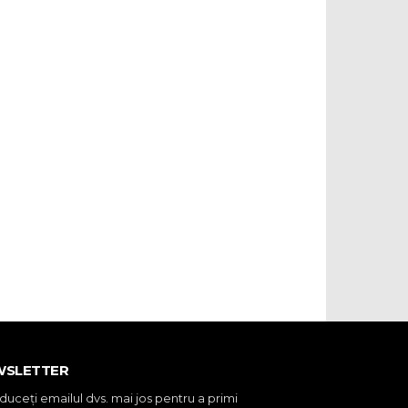
WSLETTER
oduceţi emailul dvs. mai jos pentru a primi