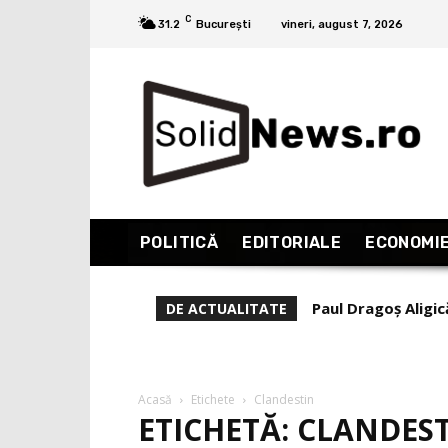
C
31.2
București
vineri, august 7, 2026
POLITICĂ
EDITORIALE
ECONOMI
Paul Dragoș Aligic
DE ACTUALITATE
PUNCTE!
Acasă
Etichete
Clandestin
ETICHETĂ: CLANDES