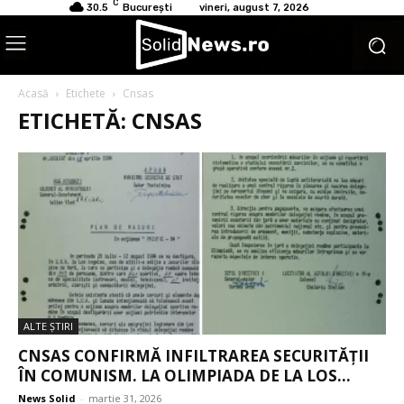
C
30.5
București
vineri, august 7, 2026
Acasă
Etichete
Cnsas
ETICHETĂ: CNSAS
ALTE ŞTIRI
CNSAS CONFIRMĂ INFILTRAREA SECURITĂȚII
ÎN COMUNISM. LA OLIMPIADA DE LA LOS...
News Solid
-
martie 31, 2026