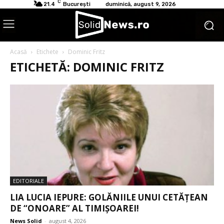
C
21.4
București
duminică, august 9, 2026
Acasă
Etichete
Dominic Fritz
ETICHETĂ: DOMINIC FRITZ
EDITORIALE
LIA LUCIA IEPURE: GOLĂNIILE UNUI CETĂȚEAN
DE “ONOARE” AL TIMIȘOAREI!
News Solid
-
august 4, 2026