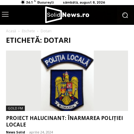
C
36.1
București
sâmbătă, august 8, 2026
Acasă
Etichete
Dotari
ETICHETĂ: DOTARI
GOLD FM
PROIECT HALUCINANT: ÎNARMAREA POLIȚIEI
LOCALE
News Solid
-
aprilie 24, 2024