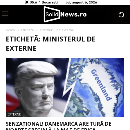
C
35.6
București
joi, august 6, 2026
Acasă
Etichete
Ministerul de externe
ETICHETĂ: MINISTERUL DE
EXTERNE
EXTERNE
SENZAȚIONAL! DANEMARCA ARE TURĂ DE