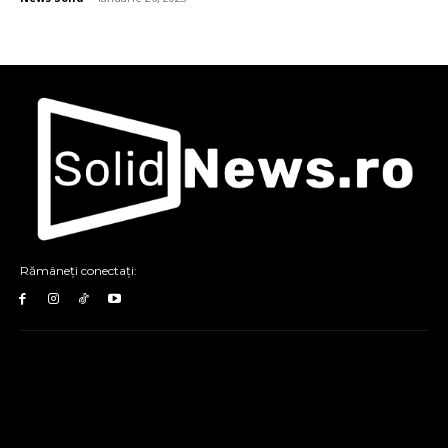
Rămâneți conectați: