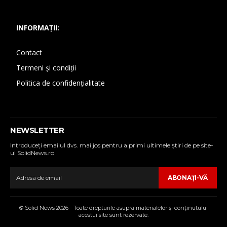
INFORMAȚII:
Contact
Termeni și condiții
Politica de confidențialitate
NEWSLETTER
Introduceţi emailul dvs. mai jos pentru a primi ultimele ştiri de pe site-
ul SolidNews.ro
ABONAŢI-VĂ
© Solid News 2026 - Toate drepturile asupra materialelor şi conţinutului
acestui site sunt rezervate.