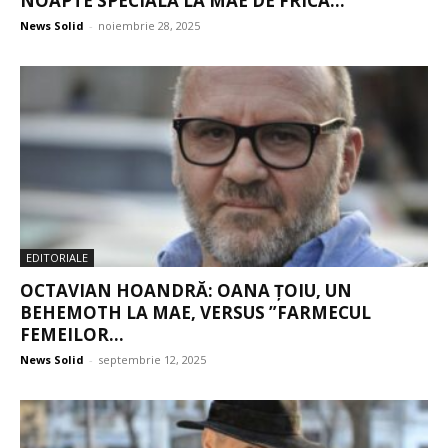
NOAPTE SPECIALĂ LA MAE DE FRICA...
News Solid
-
noiembrie 28, 2025
EDITORIALE
OCTAVIAN HOANDRĂ: OANA ȚOIU, UN
BEHEMOTH LA MAE, VERSUS ”FARMECUL
FEMEILOR...
News Solid
-
septembrie 12, 2025