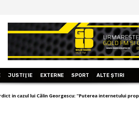
E
JUSTIŢIE
EXTERNE
SPORT
ALTE ŞTIRI
t in cazul lui Călin Georgescu: “Puterea internetului propuls
: Miruță Vodă la război!
ri relevante!” (stiripesurse)