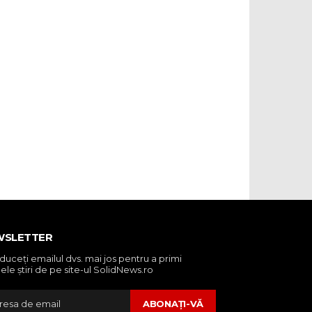
WSLETTER
oduceţi emailul dvs. mai jos pentru a primi
ele ştiri de pe site-ul SolidNews.ro
ABONAŢI-VĂ