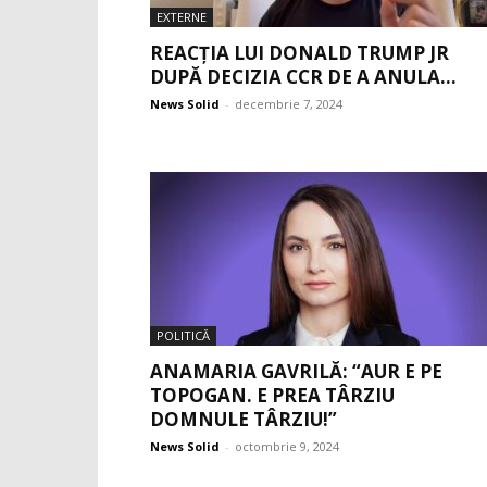
EXTERNE
REACȚIA LUI DONALD TRUMP JR
DUPĂ DECIZIA CCR DE A ANULA...
News Solid
-
decembrie 7, 2024
POLITICĂ
ANAMARIA GAVRILĂ: “AUR E PE
TOPOGAN. E PREA TÂRZIU
DOMNULE TÂRZIU!”
News Solid
-
octombrie 9, 2024