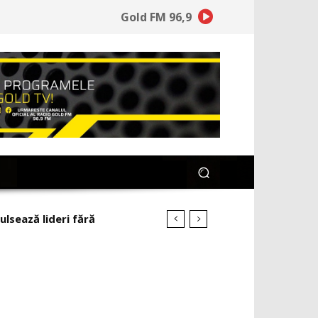
Gold FM 96,9
ează lideri fără