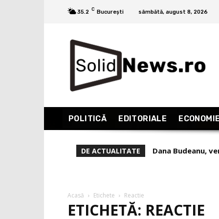
C
35.2
București
sâmbătă, august 8, 2026
POLITICĂ
EDITORIALE
ECONOMI
Dana Budeanu, verdic
Cornel Nistorescu
DE ACTUALITATE
experiență și realiză
Acasă
Etichete
Reactie
ETICHETĂ: REACTIE