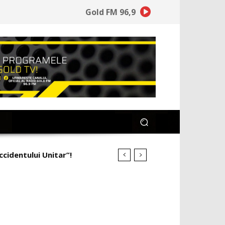
Gold FM 96,9
ccidentului Unitar”!