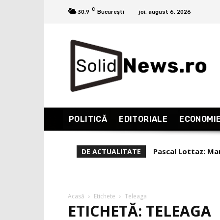
C
30.9
București
joi, august 6, 2026
POLITICĂ
EDITORIALE
ECONOMI
Pascal Lottaz: Mar
DE ACTUALITATE
Acasă
Etichete
Teleaga
ETICHETĂ: TELEAGA