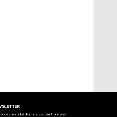
WSLETTER
oduceţi emailul dvs. mai jos pentru a primi