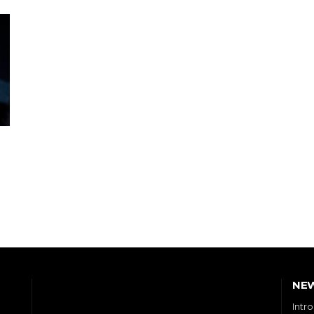
NE
Intr