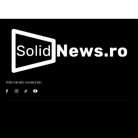
Rămâneți conectați: