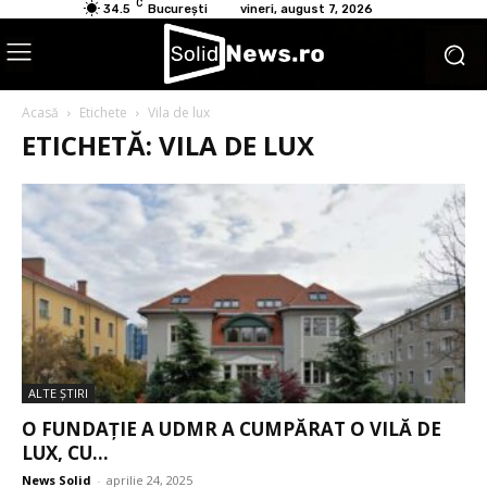
C
34.5
București
vineri, august 7, 2026
Acasă
Etichete
Vila de lux
ETICHETĂ: VILA DE LUX
ALTE ŞTIRI
O FUNDAȚIE A UDMR A CUMPĂRAT O VILĂ DE
LUX, CU...
News Solid
-
aprilie 24, 2025