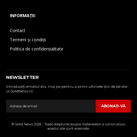
INFORMAȚII:
Contact
Termeni și condiții
Politica de confidențialitate
NEWSLETTER
Introduceţi emailul dvs. mai jos pentru a primi ultimele ştiri de pe site-
ul SolidNews.ro
ABONAŢI-VĂ
© Solid News 2026 - Toate drepturile asupra materialelor şi conţinutului
acestui site sunt rezervate.