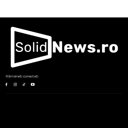
Rămâneți conectați: