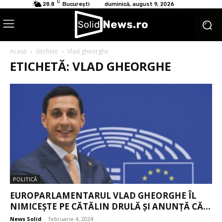
C
28.8
București
duminică, august 9, 2026
Acasă
Etichete
Vlad gheorghe
ETICHETĂ: VLAD GHEORGHE
POLITICĂ
EUROPARLAMENTARUL VLAD GHEORGHE ÎL
NIMICEȘTE PE CĂTĂLIN DRULĂ ȘI ANUNȚĂ CĂ...
News Solid
-
februarie 4, 2024