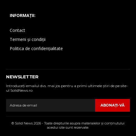
INFORMAȚII:
Contact
Termeni și condiții
Politica de confidențialitate
NEWSLETTER
Introduceţi emailul dvs. mai jos pentru a primi ultimele ştiri de pe site-
ul SolidNews.ro
ABONAŢI-VĂ
© Solid News 2026 - Toate drepturile asupra materialelor şi conţinutului
acestui site sunt rezervate.