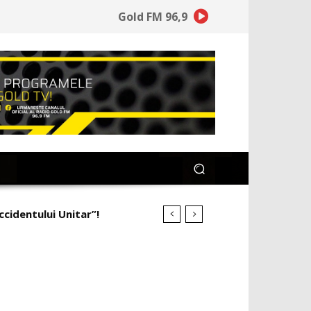
Gold FM 96,9
ccidentului Unitar”!
imineață la ce a pierdut”!