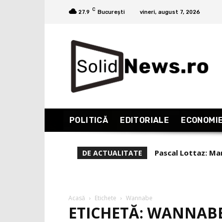
C
27.9
București
vineri, august 7, 2026
POLITICĂ
EDITORIALE
ECONOMI
Pascal Lottaz: Mare
Liviu Alexa, rep
DE ACTUALITATE
(Partea 1)
Acasă
Etichete
Wannabe
ETICHETĂ: WANNAB