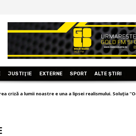
E
JUSTIŢIE
EXTERNE
SPORT
ALTE ŞTIRI
a criză a lumii noastre e una a lipsei realismului. Soluția “O
ortaj excepțional din Armenia, “țara care se uită în fiecare d
E