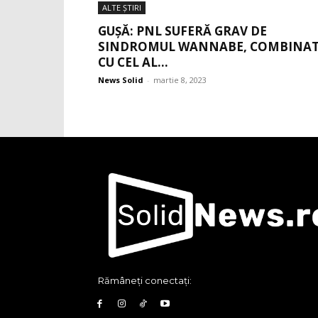
ALTE ŞTIRI
GUȘĂ: PNL SUFERĂ GRAV DE
SINDROMUL WANNABE, COMBINA
CU CEL AL...
News Solid
-
martie 8, 2023
Rămâneți conectați: