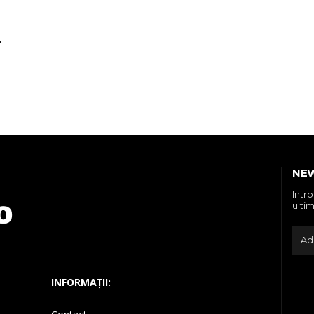
T
NE
Intr
ultim
INFORMAȚII: