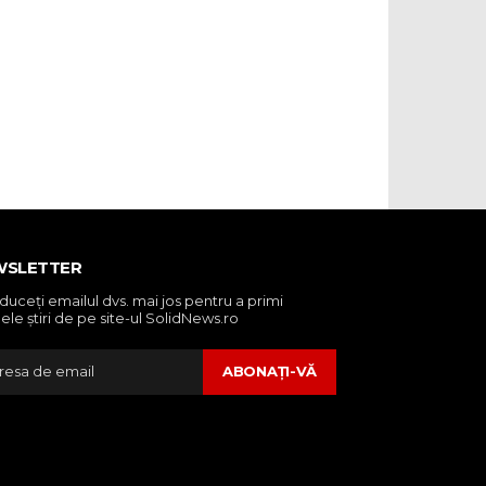
WSLETTER
oduceţi emailul dvs. mai jos pentru a primi
ele ştiri de pe site-ul SolidNews.ro
ABONAŢI-VĂ