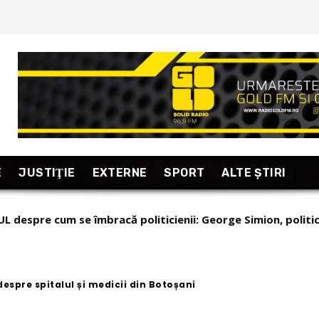
E
JUSTIŢIE
EXTERNE
SPORT
ALTE ŞTIRI
L despre cum se îmbracă politicienii: George Simion, politic
mii”!
despre spitalul și medicii din Botoșani