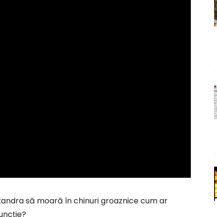
xandra să moară în chinuri groaznice cum ar
funcție?