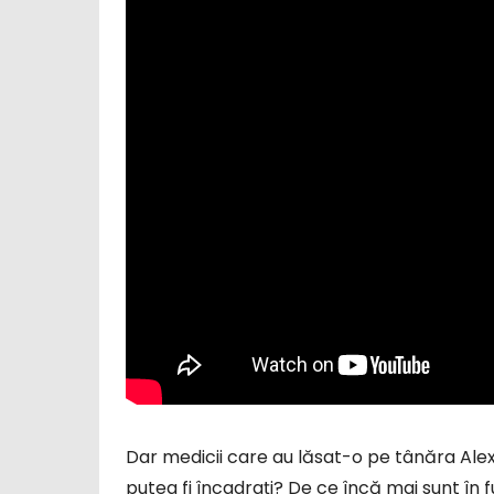
Dar medicii care au lăsat-o pe tânăra Ale
putea fi încadrați? De ce încă mai sunt în 