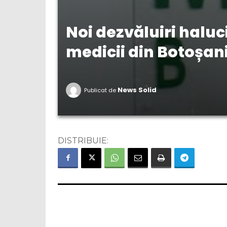
Noi dezvăluiri haluc
medicii din Botoșan
News Solid
Publicat de
DISTRIBUIE: