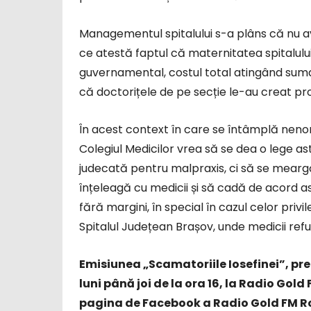
Managementul spitalului s-a plâns că nu av
ce atestă faptul că maternitatea spitalul
guvernamental, costul total atingând suma d
că doctorițele de pe secție le-au creat pro
În acest context în care se întâmplă nenor
Colegiul Medicilor vrea să se dea o lege ast
judecată pentru malpraxis, ci să se meargă
înțeleagă cu medicii și să cadă de acord 
fără margini, în special în cazul celor privi
Spitalul Județean Brașov, unde medicii refu
Emisiunea „Scamatoriile Iosefinei”, pre
luni până joi de la ora 16, la Radio Gold 
pagina de Facebook a Radio Gold FM Ro