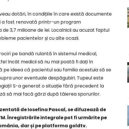
eau dotări, în condițiile în care există documente
ui a fost renovată printr-un program
e 3,7 milioane de lei. Localnicii au acuzat faptul
bleme pacientelor și cu alte ocazii.
ociri pe bandă rulantă în sistemul medical,
fel încât medicii să nu mai poată fi dați în
 pe ideea că pacientul sau familia acestuia să se
asupra unor eventuale despăgubiri. Tupeul este
legiați! S-a generat o situație fără precedent la
ză să mai facă gărzi după tăierea sporurilor.
zentată de Iosefina Pascal, se difuzează de
FM. Înregistrările integrale pot fi urmărite pe
mânia, dar și pe platforma goldtv.