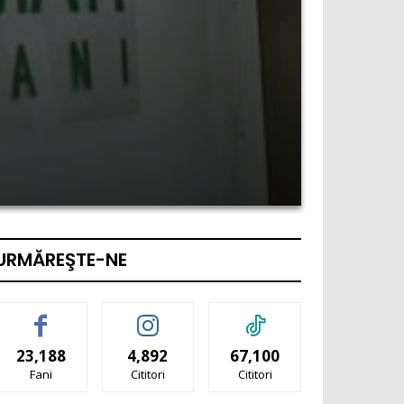
URMĂREŞTE-NE
23,188
4,892
67,100
Fani
Cititori
Cititori