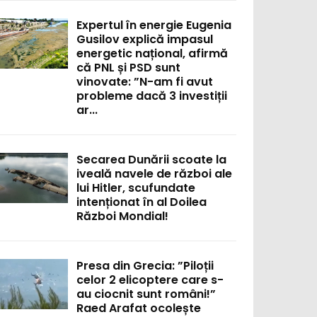
Expertul în energie Eugenia
Gusilov explică impasul
energetic național, afirmă
că PNL și PSD sunt
vinovate: ”N-am fi avut
probleme dacă 3 investiții
ar...
Secarea Dunării scoate la
iveală navele de război ale
lui Hitler, scufundate
intenționat în al Doilea
Război Mondial!
Presa din Grecia: ”Piloții
celor 2 elicoptere care s-
au ciocnit sunt români!”
Raed Arafat ocolește