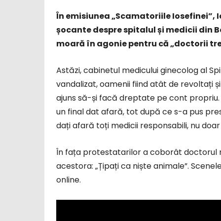
În emisiunea „Scamatoriile Iosefinei”, I
șocante despre spitalul și medicii din
moară în agonie pentru că „doctorii tr
Astăzi, cabinetul medicului ginecolog al Sp
vandalizat, oamenii fiind atât de revoltați și
ajuns să-și facă dreptate pe cont propriu.
un final dat afară, tot după ce s-a pus presi
dați afară toți medicii responsabili, nu doar
În fața protestatarilor a coborât doctor
acestora: „Țipați ca niște animale”. Scenele 
online.