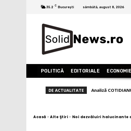
C
35.2
București
sâmbătă, august 8, 2026
POLITICĂ
EDITORIALE
ECONOMI
Analiză COTIDIANU
DE ACTUALITATE
să fie ”de-al mulți
Acasă
Alte Ştiri
Noi dezvăluiri halucinante 