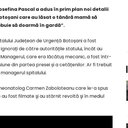
osefina Pascal a adus în prim plan noi detalii
 Botoșani care au lăsat o tânără mamă să
ebuie să doarmă în gardă”.
italului Județean de Urgență Botoșani a fost
 ignorați de către autoritățile statului, încât au
 Managerul, care era lăcătuș mecanic, a fost într-
une din partea presei și a cetățenilor. Ar fi trebuit
 managerul spitalului.
ul neonatolog Carmen Zaboloteanu care le-a spus
au fost filmate şi au stârnit revoltă şi în mediul