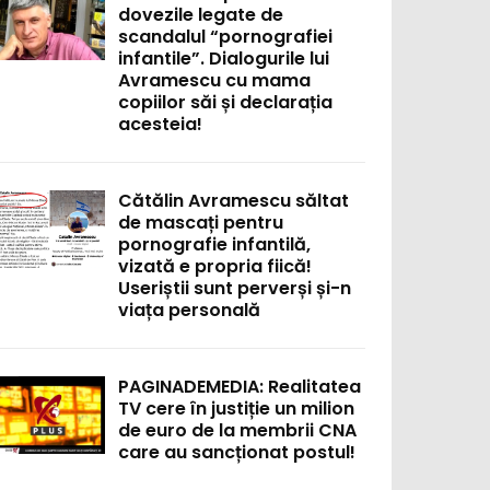
dovezile legate de
scandalul “pornografiei
infantile”. Dialogurile lui
Avramescu cu mama
copiilor săi și declarația
acesteia!
Cătălin Avramescu săltat
de mascați pentru
pornografie infantilă,
vizată e propria fiică!
Useriștii sunt perverși și-n
viața personală
PAGINADEMEDIA: Realitatea
TV cere în justiție un milion
de euro de la membrii CNA
care au sancționat postul!