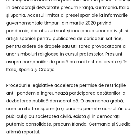
în democrații dezvoltate precum Franța, Germania, Italia
și Spania. Accesul limitat al presei spaniole la informările
guvernamentale timpurii din martie 2020 privind
pandemia, dar abuzuri sunt și inculparea unor activiști și
artiști spanioli pentru publicarea de caricaturi satirice,
pentru ardere de drapele sau utilizarea provocatoare a
unor simboluri religioase în cursul protestelor. Presiuni
asupra companiilor de presă au mai fost observate și în
Italia, Spania și Croația.
Procedurile legislative accelerate permise de restricțiile
anti-pandemie îngreunează participarea cetățenilor la
dezbaterea publică democratică. O asemenea grabă,
care omite transparența și care nu permite consultări cu
publicul și cu societatea civilă, există și în democrații
puternic consolidate, precum Irlanda, Germania și Suedia,
afirmă raportul.