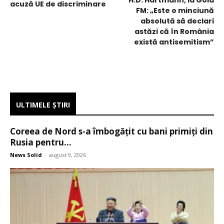
acuză UE de discriminare
FM: „Este o minciună
absolută să declari
astăzi că în România
există antisemitism”
ULTIMELE ŞTIRI
Coreea de Nord s-a îmbogățit cu bani primiți din
Rusia pentru...
News Solid
-
august 9, 2026