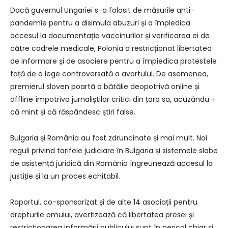
Dacă guvernul Ungariei s-a folosit de măsurile anti-
pandemie pentru a disimula abuzuri și a împiedica
accesul la documentația vaccinurilor și verificarea ei de
către cadrele medicale, Polonia a restricționat libertatea
de informare și de asociere pentru a împiedica protestele
față de o lege controversată a avortului. De asemenea,
premierul sloven poartă o bătălie deopotrivă online și
offline împotriva jurnaliștilor critici din țara sa, acuzându-i
că mint și că răspândesc știri false.
Bulgaria și România au fost zdruncinate și mai mult. Noi
reguli privind tarifele judiciare în Bulgaria și sistemele slabe
de asistență juridică din România îngreunează accesul la
justiție și la un proces echitabil.
Raportul, co-sponsorizat și de alte 14 asociații pentru
drepturile omului, avertizează că libertatea presei și
restricționarea informării publicului sunt în pericol chiar și