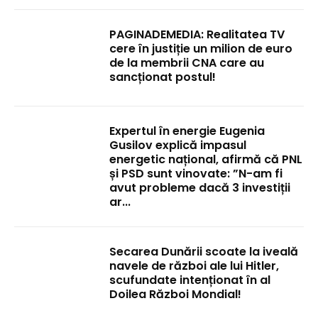
PAGINADEMEDIA: Realitatea TV
cere în justiție un milion de euro
de la membrii CNA care au
sancționat postul!
Expertul în energie Eugenia
Gusilov explică impasul
energetic național, afirmă că PNL
și PSD sunt vinovate: ”N-am fi
avut probleme dacă 3 investiții
ar...
Secarea Dunării scoate la iveală
navele de război ale lui Hitler,
scufundate intenționat în al
Doilea Război Mondial!