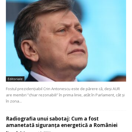
Editoriale
Fostul prezidenţiabil Crin Antonescu este de părere că, deşi AUR
are membri ”chiar rezonabili” în prima linie, atât în Parlament, cât şi
în zona...
Radiografia unui sabotaj: Cum a fost
amanetată siguranța energetică a României