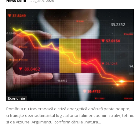
News Solid
-
august 9, 2026
Economie
România nu traversează o criză energetică apărută peste noapte,
ci trăiește deznodământul logic al unui faliment administrativ, tehnic
și de viziune. Argumentul conform căruia „natura...