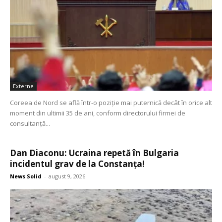
Externe
Coreea de Nord se află într-o poziție mai puternică decât în orice alt
moment din ultimii 35 de ani, conform directorului firmei de
consultanță...
Dan Diaconu: Ucraina repetă în Bulgaria
incidentul grav de la Constanța!
News Solid
-
august 9, 2026