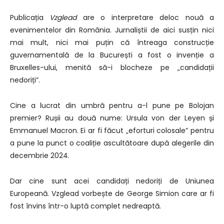
Publicația
Vzglead
are o interpretare deloc nouă a
evenimentelor din România. Jurnaliștii de aici susțin nici
mai mult, nici mai puțin că întreaga construcție
guvernamentală de la București a fost o invenție a
Bruxelles-ului, menită să-i blocheze pe „candidații
nedoriți”.
Cine a lucrat din umbră pentru a-l pune pe Bolojan
premier? Rușii au două nume: Ursula von der Leyen și
Emmanuel Macron. Ei ar fi făcut „eforturi colosale” pentru
a pune la punct o coaliție ascultătoare după alegerile din
decembrie 2024.
Dar cine sunt acei candidați nedoriți de Uniunea
Europeană. Vzglead vorbește de George Simion care ar fi
fost învins într-o luptă complet nedreaptă.