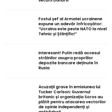
secării Dunării!
Fostul șef al Armatei ucrainene
expune un adevăr înfricoșător:
“Ucraina este peste NATO la nivel
Tehnic și Științific!”
Interesant! Putin redă accesul
străinilor asupra propriilor
depozite bancare deținute în
Rusia
Acuzații grave în emisiunea lui
Tucker Carlson: Guvernul
britanic și organizația Soros au
plătit pentru atacarea vectorilor
de opinie independenți și
antirăzboi!