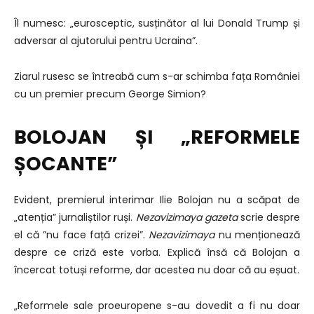
Îl numesc: „eurosceptic, susținător al lui Donald Trump și
adversar al ajutorului pentru Ucraina”.
Ziarul rusesc se întreabă cum s-ar schimba fața României
cu un premier precum George Simion?
BOLOJAN ȘI „REFORMELE
ȘOCANTE”
Evident, premierul interimar Ilie Bolojan nu a scăpat de
„atenția” jurnaliștilor ruși.
Nezavizimaya gazeta
scrie despre
el că ”nu face față crizei”.
Nezavizimaya
nu menționează
despre ce criză este vorba. Explică însă că Bolojan a
încercat totuși reforme, dar acestea nu doar că au eșuat.
„Reformele sale proeuropene s-au dovedit a fi nu doar