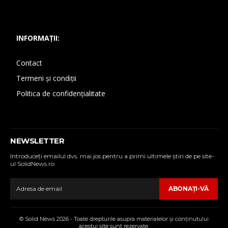
INFORMAȚII:
Contact
Termeni și condiții
Politica de confidențialitate
NEWSLETTER
Introduceţi emailul dvs. mai jos pentru a primi ultimele ştiri de pe site-
ul SolidNews.ro
ABONAŢI-VĂ
© Solid News 2026 - Toate drepturile asupra materialelor şi conţinutului
acestui site sunt rezervate.