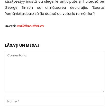
Moskovskyy
insistă cu alegerile anticipate și îl citează pe
George Simion cu următoarea declarație: ”Soarta
României trebuie să fie decisă de voturile românilor”!
sursă:
cotidianulhd.ro
LĂSAȚI UN MESAJ
Comentariu:
Nu