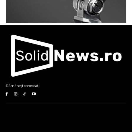
Rămâneți conectați: