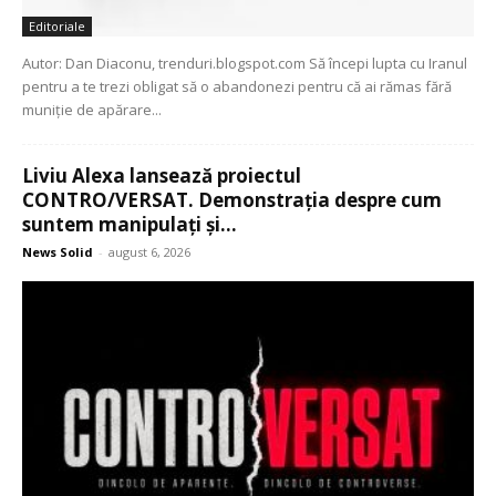
Editoriale
Autor: Dan Diaconu, trenduri.blogspot.com Să începi lupta cu Iranul
pentru a te trezi obligat să o abandonezi pentru că ai rămas fără
muniție de apărare...
Liviu Alexa lansează proiectul
CONTRO/VERSAT. Demonstrația despre cum
suntem manipulați și...
News Solid
-
august 6, 2026