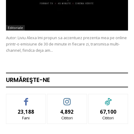
Editoriale
Autor: Liviu Alexa Imi propun sa accentuez prezenta mea pe online
printr-o emisiune de 30 de minute in fiecare zi, transmisa multi-
channel, fiindca deja am...
URMĂREŞTE-NE
23,188
4,892
67,100
Fani
Cititori
Cititori