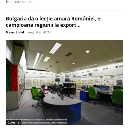
fost unul dintre...
Bulgaria dă o lecție amară României, e
campioana regiunii la export...
News Solid
-
august 6, 2026
Externe