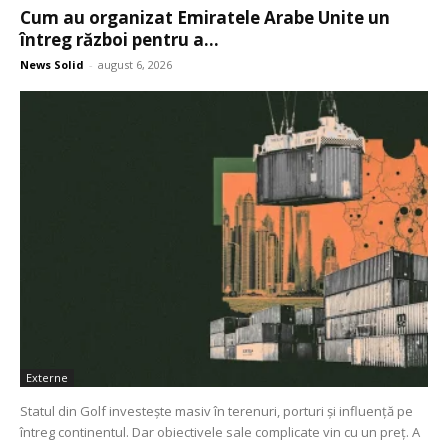
Cum au organizat Emiratele Arabe Unite un
întreg război pentru a...
News Solid
-
august 6, 2026
Externe
Statul din Golf investește masiv în terenuri, porturi și influență pe
întreg continentul. Dar obiectivele sale complicate vin cu un preț. A