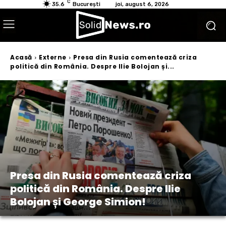
C
35.6
București
joi, august 6, 2026
Acasă
Externe
Presa din Rusia comentează criza
politică din România. Despre Ilie Bolojan și...
Presa din Rusia comentează criza
politică din România. Despre Ilie
Bolojan și George Simion!