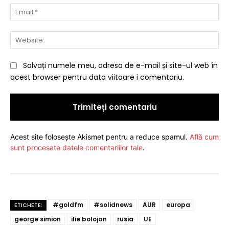
Ema
Web
Salvați numele meu, adresa de e-mail și site-ul web în
acest browser pentru data viitoare i comentariu.
Acest site folosește Akismet pentru a reduce spamul.
Află cum
sunt procesate datele comentariilor tale
.
#goldfm
#solidnews
AUR
europa
ETICHETE:
george simion
ilie bolojan
rusia
UE