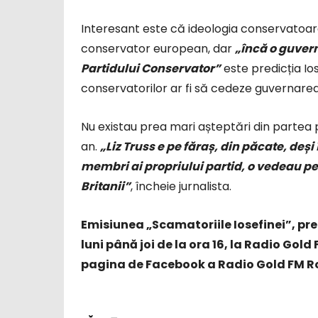
Interesant este că ideologia conservatoar
conservator european, dar
„încă o guvern
Partidului Conservator”
este predicția Io
conservatorilor ar fi să cedeze guvernarea 
Nu existau prea mari așteptări din partea p
an.
„Liz Truss e pe făraș, din păcate, deș
membri ai propriului partid, o vedeau pe
Britanii”
, încheie jurnalista.
Emisiunea „Scamatoriile Iosefinei”, pre
luni până joi de la ora 16, la Radio Gold 
pagina de Facebook a Radio Gold FM Ro