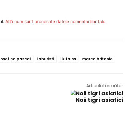
ul.
Află cum sunt procesate datele comentariilor tale
.
iosefina pascal
laburisti
liz truss
marea britanie
Articolul următor
Noii tigri asiatici