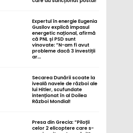
care au sancționat postul!
Expertul în energie Eugenia
Gusilov explică impasul
energetic național, afirmă
că PNL și PSD sunt
vinovate: ”N-am fi avut
probleme dacă 3 investiții
ar...
Secarea Dunării scoate la
iveală navele de război ale
lui Hitler, scufundate
intenționat în al Doilea
Război Mondial!
Presa din Grecia: ”Piloții
celor 2 elicoptere care s-