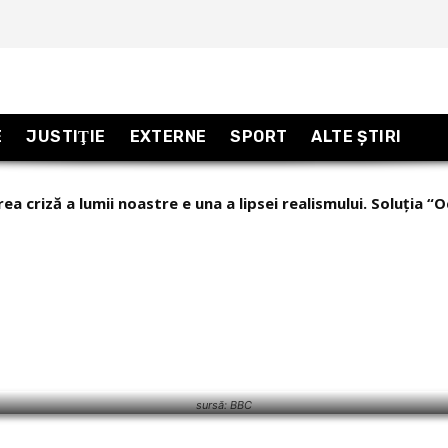
E
JUSTIŢIE
EXTERNE
SPORT
ALTE ŞTIRI
criză a lumii noastre e una a lipsei realismului. Soluția “Occ
taj excepțional din Armenia, “țara care se uită în fiecare dim
ciunul?
sursă: BBC