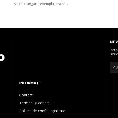
știu eu, singurul exemplu, era să...
NE
Intr
ultim
INFORMAȚII:
Contact
Termeni și condiții
Politica de confidențialitate