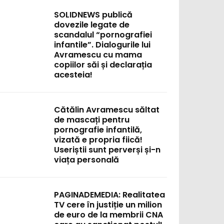
SOLIDNEWS publică
dovezile legate de
scandalul “pornografiei
infantile”. Dialogurile lui
Avramescu cu mama
copiilor săi și declarația
acesteia!
Cătălin Avramescu săltat
de mascați pentru
pornografie infantilă,
vizată e propria fiică!
Useriștii sunt perverși și-n
viața personală
PAGINADEMEDIA: Realitatea
TV cere în justiție un milion
de euro de la membrii CNA