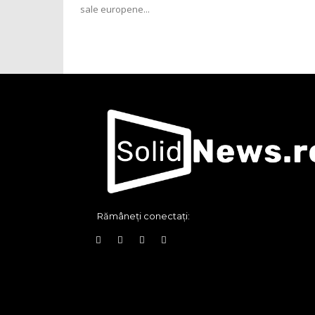
sale europene...
Rămâneți conectați: