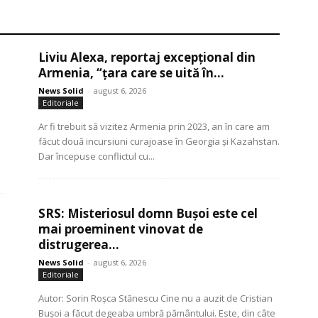
Liviu Alexa, reportaj excepțional din
Armenia, “țara care se uită în...
News Solid
-
august 6, 2026
Editoriale
Ar fi trebuit să vizitez Armenia prin 2023, an în care am
făcut două incursiuni curajoase în Georgia și Kazahstan.
Dar începuse conflictul cu...
SRS: Misteriosul domn Bușoi este cel
mai proeminent vinovat de
distrugerea...
News Solid
-
august 6, 2026
Editoriale
Autor: Sorin Roșca Stănescu Cine nu a auzit de Cristian
Bușoi a făcut degeaba umbră pământului. Este, din câte