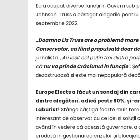
Ea a ocupat diverse funcții în Guvern sub 
Johnson. Truss a câștigat alegerile pentr
septembrie 2022.
„Doamna Liz Truss are o problemă mare în
Conservator, ea fiind propulsată doar de 
jurnalista.
„Au ieșit cel puțin trei dintre pa
că
nu va prinde Crăciunul în funcție
”
. Șe
dezastruoasă și este mai nepopulară decât
Europe Elects a făcut un sondaj din car
dintre alegători, adică peste 50%, și-a
Laburist!
Stânga câștigă foarte mult teren 
interesant de observat cu ce idei și soluții 
având în vedere că această guvernare, a d
erodată în gestionarea crizelor și blocajelo