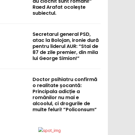
au ciocnit sunt români!”
Raed Arafat ocolește
subiectul.
Secretarul general PSD,
atac la Bolojan, ironie dură
pentru liderul AUR: “Stai de
87 de zile premier, din mila
lui George Simion!”
Doctor psihiatru confirmă
o realitate șocantă:
Principala adicție a
românilor nu mai e
:
alcoolul, ci drogurile de
multe feluri! ”Policonsum”