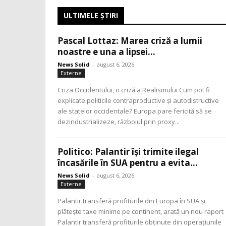
ULTIMELE ŞTIRI
Pascal Lottaz: Marea criză a lumii
noastre e una a lipsei...
News Solid
-
august 6, 2026
Externe
Criza Occidentului, o criză a Realismului Cum pot fi
explicate politicile contraproductive și autodistructive
ale statelor occidentale? Europa pare fericită să se
dezindustrializeze, războiul prin proxy...
Politico: Palantir își trimite ilegal
încasările în SUA pentru a evita...
News Solid
-
august 6, 2026
Externe
Palantir transferă profiturile din Europa în SUA și
plătește taxe minime pe continent, arată un nou raport
Palantir transferă profiturile obținute din operațiunile