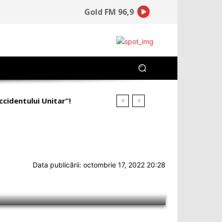
Gold FM 96,9
identului Unitar”!
ineață la ce a pierdut”!
Data publicării: octombrie 17, 2022 20:28