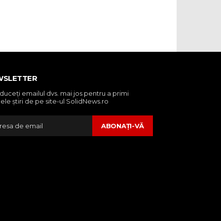
WSLETTER
oduceţi emailul dvs. mai jos pentru a primi
ele ştiri de pe site-ul SolidNews.ro
ABONAŢI-VĂ