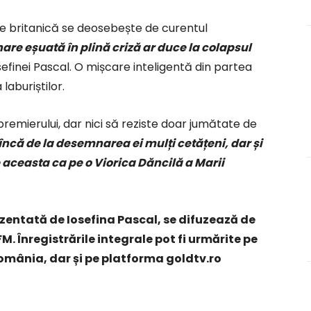
e britanică se deosebește de curentul
are eșuată în plină criză ar duce la colapsul
sefinei Pascal. O mișcare inteligentă din partea
laburiștilor.
remierului, dar nici să reziste doar jumătate de
i încă de la desemnarea ei mulți cetățeni, dar și
 aceasta ca pe o Viorica Dăncilă a Marii
zentată de Iosefina Pascal, se difuzează de
FM. Înregistrările integrale pot fi urmărite pe
mânia, dar și pe platforma goldtv.ro