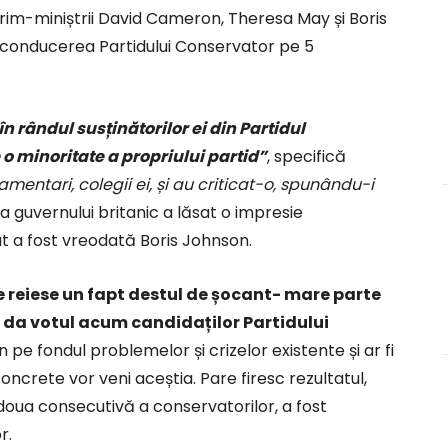
prim-miniștrii David Cameron, Theresa May și Boris
u conducerea Partidului Conservator pe 5
 rândul susținătorilor ei din Partidul
o minoritate a propriului partid”
, specifică
rlamentari, colegii ei, și au criticat-o, spunându-i
fa guvernului britanic a lăsat o impresie
 a fost vreodată Boris Johnson.
e reiese un fapt destul de șocant- mare parte
r da votul acum candidaților Partidului
pe fondul problemelor și crizelor existente și ar fi
concrete vor veni aceștia. Pare firesc rezultatul,
oua consecutivă a conservatorilor, a fost
r.