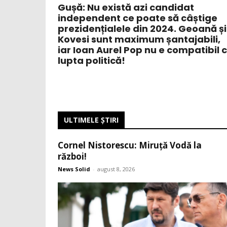
Gușă: Nu există azi candidat
independent ce poate să câștige
prezidențialele din 2024. Geoană și
Kovesi sunt maximum șantajabili,
iar Ioan Aurel Pop nu e compatibil 
lupta politică!
ULTIMELE ŞTIRI
Cornel Nistorescu: Miruță Vodă la
război!
News Solid
-
august 8, 2026