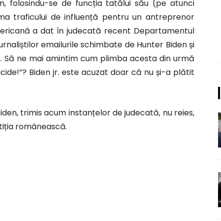
den, folosindu-se de funcția tatălui său (pe atunci
ma traficului de influență pentru un antreprenor
americană a dat în judecată recent Departamentul
urnaliștilor emailurile schimbate de Hunter Biden și
m. Să ne mai amintim cum plimba acesta din urmă
cide!”? Biden jr. este acuzat doar că nu și-a plătit
iden, trimis acum instanțelor de judecată, nu reies,
ustiția românească.