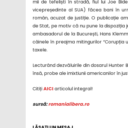
mii de tefeliști în stradă, fiul lui Joe Bi
vicepreședinte al SUA) făcea bani în ur
român, acuzat de justiție. O publicație 
de Stat, pe motiv că nu pune la dispoziția j
ambasadorul de la București, Hans Klem
câinele în preajma mitingurilor “Corupția u
taxele.
Lecturând dezvăluirile din dosarul Hunter B
însă, probe ale imixtiunii americanilor în j
Citiți
AICI
articolul integral!
sursă:
romanialibera.ro
LĂSAȚI UN MESAJ