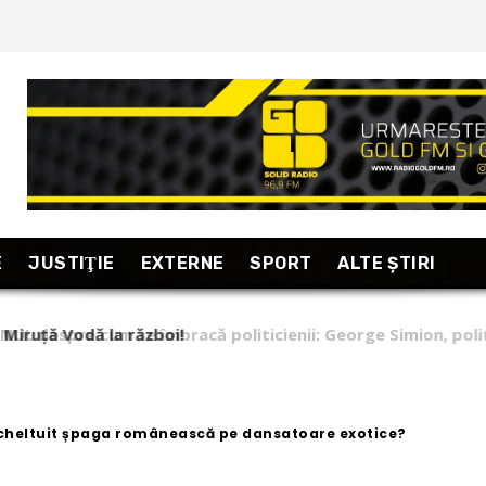
E
JUSTIŢIE
EXTERNE
SPORT
ALTE ŞTIRI
L despre cum se îmbracă politicienii: George Simion, politic
mii”!
 cheltuit șpaga românească pe dansatoare exotice?