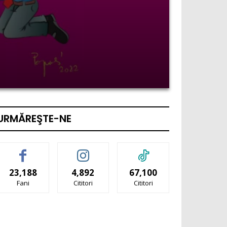
URMĂREŞTE-NE
23,188
4,892
67,100
Fani
Cititori
Cititori