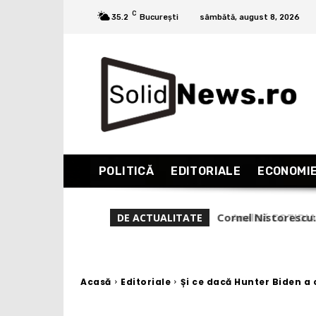
C
35.2
București
sâmbătă, august 8, 2026
POLITICĂ
EDITORIALE
ECONOMI
Analiză COTIDIANU
DE ACTUALITATE
să fie ”de-al mulți
Acasă
Editoriale
Și ce dacă Hunter Biden a