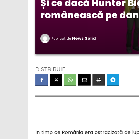
Și ce dacă Hunter Bi
românească pe dans
News Solid
Publicat de
DISTRIBUIE:
În timp ce România era ostracizată de lupt