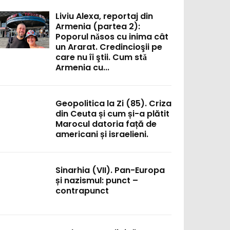
Liviu Alexa, reportaj din
Armenia (partea 2):
Poporul nǎsos cu inima cât
un Ararat. Credincioşii pe
care nu îi ştii. Cum stǎ
Armenia cu...
Geopolitica la Zi (85). Criza
din Ceuta și cum și-a plătit
Marocul datoria față de
americani și israelieni.
Sinarhia (VII). Pan-Europa
:
și nazismul: punct –
contrapunct