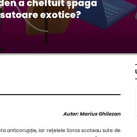
den a cheltuit șpaga
atoare exotice?
Autor: Marius Ghilezan
a anticorupție, iar rețelele Soros scoteau sute de