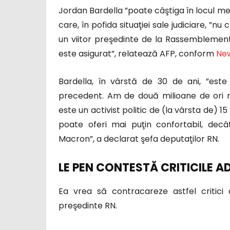
Jordan Bardella ”poate câştiga în locul me
care, în pofida situaţiei sale judiciare, ”n
un viitor preşedinte de la Rassemblement 
este asigurat”, relatează AFP, conform
New
Bardella, în vârstă de 30 de ani, ”est
precedent. Am de două milioane de ori m
este un activist politic de (la vârsta de) 
poate oferi mai puţin confortabil, dec
Macron”, a declarat şefa deputaţilor RN.
LE PEN CONTESTĂ CRITICILE A
Ea vrea să contracareze astfel critici 
preşedinte RN.