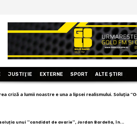
E
JUSTIŢIE
EXTERNE
SPORT
ALTE ŞTIRI
taj excepțional din Armenia, “țara care se uită în fiecare dim
soluția unui ''candidat de avarie'', Jordan Bardella, în...