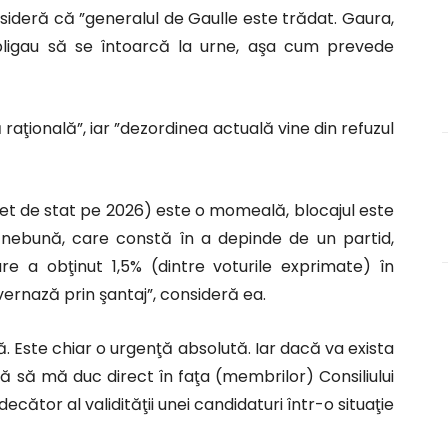
onsideră că ”generalul de Gaulle este trădat. Gaura,
 obligau să se întoarcă la urne, aşa cum prevede
 raţională”, iar ”dezordinea actuală vine din refuzul
get de stat pe 2026) este o momeală, blocajul este
ie nebună, care constă în a depinde de un partid,
are a obţinut 1,5% (dintre voturile exprimate) în
uvernază prin şantaj”, consideră ea.
. Este chiar o urgenţă absolută. Iar dacă va exista
ată să mă duc direct în faţa (membrilor) Consiliului
decător al validităţii unei candidaturi într-o situaţie