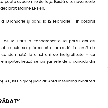
a poate avea o mie de feţe. Există altcineva, ideile
 a declarat Marine Le Pen.
a 13 ianuarie şi până la 12 februarie – în dosarul
nal de la Paris a condamnat-o la patru ani de
 mai trebuie să plătească o amendă în sumă de
ondamnată la cinci ani de ineligibilitate – cu
 îi ipotechează serios şansele de a candida din
nţ. Azi, iei un glonţ judiciar. Asta înseamnă moartea
TRĂDAT”