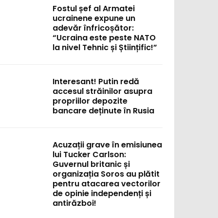
Fostul șef al Armatei
ucrainene expune un
adevăr înfricoșător:
“Ucraina este peste NATO
la nivel Tehnic și Științific!”
Interesant! Putin redă
accesul străinilor asupra
propriilor depozite
bancare deținute în Rusia
Acuzații grave în emisiunea
lui Tucker Carlson:
Guvernul britanic și
organizația Soros au plătit
pentru atacarea vectorilor
de opinie independenți și
antirăzboi!