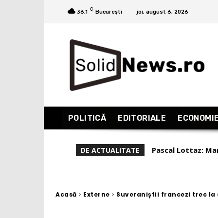
C
36.1
București
joi, august 6, 2026
POLITICĂ
EDITORIALE
ECONOMI
Liviu Alexa, repor
DE ACTUALITATE
(Partea 1)
Acasă
Externe
Suveraniștii francezi trec la 