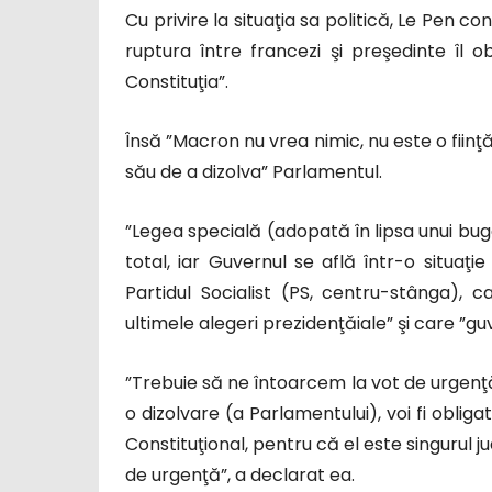
Cu privire la situaţia sa politică, Le Pen c
ruptura între francezi şi preşedinte îl
Constituţia”.
Însă ”Macron nu vrea nimic, nu este o fiinţă
său de a dizolva” Parlamentul.
”Legea specială (adopată în lipsa unui bu
total, iar Guvernul se află într-o situaţ
Partidul Socialist (PS, centru-stânga), c
ultimele alegeri prezidenţăiale” şi care ”g
”Trebuie să ne întoarcem la vot de urgenţă
o dizolvare (a Parlamentului), voi fi oblig
Constituţional, pentru că el este singurul ju
de urgenţă”, a declarat ea.