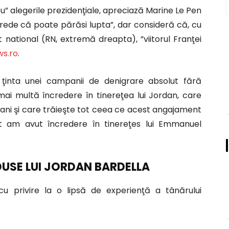
u” alegerile prezidenţiale, apreciază Marine Le Pen
u crede că poate părăsi lupta”, dar consideră că, cu
national (RN, extremă dreapta), ”viitorul Franţei
s.ro
.
e ţinta unei campanii de denigrare absolut fără
ai multă încredere în tinereţea lui Jordan, care
15 ani şi care trăieşte tot ceea ce acest angajament
ât am avut încredere în tinereţes lui Emmanuel
DUSE LUI JORDAN BARDELLA
cu privire la o lipsă de experienţă a tânărului