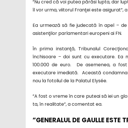
”Nu cred că voi putea părăsi lupta, dar lupt
îl vor urma, viitorul Franţei este asigurat”,
Ea urmează să fie judecată în apel – de l
asistenţilor parlamentari europeni ai FN.
În prima instanţă, Tribunalul Corecţio
închisoare – doi sunt cu executare. Ea
100.000 de euro. De asemenea, a fost c
executare imediată. Această condamnare
nou la fotoliul de la Palatul Elysée.
”A fost o vreme în care puteai să iei un glo
ta, în realitate”, a comentat ea.
”GENERALUL DE GAULLE ESTE 