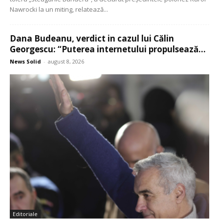
Nawrocki la un miting, relatează...
Dana Budeanu, verdict in cazul lui Călin
Georgescu: “Puterea internetului propulsează...
News Solid
-
august 8, 2026
Editoriale