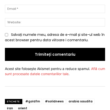
Ema
Web
Salvați numele meu, adresa de e-mail și site-ul web în
acest browser pentru data viitoare i comentariu.
Acest site folosește Akismet pentru a reduce spamul.
Află cum
sunt procesate datele comentariilor tale
.
#goldfm
#solidnews
arabia saudita
ETICHETE:
iran
orient