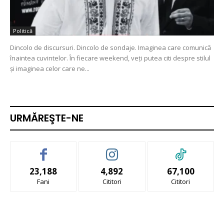
Politică
Dincolo de discursuri. Dincolo de sondaje. Imaginea care comunică
înaintea cuvintelor. În fiecare weekend, veți putea citi despre stilul
și imaginea celor care ne...
URMĂREŞTE-NE
23,188
4,892
67,100
Fani
Cititori
Cititori