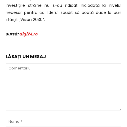
investițiile străine nu s-au ridicat niciodată la nivelul
necesar pentru ca liderul saudit să poată duce la bun
sfârșit „Vision 2030”.
sursă:
digi24.ro
LĂSAȚI UN MESAJ
Comentariu:
Nu