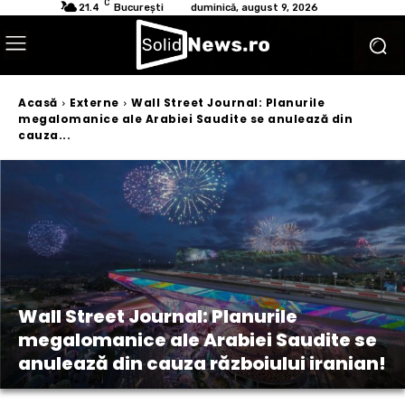
C
21.4
București
duminică, august 9, 2026
Acasă
Externe
Wall Street Journal: Planurile
megalomanice ale Arabiei Saudite se anulează din
cauza...
Wall Street Journal: Planurile
megalomanice ale Arabiei Saudite se
anulează din cauza războiului iranian!