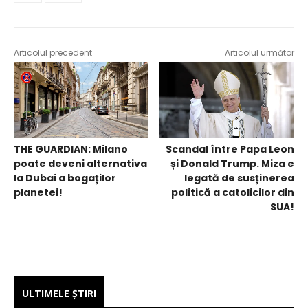
Articolul precedent
Articolul următor
Scandal între Papa Leon
THE GUARDIAN: Milano
și Donald Trump. Miza e
poate deveni alternativa
legată de susținerea
la Dubai a bogaților
politică a catolicilor din
planetei!
SUA!
ULTIMELE ŞTIRI