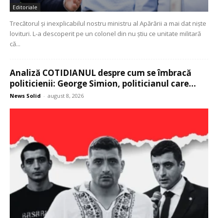
Editoriale
Trecătorul și inexplicabilul nostru ministru al Apărării a mai dat niște
lovituri. L-a descoperit pe un colonel din nu știu ce unitate militară
că...
Analiză COTIDIANUL despre cum se îmbracă
politicienii: George Simion, politicianul care...
News Solid
-
august 8, 2026