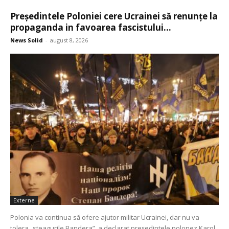
Președintele Poloniei cere Ucrainei să renunțe la
propaganda in favoarea fascistului...
News Solid
-
august 8, 2026
Externe
Polonia va continua să ofere ajutor militar Ucrainei, dar nu va
tolera „steagurile Bandera”, a declarat președintele polonez Karol