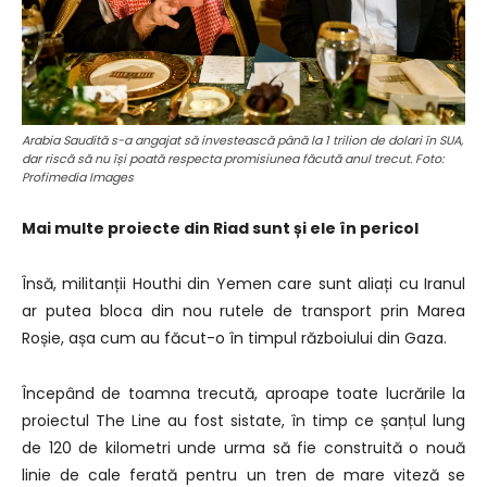
Arabia Saudită s-a angajat să investească până la 1 trilion de dolari în SUA,
dar riscă să nu își poată respecta promisiunea făcută anul trecut. Foto:
Profimedia Images
Mai multe proiecte din Riad sunt și ele în pericol
Însă, militanții Houthi din Yemen care sunt aliați cu Iranul
ar putea bloca din nou rutele de transport prin Marea
Roșie, așa cum au făcut-o în timpul războiului din Gaza.
Începând de toamna trecută, aproape toate lucrările la
proiectul The Line au fost sistate, în timp ce șanțul lung
de 120 de kilometri unde urma să fie construită o nouă
linie de cale ferată pentru un tren de mare viteză se