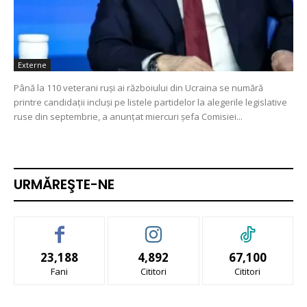
Externe
Până la 110 veterani ruşi ai războiului din Ucraina se numără
printre candidaţii incluşi pe listele partidelor la alegerile legislative
ruse din septembrie, a anunţat miercuri şefa Comisiei...
URMĂREŞTE-NE
23,188
4,892
67,100
Fani
Cititori
Cititori