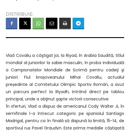
DISTRIBUIE:
Vlad Covaliu a câştigat joi, la Riyad, în Arabia Saudită, titlul
mondial al juniorilor la sabie masculin, în proba individuală
a Campionatelor Mondiale de Scrimă pentru cadeţi şi
juniori. Fiul brașoveanului Mihai Covaliu, actualul
președinte al Comitetului Olimpic Sportiv Român, a avut
un parcurs perfect la Riyadh, intrând direct pe tablou
principal, unde a obţinut şapte victorii consecutive.
În sferturi, Vlad a dispus de americanul Cody Walter Ji, în
semifinale l-a întrecut categoric pe spaniolul Santiago
Madrigal, pentru ca în finală să dispună la limită, 15-14, de
sportivul rus Pavel Graudyn. Este prima medalie câştigată