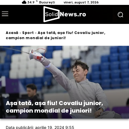
C
34.9
București
vineri, august 7, 2026
Acasă
Sport
Așa tată, așa fiu! Covaliu junior,
campion mondial de juniori!
Așa tată, așa fiu! Covaliu junior,
campion mondial de juniori!
Data publicării: aprilie 19, 2024 9:55