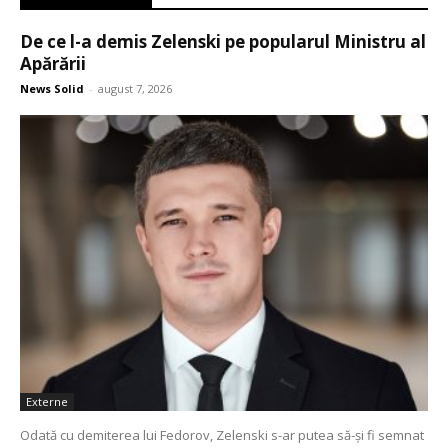
De ce l-a demis Zelenski pe popularul Ministru al
Apărării
News Solid
-
august 7, 2026
Externe
Odată cu demiterea lui Fedorov, Zelenski s-ar putea să-și fi semnat