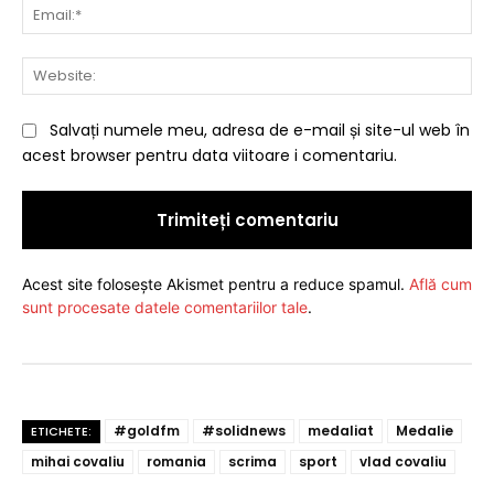
Ema
Web
Salvați numele meu, adresa de e-mail și site-ul web în
acest browser pentru data viitoare i comentariu.
Acest site folosește Akismet pentru a reduce spamul.
Află cum
sunt procesate datele comentariilor tale
.
#goldfm
#solidnews
medaliat
Medalie
ETICHETE:
mihai covaliu
romania
scrima
sport
vlad covaliu