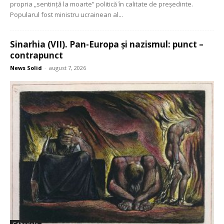
propria „sentință la moarte” politică în calitate de președinte.
Popularul fost ministru ucrainean al...
Sinarhia (VII). Pan-Europa și nazismul: punct –
contrapunct
News Solid
-
august 7, 2026