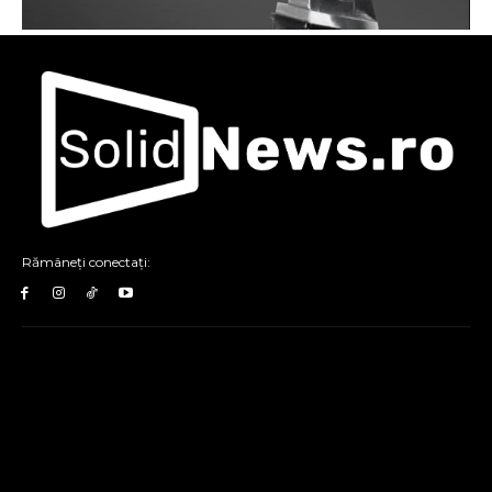
Rămâneți conectați: