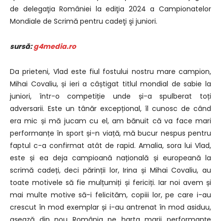
de delegaţia României la ediţia 2024 a Campionatelor
Mondiale de Scrimă pentru cadeţi şi juniori.
sursă:
g4media.ro
Da prieteni, Vlad este fiul fostului nostru mare campion,
Mihai Covaliu, și ieri a câștigat titlul mondial de sabie la
juniori, într-o competiție unde și-a spulberat toți
adversarii. Este un tânăr excepțional, îl cunosc de când
era mic și mă jucam cu el, am bănuit că va face mari
performanțe în sport și-n viață, mă bucur nespus pentru
faptul c-a confirmat atât de rapid. Amalia, sora lui Vlad,
este și ea deja campioană națională și europeană la
scrimă cadeți, deci părinții lor, Irina și Mihai Covaliu, au
toate motivele să fie mulțumiți și fericiți. Iar noi avem și
mai multe motive să-i felicităm, copiii lor, pe care i-au
crescut în mod exemplar și i-au antrenat în mod asiduu,
așează din nou România pe harta marii performanțe