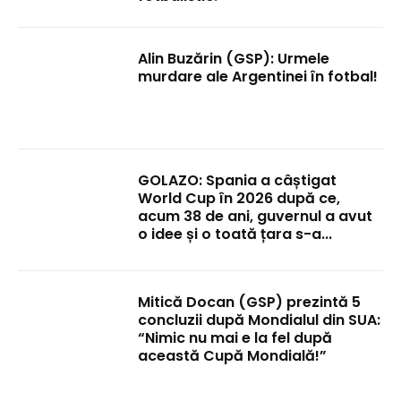
Alin Buzărin (GSP): Urmele
murdare ale Argentinei în fotbal!
GOLAZO: Spania a câștigat
World Cup în 2026 după ce,
acum 38 de ani, guvernul a avut
o idee și o toată țara s-a...
Mitică Docan (GSP) prezintă 5
concluzii după Mondialul din SUA:
“Nimic nu mai e la fel după
această Cupă Mondială!”