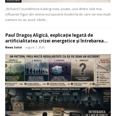
Editoriale
„Richard Coundehove-Kalergi este, poate, una dintre cele mai
influente figuri din istoria europeană modernă de care cei mai mulți
oameni nu au auzit. Ideile...
Paul Dragoș Aligică, explicație legată de
artificialitatea crizei energetice și întrebarea...
News Solid
-
august 7, 2026