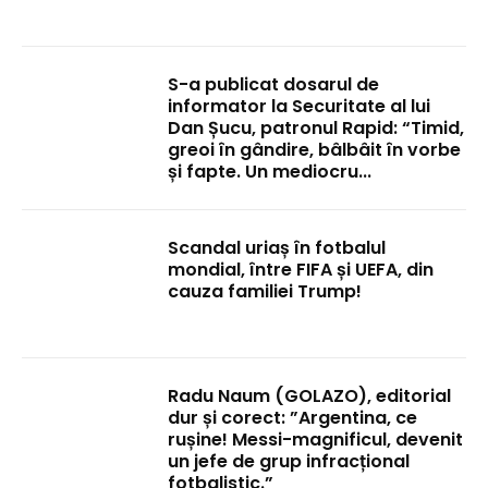
S-a publicat dosarul de
informator la Securitate al lui
Dan Șucu, patronul Rapid: “Timid,
greoi în gândire, bâlbâit în vorbe
și fapte. Un mediocru...
Scandal uriaș în fotbalul
mondial, între FIFA și UEFA, din
cauza familiei Trump!
Radu Naum (GOLAZO), editorial
dur și corect: ”Argentina, ce
rușine! Messi-magnificul, devenit
un jefe de grup infracțional
fotbalistic.”