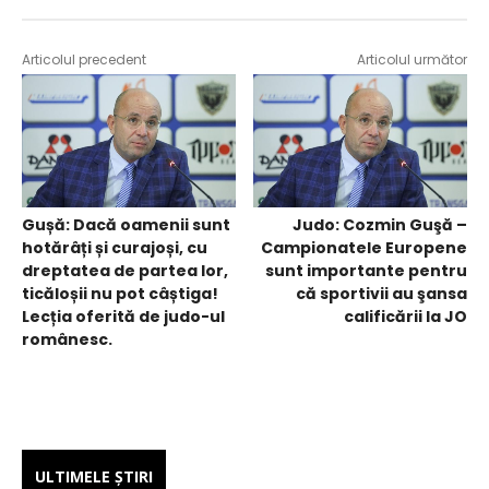
Articolul precedent
Articolul următor
Gușă: Dacă oamenii sunt
Judo: Cozmin Guşă –
hotărâți și curajoși, cu
Campionatele Europene
dreptatea de partea lor,
sunt importante pentru
ticăloșii nu pot câștiga!
că sportivii au şansa
Lecția oferită de judo-ul
calificării la JO
românesc.
ULTIMELE ŞTIRI