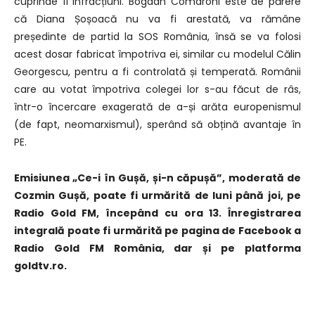
cuprinde 11 infracțiuni. Bogdan Comaroni este de părere
că Diana Șoșoacă nu va fi arestată, va rămâne
președinte de partid la SOS România, însă se va folosi
acest dosar fabricat împotriva ei, similar cu modelul Călin
Georgescu, pentru a fi controlată și temperată. Românii
care au votat împotriva colegei lor s-au făcut de râs,
într-o încercare exagerată de a-și arăta europenismul
(de fapt, neomarxismul), sperând să obțină avantaje în
PE.
Emisiunea „Ce-i în Gușă, și-n căpușă”, moderată de
Cozmin Gușă, poate fi urmărită de luni până joi, pe
Radio Gold FM, începând cu ora 13. Înregistrarea
integrală poate fi urmărită pe pagina de Facebook a
Radio Gold FM România, dar și pe platforma
goldtv.ro.