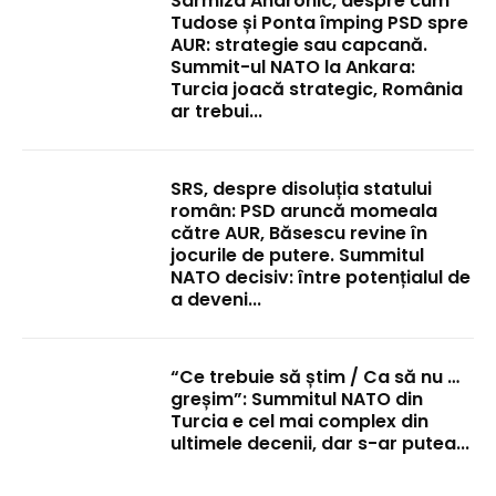
Sarmiza Andronic, despre cum
Tudose și Ponta împing PSD spre
AUR: strategie sau capcană.
Summit-ul NATO la Ankara:
Turcia joacă strategic, România
ar trebui...
SRS, despre disoluția statului
român: PSD aruncă momeala
către AUR, Băsescu revine în
jocurile de putere. Summitul
NATO decisiv: între potențialul de
a deveni...
“Ce trebuie să știm / Ca să nu …
greșim”: Summitul NATO din
Turcia e cel mai complex din
ultimele decenii, dar s-ar putea...