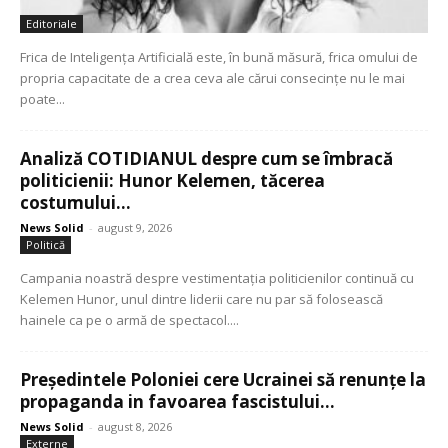
Editoriale
Frica de Inteligența Artificială este, în bună măsură, frica omului de
propria capacitate de a crea ceva ale cărui consecințe nu le mai
poate...
Analiză COTIDIANUL despre cum se îmbracă
politicienii: Hunor Kelemen, tăcerea
costumului...
News Solid
-
august 9, 2026
Politică
Campania noastră despre vestimentația politicienilor continuă cu
Kelemen Hunor, unul dintre liderii care nu par să folosească
hainele ca pe o armă de spectacol....
Președintele Poloniei cere Ucrainei să renunțe la
propaganda in favoarea fascistului...
News Solid
-
august 8, 2026
Externe