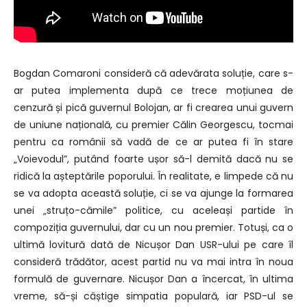
Bogdan Comaroni consideră că adevărata soluție, care s-
ar putea implementa după ce trece moțiunea de
cenzură și pică guvernul Bolojan, ar fi crearea unui guvern
de uniune națională, cu premier Călin Georgescu, tocmai
pentru ca românii să vadă de ce ar putea fi în stare
„Voievodul”, putând foarte ușor să-l demită dacă nu se
ridică la așteptările poporului. În realitate, e limpede că nu
se va adopta această soluție, ci se va ajunge la formarea
unei „struțo-cămile” politice, cu aceleași partide în
compoziția guvernului, dar cu un nou premier. Totuși, ca o
ultimă lovitură dată de Nicușor Dan USR-ului pe care îl
consideră trădător, acest partid nu va mai intra în noua
formulă de guvernare. Nicușor Dan a încercat, în ultima
vreme, să-și câștige simpatia populară, iar PSD-ul se