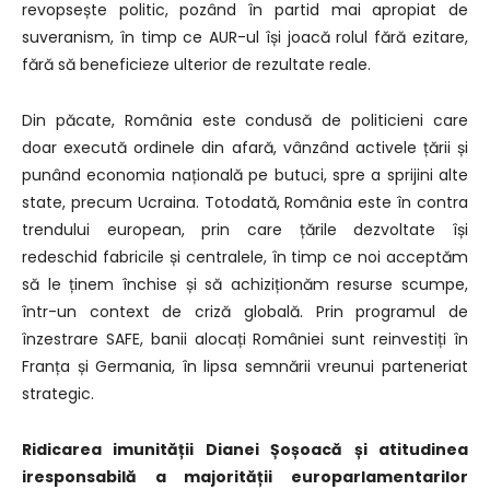
revopsește politic, pozând în partid mai apropiat de
suveranism, în timp ce AUR-ul își joacă rolul fără ezitare,
fără să beneficieze ulterior de rezultate reale.
Din păcate, România este condusă de politicieni care
doar execută ordinele din afară, vânzând activele țării și
punând economia națională pe butuci, spre a sprijini alte
state, precum Ucraina. Totodată, România este în contra
trendului european, prin care țările dezvoltate își
redeschid fabricile și centralele, în timp ce noi acceptăm
să le ținem închise și să achiziționăm resurse scumpe,
într-un context de criză globală. Prin programul de
înzestrare SAFE, banii alocați României sunt reinvestiți în
Franța și Germania, în lipsa semnării vreunui parteneriat
strategic.
Ridicarea imunității Dianei Șoșoacă și atitudinea
iresponsabilă a majorității europarlamentarilor