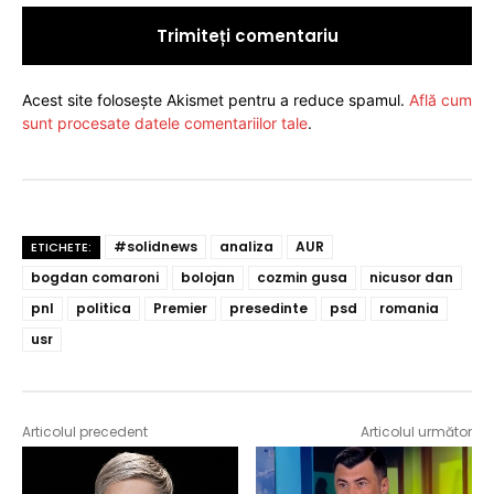
Acest site folosește Akismet pentru a reduce spamul.
Află cum
sunt procesate datele comentariilor tale
.
#solidnews
analiza
AUR
ETICHETE:
bogdan comaroni
bolojan
cozmin gusa
nicusor dan
pnl
politica
Premier
presedinte
psd
romania
usr
Articolul precedent
Articolul următor