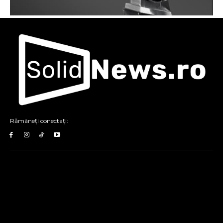
Rămâneți conectați: