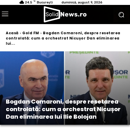
C
24.5
București
duminică, august 9, 2026
Acasă
Gold FM
Bogdan Comaroni, despre resetarea
controlată: cum a orchestrat Nicușor Dan eliminarea
lui...
Bogdan Comaroni, despre resetarea
controlată: cum a orchestrat Nicușor
Dan eliminarea lui Ilie Bolojan