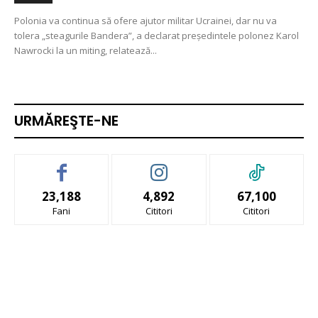
Polonia va continua să ofere ajutor militar Ucrainei, dar nu va
tolera „steagurile Bandera”, a declarat președintele polonez Karol
Nawrocki la un miting, relatează...
URMĂREŞTE-NE
23,188
4,892
67,100
Fani
Cititori
Cititori