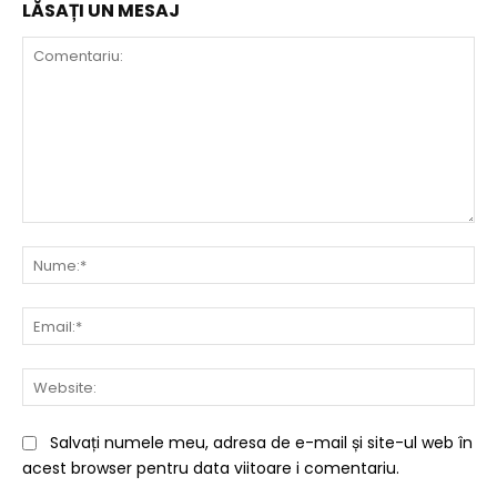
LĂSAȚI UN MESAJ
Comentariu:
Nu
Ema
Web
Salvați numele meu, adresa de e-mail și site-ul web în
acest browser pentru data viitoare i comentariu.