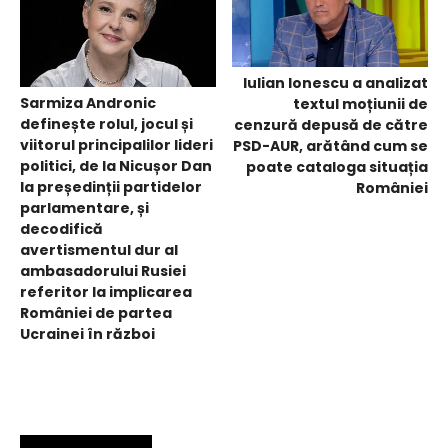
Iulian Ionescu a analizat
Sarmiza Andronic
textul moțiunii de
definește rolul, jocul și
cenzură depusă de către
viitorul principalilor lideri
PSD-AUR, arătând cum se
politici, de la Nicușor Dan
poate cataloga situația
la președinții partidelor
României
parlamentare, și
decodifică
avertismentul dur al
ambasadorului Rusiei
referitor la implicarea
României de partea
Ucrainei în război