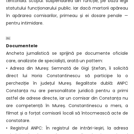
teritorială. Scopul: suspendarea din funcție, pe baza legii
statutului funcționarului public. Iar dacă martorii apăreau
în apărarea comisarilor, primeau și ei dosare penale —
pentru intimidare.
￼
Documentele
Ancheta jurnalistică se sprijină pe documente oficiale
care, analizate de specialiști, arată un pattern:
• Adresa din Mureș: Semnată de Gigi Ștefan, îi solicită
direct lui Horia Constantinescu să participe la o
percheziție în județul Mureș. Ilegalitate dublă: ANPC
Constanța nu are personalitate juridică pentru a primi
astfel de adrese directe, iar un comisar din Constanța nu
are competență în Mureș. Constantinescu a mers, a
filmat și a forțat comisarii locali să întocmească acte de
constatare.
• Registrul ANPC: În registrul de intrări-ieșiri, la adresa