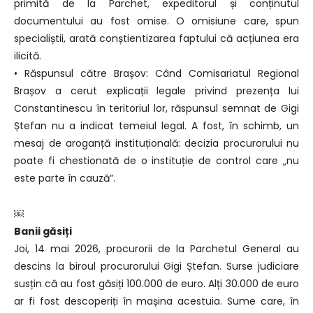
primită de la Parchet, expeditorul și conținutul
documentului au fost omise. O omisiune care, spun
specialiștii, arată conștientizarea faptului că acțiunea era
ilicită.
• Răspunsul către Brașov: Când Comisariatul Regional
Brașov a cerut explicații legale privind prezența lui
Constantinescu în teritoriul lor, răspunsul semnat de Gigi
Ștefan nu a indicat temeiul legal. A fost, în schimb, un
mesaj de aroganță instituțională: decizia procurorului nu
poate fi chestionată de o instituție de control care „nu
este parte în cauză”.
￼
Banii găsiți
Joi, 14 mai 2026, procurorii de la Parchetul General au
descins la biroul procurorului Gigi Ștefan. Surse judiciare
susțin că au fost găsiți 100.000 de euro. Alți 30.000 de euro
ar fi fost descoperiți în mașina acestuia. Sume care, în