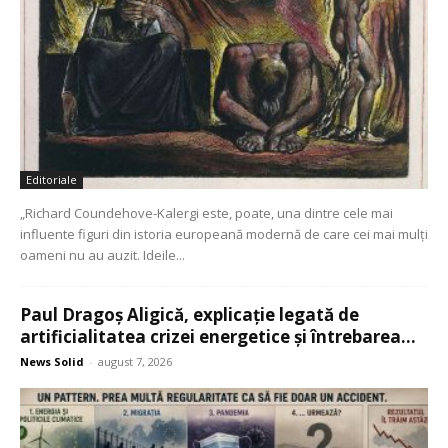
Editoriale
„Richard Coundehove-Kalergi este, poate, una dintre cele mai
influente figuri din istoria europeană modernă de care cei mai mulți
oameni nu au auzit. Ideile...
Paul Dragoș Aligică, explicație legată de
artificialitatea crizei energetice și întrebarea...
News Solid
-
august 7, 2026