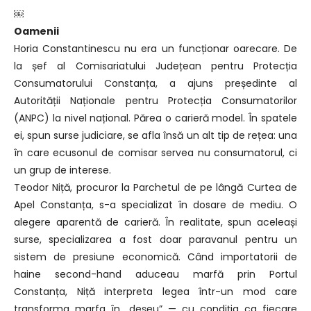
￼
Oamenii
Horia Constantinescu nu era un funcționar oarecare. De
la șef al Comisariatului Județean pentru Protecția
Consumatorului Constanța, a ajuns președinte al
Autorității Naționale pentru Protecția Consumatorilor
(ANPC) la nivel național. Părea o carieră model. În spatele
ei, spun surse judiciare, se afla însă un alt tip de rețea: una
în care ecusonul de comisar servea nu consumatorul, ci
un grup de interese.
Teodor Niță, procuror la Parchetul de pe lângă Curtea de
Apel Constanța, s-a specializat în dosare de mediu. O
alegere aparentă de carieră. În realitate, spun aceleași
surse, specializarea a fost doar paravanul pentru un
sistem de presiune economică. Când importatorii de
haine second-hand aduceau marfă prin Portul
Constanța, Niță interpreta legea într-un mod care
transforma marfa în „deșeu” — cu condiția ca fiecare