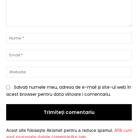
Comentariu:
Nu
Ema
Web
Salvați numele meu, adresa de e-mail și site-ul web în
acest browser pentru data viitoare i comentariu.
Acest site folosește Akismet pentru a reduce spamul.
Află cum
sunt procesate datele comentariilor tale
.