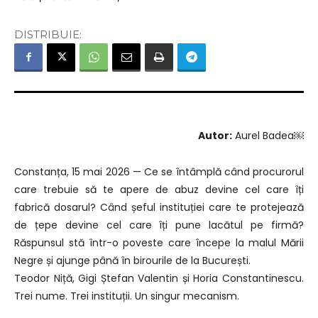
DISTRIBUIE:
Autor:
Aurel Badea￼
Constanța, 15 mai 2026 — Ce se întâmplă când procurorul
care trebuie să te apere de abuz devine cel care îți
fabrică dosarul? Când șeful instituției care te protejează
de țepe devine cel care îți pune lacătul pe firmă?
Răspunsul stă într-o poveste care începe la malul Mării
Negre și ajunge până în birourile de la București.
Teodor Niță, Gigi Ștefan Valentin și Horia Constantinescu.
Trei nume. Trei instituții. Un singur mecanism.