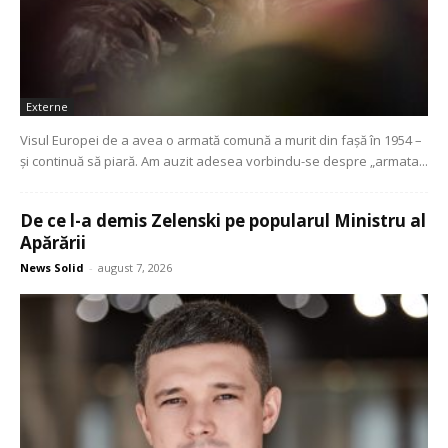
Externe
Visul Europei de a avea o armată comună a murit din fașă în 1954 –
și continuă să piară. Am auzit adesea vorbindu-se despre „armata...
De ce l-a demis Zelenski pe popularul Ministru al
Apărării
News Solid
-
august 7, 2026