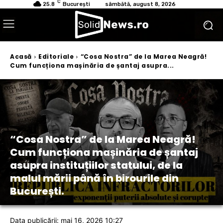
C
25.8
București
sâmbătă, august 8, 2026
Acasă
Editoriale
“Cosa Nostra” de la Marea Neagră!
Cum funcționa mașinăria de șantaj asupra...
“Cosa Nostra” de la Marea Neagră!
Cum funcționa mașinăria de șantaj
asupra instituțiilor statului, de la
malul mării până în birourile din
București.
Data publicării: mai 16, 2026 10:27