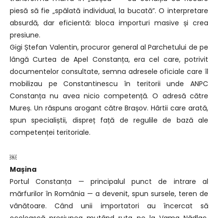
piesă să fie „spălată individual, la bucată”. O interpretare
absurdă, dar eficientă: bloca importuri masive și crea
presiune.
Gigi Ștefan Valentin, procuror general al Parchetului de pe
lângă Curtea de Apel Constanța, era cel care, potrivit
documentelor consultate, semna adresele oficiale care îl
mobilizau pe Constantinescu în teritorii unde ANPC
Constanța nu avea nicio competență. O adresă către
Mureș. Un răspuns arogant către Brașov. Hârtii care arată,
spun specialiștii, dispreț față de regulile de bază ale
competenței teritoriale.
￼
Mașina
Portul Constanța — principalul punct de intrare al
mărfurilor în România — a devenit, spun sursele, teren de
vânătoare. Când unii importatori au încercat să
ocolească presiunea mutând ruta pe la Vama Nădlac,