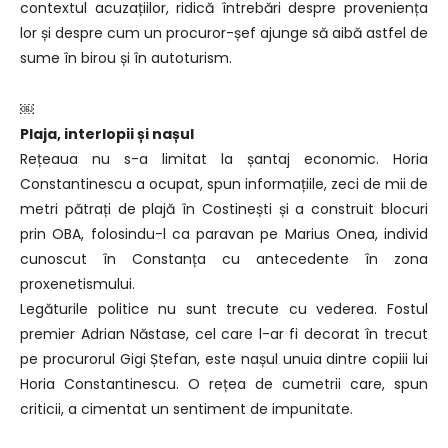
contextul acuzațiilor, ridică întrebări despre proveniența
lor și despre cum un procuror-șef ajunge să aibă astfel de
sume în birou și în autoturism.
￼
Plaja, interlopii și nașul
Rețeaua nu s-a limitat la șantaj economic. Horia
Constantinescu a ocupat, spun informațiile, zeci de mii de
metri pătrați de plajă în Costinești și a construit blocuri
prin OBA, folosindu-l ca paravan pe Marius Onea, individ
cunoscut în Constanța cu antecedente în zona
proxenetismului.
Legăturile politice nu sunt trecute cu vederea. Fostul
premier Adrian Năstase, cel care l-ar fi decorat în trecut
pe procurorul Gigi Ștefan, este nașul unuia dintre copiii lui
Horia Constantinescu. O rețea de cumetrii care, spun
criticii, a cimentat un sentiment de impunitate.