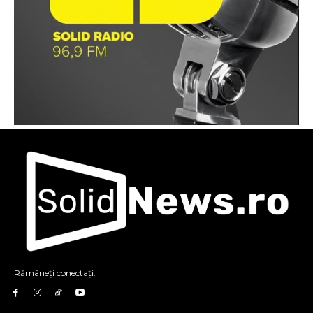
Rămâneți conectați: