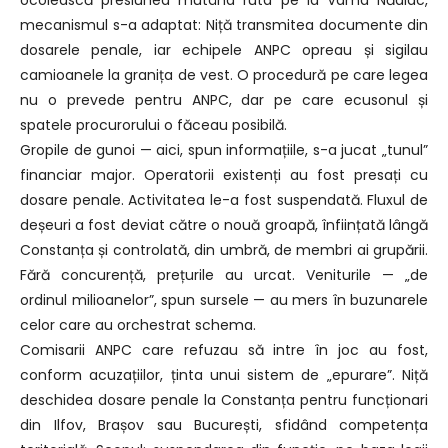
mecanismul s-a adaptat: Niță transmitea documente din
dosarele penale, iar echipele ANPC opreau și sigilau
camioanele la granița de vest. O procedură pe care legea
nu o prevede pentru ANPC, dar pe care ecusonul și
spatele procurorului o făceau posibilă.
Gropile de gunoi — aici, spun informațiile, s-a jucat „tunul”
financiar major. Operatorii existenți au fost presați cu
dosare penale. Activitatea le-a fost suspendată. Fluxul de
deșeuri a fost deviat către o nouă groapă, înființată lângă
Constanța și controlată, din umbră, de membri ai grupării.
Fără concurență, prețurile au urcat. Veniturile — „de
ordinul milioanelor”, spun sursele — au mers în buzunarele
celor care au orchestrat schema.
Comisarii ANPC care refuzau să intre în joc au fost,
conform acuzațiilor, ținta unui sistem de „epurare”. Niță
deschidea dosare penale la Constanța pentru funcționari
din Ilfov, Brașov sau București, sfidând competența