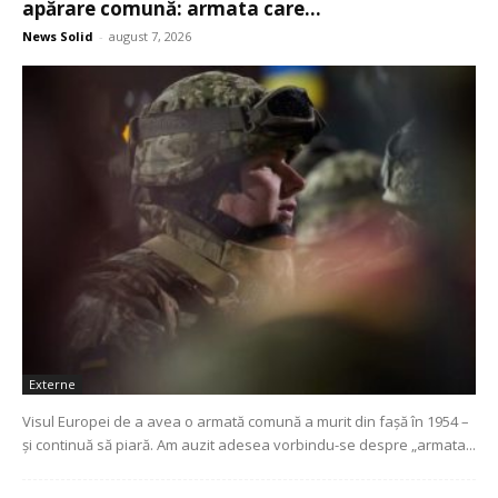
apărare comună: armata care...
News Solid
-
august 7, 2026
Externe
Visul Europei de a avea o armată comună a murit din fașă în 1954 –
și continuă să piară. Am auzit adesea vorbindu-se despre „armata...