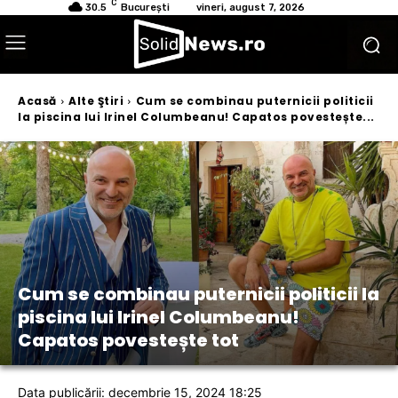
C
30.5
București
vineri, august 7, 2026
Acasă
Alte Ştiri
Cum se combinau puternicii politicii
la piscina lui Irinel Columbeanu! Capatos povestește...
Cum se combinau puternicii politicii la
piscina lui Irinel Columbeanu!
Capatos povestește tot
Data publicării: decembrie 15, 2024 18:25