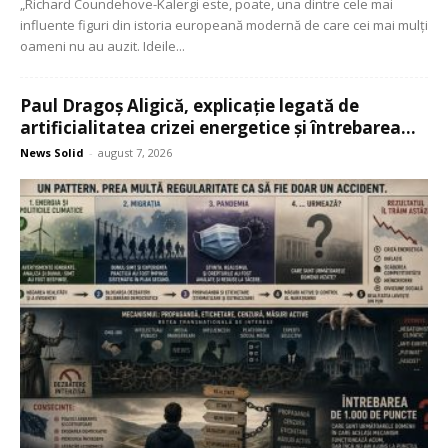
„Richard Coundehove-Kalergi este, poate, una dintre cele mai
influente figuri din istoria europeană modernă de care cei mai mulți
oameni nu au auzit. Ideile...
Paul Dragoș Aligică, explicație legată de
artificialitatea crizei energetice și întrebarea...
News Solid
-
august 7, 2026