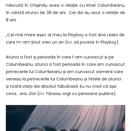
născută în Chișinău avea o relație cu Irinel Columbeanu,
în vârstă atunci de 39 de ani. Cei doi au avut o relație de
8 ani.
„Cel mai mare eșec al meu la Playboy a fost Ana Lesko de
care m-am ținut vreo un an (n.r. să pozeze în Playboy).
Atunci a fost și perioada în care l-am cunoscut și pe
Columbeanu, atunci a fost perioada în care am cunoscut
petrecerile lui Columbeanu și am cunoscut oamenii care
veneau la petrecerile lui Columbeanu și fetele de atunci
și toată viața aia absolut fabuloasă. Eu nu cred că așa
ceva… era…Da! (n.r. făceau orgii cu persoane publice).