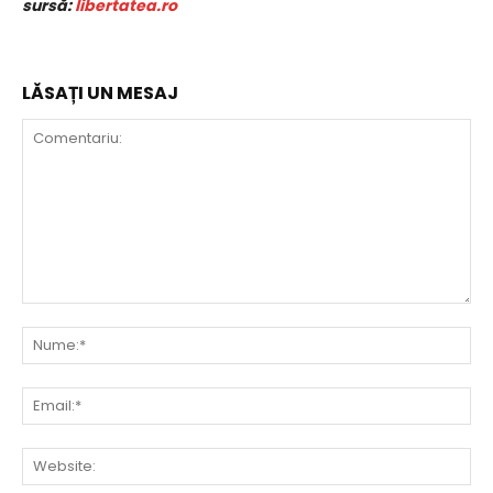
sursă:
libertatea.ro
LĂSAȚI UN MESAJ
Comentariu:
Nu
Ema
Web