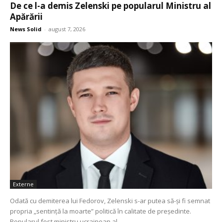
De ce l-a demis Zelenski pe popularul Ministru al
Apărării
News Solid
-
august 7, 2026
Externe
Odată cu demiterea lui Fedorov, Zelenski s-ar putea să-și fi semnat
propria „sentință la moarte” politică în calitate de președinte.
Popularul fost ministru ucrainean al...