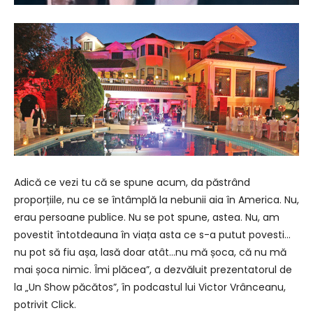
Adică ce vezi tu că se spune acum, da păstrând
proporțiile, nu ce se întâmplă la nebunii aia în America. Nu,
erau persoane publice. Nu se pot spune, astea. Nu, am
povestit întotdeauna în viața asta ce s-a putut povesti…
nu pot să fiu așa, lasă doar atât…nu mă șoca, că nu mă
mai șoca nimic. Îmi plăcea”, a dezvăluit prezentatorul de
la „Un Show păcătos”, în podcastul lui Victor Vrânceanu,
potrivit Click.