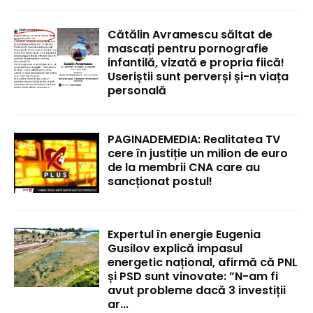
Cătălin Avramescu săltat de
mascați pentru pornografie
infantilă, vizată e propria fiică!
Useriștii sunt perverși și-n viața
personală
PAGINADEMEDIA: Realitatea TV
cere în justiție un milion de euro
de la membrii CNA care au
sancționat postul!
Expertul în energie Eugenia
Gusilov explică impasul
energetic național, afirmă că PNL
și PSD sunt vinovate: ”N-am fi
avut probleme dacă 3 investiții
ar...