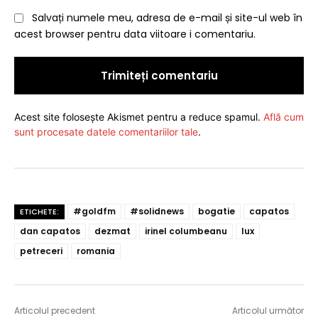
Salvați numele meu, adresa de e-mail și site-ul web în
acest browser pentru data viitoare i comentariu.
Acest site folosește Akismet pentru a reduce spamul.
Află cum
sunt procesate datele comentariilor tale
.
#goldfm
#solidnews
bogatie
capatos
ETICHETE:
dan capatos
dezmat
irinel columbeanu
lux
petreceri
romania
Articolul precedent
Articolul următor