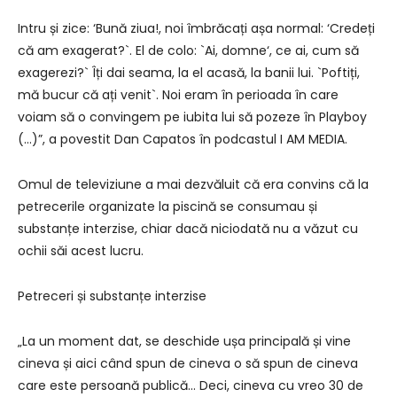
Intru și zice: ‘Bună ziua!, noi îmbrăcați așa normal: ‘Credeți
că am exagerat?`. El de colo: `Ai, domne‘, ce ai, cum să
exagerezi?` Îți dai seama, la el acasă, la banii lui. `Poftiți,
mă bucur că ați venit`. Noi eram în perioada în care
voiam să o convingem pe iubita lui să pozeze în Playboy
(…)”, a povestit Dan Capatos în podcastul I AM MEDIA.
Omul de televiziune a mai dezvăluit că era convins că la
petrecerile organizate la piscină se consumau și
substanțe interzise, chiar dacă niciodată nu a văzut cu
ochii săi acest lucru.
Petreceri și substanțe interzise
„La un moment dat, se deschide ușa principală și vine
cineva și aici când spun de cineva o să spun de cineva
care este persoană publică… Deci, cineva cu vreo 30 de