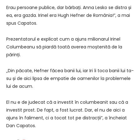
Erau persoane publice, dar bărbați. Anna Lesko se distra și
ea, era gazda. Irinel era Hugh Hefner de România!”, a mai
spus Capatos.
Prezentatorul e explicat cum a ajuns milionarul Irinel
Columbeanu să piardă toată averea moștenită de la
părinți.
„Din păcate, Hefner făcea banii lui, iar Iri îi toca banii lui ta-
su și de aici lipsa de empatie de oamenilor la problemele
lui de acum.
El nu e de judecat că a investit în columbeanit sau că a
investit prost. De fapt, a fost lucrat. Dar, el nu de aici a
ajuns în faliment, ci a tocat tot pe distracții”, a încheiat
Dan Capatos.