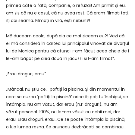
primea câte o fată, companie, o refuzai! Am primit și eu,
am zis că nu e cazul, că nu avea rost. Că eram filmați toți,
îți dai seama. Filmați în vilă, ești nebun?!
Mă duceam acolo, după aia ce mai ziceam eu?! Vezi că
el mă consideră în cartea lui principalul vinovat de divorțul
lui de Monica pentru că atunci i-am făcut acea cheie de i
le-am băgat pe alea două în jacuzzi și l-am filmat”.
„Erau droguri, erau”
„Mâncai, nu știu ce… poftiți la piscină. Și din momentul în
care se auzea ‘poftiți la piscină’ orice îți poți tu închipui, se
întâmpla. Nu am văzut, dar erau (n.r. droguri), nu am
văzut personal. 100%, nu le-am văzut cu ochii mei, dar
erau. Erau droguri, erau…Ce se poate întâmpla la piscină,
o lua lumea razna. Se aruncau dezbrăcați, se combinau…