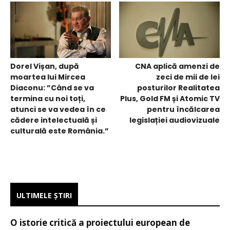
Dorel Vișan, după
CNA aplică amenzi de
moartea lui Mircea
zeci de mii de lei
Diaconu: ”Când se va
posturilor Realitatea
termina cu noi toți,
Plus, Gold FM și Atomic TV
atunci se va vedea în ce
pentru încălcarea
cădere intelectuală și
legislației audiovizuale
culturală este România.”
ULTIMELE ŞTIRI
O istorie critică a proiectului european de