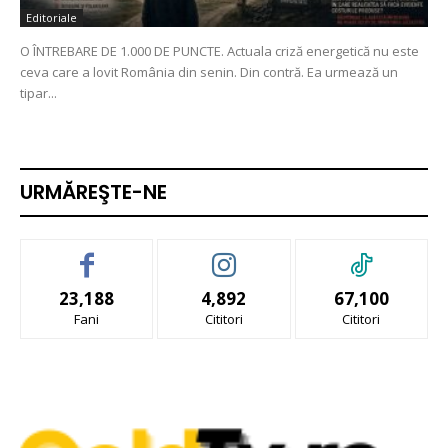
Editoriale
O ÎNTREBARE DE 1.000 DE PUNCTE. Actuala criză energetică nu este
ceva care a lovit România din senin. Din contră. Ea urmează un
tipar...
URMĂREŞTE-NE
23,188
4,892
67,100
Fani
Cititori
Cititori