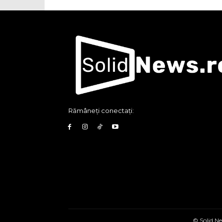
Rămâneți conectați:
© Solid Ne