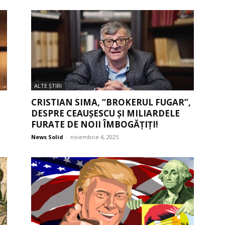
ALTE ŞTIRI
CRISTIAN SIMA, “BROKERUL FUGAR”,
DESPRE CEAUȘESCU ȘI MILIARDELE
FURATE DE NOII ÎMBOGĂȚIȚI!
News Solid
-
noiembrie 4, 2025