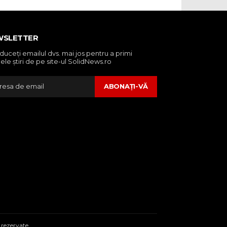
WSLETTER
oduceţi emailul dvs. mai jos pentru a primi
ele ştiri de pe site-ul SolidNews.ro
ABONAŢI-VĂ
 rezervate.