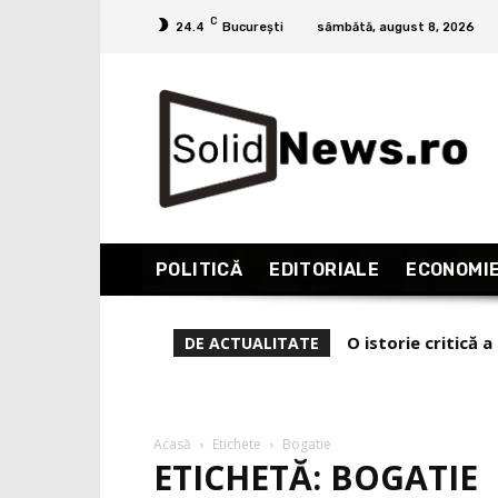
C
24.4
București
sâmbătă, august 8, 2026
POLITICĂ
EDITORIALE
ECONOMI
O istorie critică a
De ce l-a demis Z
DE ACTUALITATE
Acasă
Etichete
Bogatie
ETICHETĂ: BOGATIE