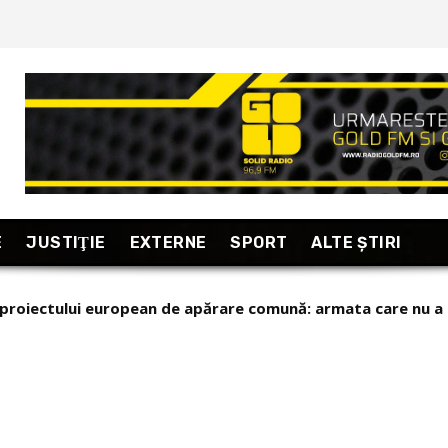
E
JUSTIŢIE
EXTERNE
SPORT
ALTE ŞTIRI
 proiectului european de apărare comună: armata care nu a p
elenski pe popularul Ministru al Apărării