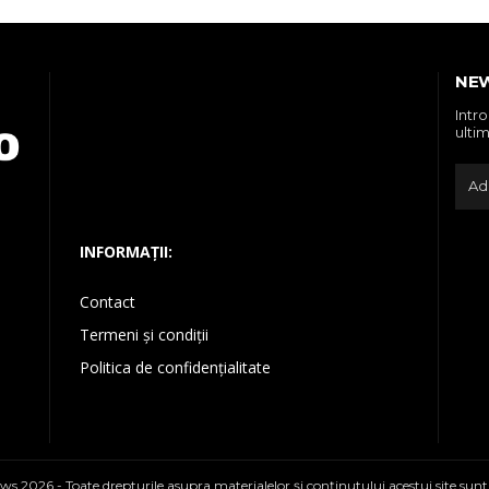
NE
Intr
ultim
INFORMAȚII:
Contact
Termeni și condiții
Politica de confidențialitate
ws 2026 - Toate drepturile asupra materialelor şi conţinutului acestui site sunt