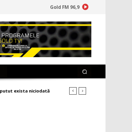
Gold FM 96,9
utut exista niciodată