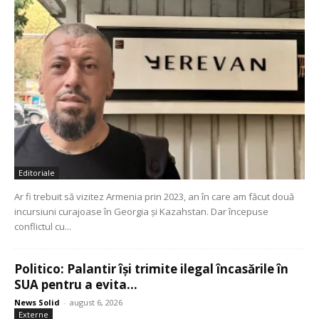
Editoriale
Ar fi trebuit să vizitez Armenia prin 2023, an în care am făcut două
incursiuni curajoase în Georgia și Kazahstan. Dar începuse
conflictul cu...
Politico: Palantir își trimite ilegal încasările în
SUA pentru a evita...
News Solid
-
august 6, 2026
Externe