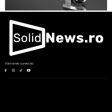
Rămâneți conectați: