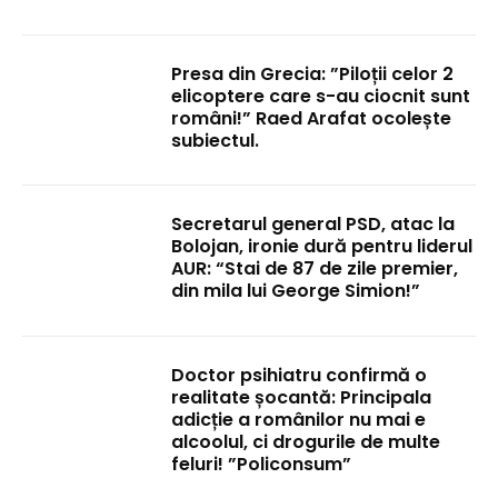
Presa din Grecia: ”Piloții celor 2
elicoptere care s-au ciocnit sunt
români!” Raed Arafat ocolește
subiectul.
Secretarul general PSD, atac la
Bolojan, ironie dură pentru liderul
AUR: “Stai de 87 de zile premier,
din mila lui George Simion!”
Doctor psihiatru confirmă o
realitate șocantă: Principala
adicție a românilor nu mai e
alcoolul, ci drogurile de multe
feluri! ”Policonsum”