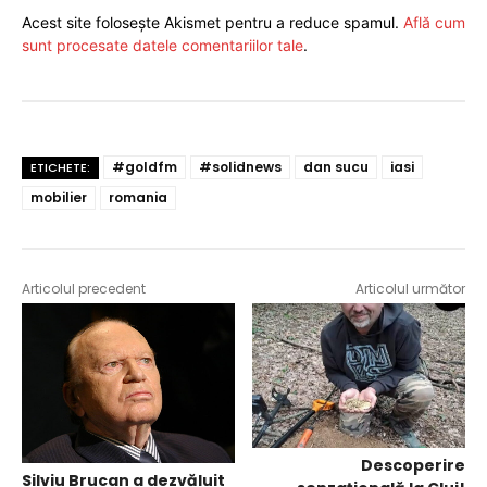
Acest site folosește Akismet pentru a reduce spamul.
Află cum
sunt procesate datele comentariilor tale
.
#goldfm
#solidnews
dan sucu
iasi
ETICHETE:
mobilier
romania
Articolul precedent
Articolul următor
Descoperire
Silviu Brucan a dezvăluit