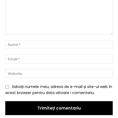
Comentariu:
Nu
Ema
Web
Salvați numele meu, adresa de e-mail și site-ul web în
acest browser pentru data viitoare i comentariu.