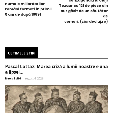
senzațională la Cluj!
numele miliardarilor
Tezaur cu 121 de piese din
români formați în primii
aur găsit de un căutător
5 ani de după 1989!
de
comori. (ziardecluj.ro)
ULTIMELE ŞTIRI
Pascal Lottaz: Marea criză a lumii noastre e una
a lipsei...
News Solid
-
august 6, 2026