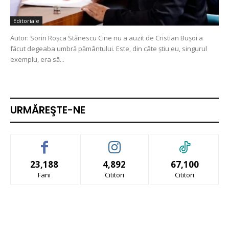
Editoriale
Autor: Sorin Roșca Stănescu Cine nu a auzit de Cristian Bușoi a
făcut degeaba umbră pământului. Este, din câte știu eu, singurul
exemplu, era să...
URMĂREŞTE-NE
23,188
4,892
67,100
Fani
Cititori
Cititori