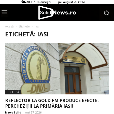
C
30.9
București
joi, august 6, 2026
Acasă
Etichete
Iasi
ETICHETĂ: IASI
POLITICĂ
REFLECTOR LA GOLD FM PRODUCE EFECTE.
PERCHEZIȚII LA PRIMĂRIA IAȘI!
News Solid
-
mai 27, 2026