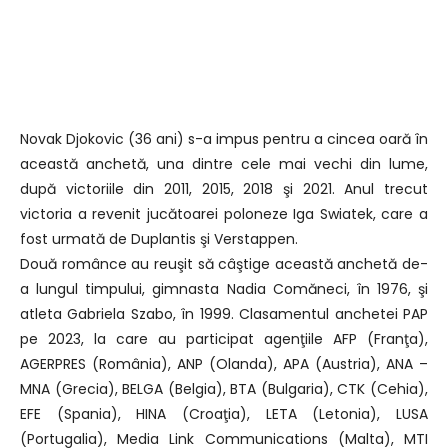
Novak Djokovic (36 ani) s-a impus pentru a cincea oară în
această anchetă, una dintre cele mai vechi din lume,
după victoriile din 2011, 2015, 2018 şi 2021. Anul trecut
victoria a revenit jucătoarei poloneze Iga Swiatek, care a
fost urmată de Duplantis şi Verstappen.
Două românce au reuşit să câştige această anchetă de-
a lungul timpului, gimnasta Nadia Comăneci, în 1976, şi
atleta Gabriela Szabo, în 1999. Clasamentul anchetei PAP
pe 2023, la care au participat agenţiile AFP (Franţa),
AGERPRES (România), ANP (Olanda), APA (Austria), ANA –
MNA (Grecia), BELGA (Belgia), BTA (Bulgaria), CTK (Cehia),
EFE (Spania), HINA (Croaţia), LETA (Letonia), LUSA
(Portugalia), Media Link Communications (Malta), MTI