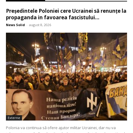
Președintele Poloniei cere Ucrainei să renunțe la
propaganda in favoarea fascistului...
News Solid
-
august 8, 2026
Externe
Polonia va continua să ofere ajutor militar Ucrainei, dar nu va