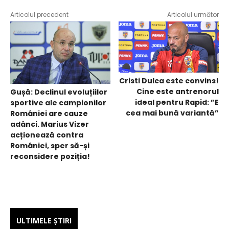
Articolul precedent
Articolul următor
Cristi Dulca este convins!
Cine este antrenorul
Gușă: Declinul evoluțiilor
ideal pentru Rapid: ”E
sportive ale campionilor
cea mai bună variantă”
României are cauze
adânci. Marius Vizer
acționează contra
României, sper să-și
reconsidere poziția!
ULTIMELE ŞTIRI