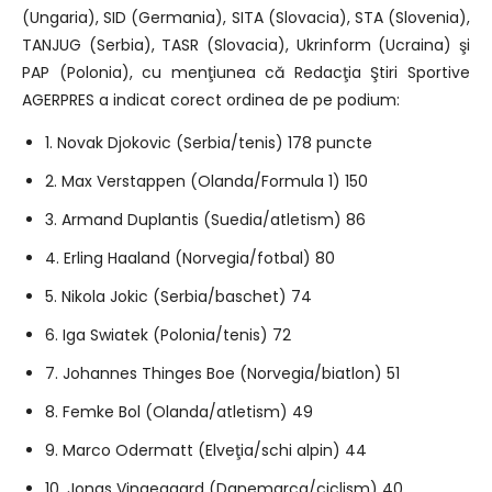
(Ungaria), SID (Germania), SITA (Slovacia), STA (Slovenia),
TANJUG (Serbia), TASR (Slovacia), Ukrinform (Ucraina) şi
PAP (Polonia), cu menţiunea că Redacţia Ştiri Sportive
AGERPRES a indicat corect ordinea de pe podium:
1. Novak Djokovic (Serbia/tenis) 178 puncte
2. Max Verstappen (Olanda/Formula 1) 150
3. Armand Duplantis (Suedia/atletism) 86
4. Erling Haaland (Norvegia/fotbal) 80
5. Nikola Jokic (Serbia/baschet) 74
6. Iga Swiatek (Polonia/tenis) 72
7. Johannes Thinges Boe (Norvegia/biatlon) 51
8. Femke Bol (Olanda/atletism) 49
9. Marco Odermatt (Elveţia/schi alpin) 44
10. Jonas Vingegaard (Danemarca/ciclism) 40