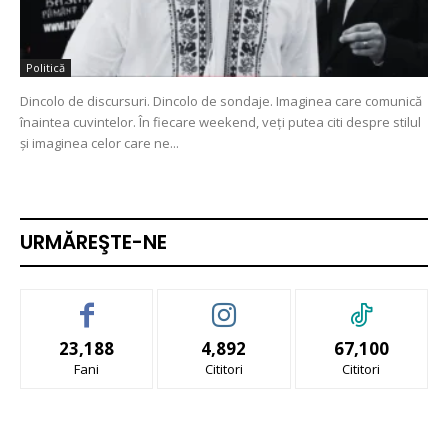
Politică
Dincolo de discursuri. Dincolo de sondaje. Imaginea care comunică
înaintea cuvintelor. În fiecare weekend, veți putea citi despre stilul
și imaginea celor care ne...
URMĂREŞTE-NE
23,188
4,892
67,100
Fani
Cititori
Cititori