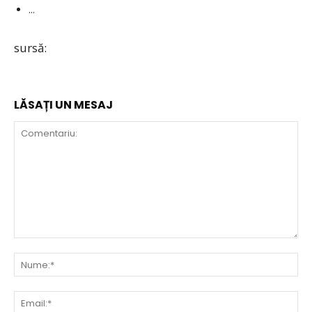
…
sursă:
LĂSAȚI UN MESAJ
Comentariu:
Nu
Ema