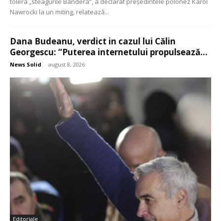
tolera „steagurile Bandera”, a declarat președintele polonez Karol
Nawrocki la un miting, relatează...
Dana Budeanu, verdict in cazul lui Călin
Georgescu: “Puterea internetului propulsează...
News Solid
-
august 8, 2026
Editoriale