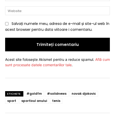
Web
Salvați numele meu, adresa de e-mail și site-ul web în
acest browser pentru data viitoare i comentariu.
Acest site folosește Akismet pentru a reduce spamul.
Află cum
sunt procesate datele comentariilor tale
.
#goldfm
#solidnews
novak djokovic
ETICHETE:
sport
sportivul anului
tenis