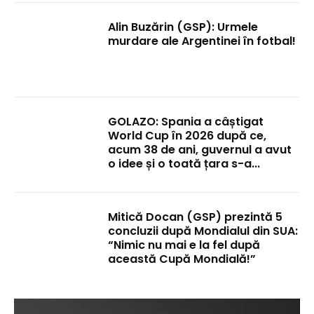
Alin Buzărin (GSP): Urmele
murdare ale Argentinei în fotbal!
GOLAZO: Spania a câștigat
World Cup în 2026 după ce,
acum 38 de ani, guvernul a avut
o idee și o toată țara s-a...
Mitică Docan (GSP) prezintă 5
concluzii după Mondialul din SUA:
“Nimic nu mai e la fel după
această Cupă Mondială!”