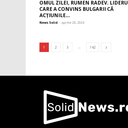
OMUL ZILEI, RUMEN RADEV. LIDERU
CARE A CONVINS BULGARII CĂ
ACȚIUNILE...
News Solid
-
aprilie 20, 2026
...
1
2
3
142