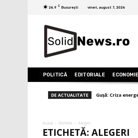
C
26.9
București
vineri, august 7, 2026
POLITICĂ
EDITORIALE
ECONOMI
Gușă: Criza energeti
Pascal Lottaz: Mar
DE ACTUALITATE
românii sunt un POP
Acasă
Etichete
Alegeri
ETICHETĂ: ALEGERI