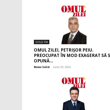
GOLD FM
OMUL ZILEI, PETRIȘOR PEIU.
PREOCUPAT ÎN MOD EXAGERAT SĂ 
OPUNĂ...
News Solid
-
iunie 29, 2026