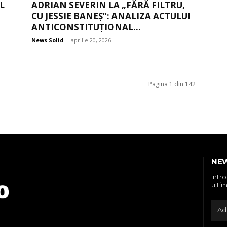
L
ADRIAN SEVERIN LA „FĂRĂ FILTRU,
CU JESSIE BANEȘ”: ANALIZA ACTULUI
ANTICONSTITUȚIONAL...
News Solid
-
aprilie 20, 2026
Pagina 1 din 142
NE
Intr
ultim