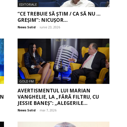
EDITORIALE
“CE TREBUIE SĂ ȘTIM / CA SĂ NU …
GREȘIM”: NICUȘOR...
News Solid
-
iunie 23, 2026
GOLD FM
AVERTISMENTUL LUI MARIAN
IN
VANGHELIE, LA „FĂRĂ FILTRU, CU
JESSIE BANEȘ”: „ALEGERILE...
News Solid
-
mai 7, 2026