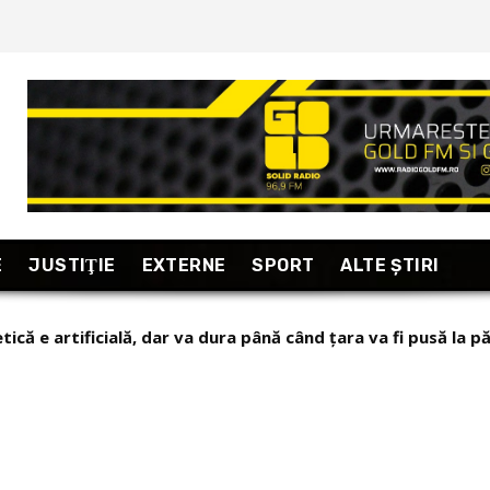
E
JUSTIŢIE
EXTERNE
SPORT
ALTE ŞTIRI
că e artificială, dar va dura până când țara va fi pusă la pă
ea criză a lumii noastre e una a lipsei realismului. Soluția “
OR DE...