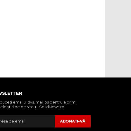
WSLETTER
oduceţi emailul dvs. mai jos pentru a primi
ele ştiri de pe site-ul SolidNews.ro
ABONAŢI-VĂ