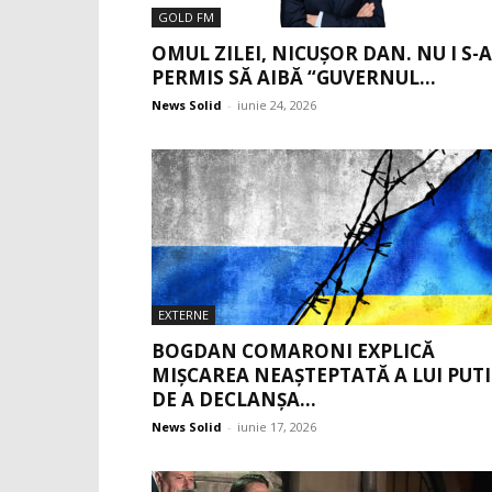
GOLD FM
OMUL ZILEI, NICUȘOR DAN. NU I S-A
PERMIS SĂ AIBĂ “GUVERNUL...
News Solid
-
iunie 24, 2026
EXTERNE
BOGDAN COMARONI EXPLICĂ
MIȘCAREA NEAȘTEPTATĂ A LUI PUT
DE A DECLANȘA...
News Solid
-
iunie 17, 2026