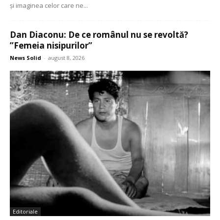
și imaginea celor care ne...
Dan Diaconu: De ce românul nu se revoltă?
”Femeia nisipurilor”
News Solid
-
august 8, 2026
Editoriale