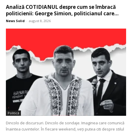
Analiză COTIDIANUL despre cum se îmbracă
politicienii: George Simion, politicianul care...
News Solid
-
august 8, 2026
Politică
Dincolo de discursuri. Dincolo de sondaje. Imaginea care comunică
înaintea cuvintelor. În fiecare weekend, veți putea citi despre stilul