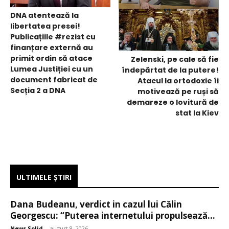
DNA atentează la
libertatea presei!
Publicațiile #rezist cu
finanțare externă au
primit ordin să atace
Zelenski, pe cale să fie
Lumea Justiției cu un
îndepărtat de la putere!
document fabricat de
Atacul la ortodoxie îi
Secția 2 a DNA
motivează pe ruși să
demareze o lovitură de
stat la Kiev
ULTIMELE ŞTIRI
Dana Budeanu, verdict in cazul lui Călin
Georgescu: “Puterea internetului propulsează...
News Solid
-
august 8, 2026