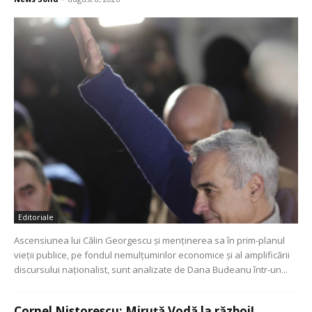
Editoriale
Ascensiunea lui Călin Georgescu și menținerea sa în prim-planul
vieții publice, pe fondul nemulțumirilor economice și al amplificării
discursului naționalist, sunt analizate de Dana Budeanu într-un...
Cornel Nistorescu: Miruță Vodă la război!