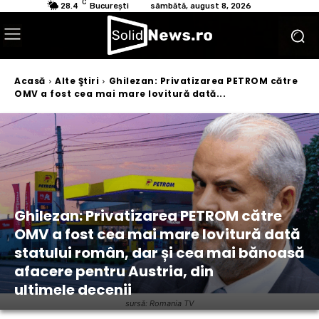
C
28.4
București
sâmbătă, august 8, 2026
Acasă
Alte Ştiri
Ghilezan: Privatizarea PETROM către
OMV a fost cea mai mare lovitură dată...
Ghilezan: Privatizarea PETROM către
OMV a fost cea mai mare lovitură dată
statului român, dar și cea mai bănoasă
afacere pentru Austria, din
ultimele decenii
sursă: Romania TV