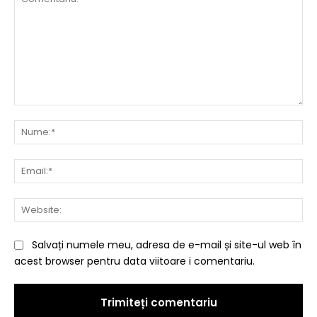
Comentariu:
Nu
Ema
Web
Salvați numele meu, adresa de e-mail și site-ul web în
acest browser pentru data viitoare i comentariu.