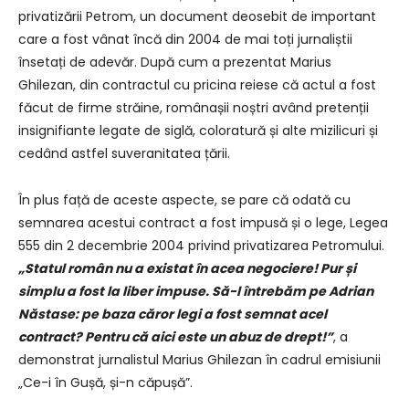
privatizării Petrom, un document deosebit de important
care a fost vânat încă din 2004 de mai toți jurnaliștii
însetați de adevăr. După cum a prezentat Marius
Ghilezan, din contractul cu pricina reiese că actul a fost
făcut de firme străine, românașii noștri având pretenții
insignifiante legate de siglă, coloratură și alte mizilicuri și
cedând astfel suveranitatea țării.
În plus față de aceste aspecte, se pare că odată cu
semnarea acestui contract a fost impusă și o lege, Legea
555 din 2 decembrie 2004 privind privatizarea Petromului.
„Statul român nu a existat în acea negociere! Pur și
simplu a fost la liber impuse. Să-l întrebăm pe Adrian
Năstase: pe baza căror legi a fost semnat acel
contract? Pentru că aici este un abuz de drept!”
, a
demonstrat jurnalistul Marius Ghilezan în cadrul emisiunii
„Ce-i în Gușă, și-n căpușă”.