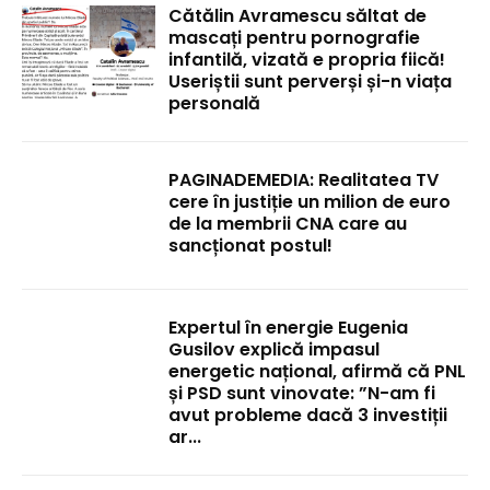
Cătălin Avramescu săltat de
mascați pentru pornografie
infantilă, vizată e propria fiică!
Useriștii sunt perverși și-n viața
personală
PAGINADEMEDIA: Realitatea TV
cere în justiție un milion de euro
de la membrii CNA care au
sancționat postul!
Expertul în energie Eugenia
Gusilov explică impasul
energetic național, afirmă că PNL
și PSD sunt vinovate: ”N-am fi
avut probleme dacă 3 investiții
ar...