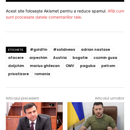
Acest site folosește Akismet pentru a reduce spamul.
Află cum
sunt procesate datele comentariilor tale
.
#goldfm
#solidnews
adrian nastase
ETICHETE:
afacere
arpechim
Austria
bogatie
cozmin gusa
doljchim
marius ghilezan
OMV
paguba
petrom
privatizare
romania
Articolul precedent
Articolul următor