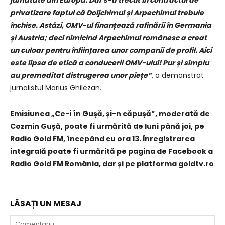
privatizare faptul că Doljchimul și Arpechimul trebuie
închise. Astăzi, OMV-ul finanțează rafinării în Germania
și Austria; deci nimicind Arpechimul românesc a creat
un culoar pentru înființarea unor companii de profil. Aici
este lipsa de etică a conducerii OMV-ului! Pur și simplu
au premeditat distrugerea unor piețe”
, a demonstrat
jurnalistul Marius Ghilezan.
Emisiunea „Ce-i în Gușă, și-n căpușă”, moderată de
Cozmin Gușă, poate fi urmărită de luni până joi, pe
Radio Gold FM, începând cu ora 13. Înregistrarea
integrală poate fi urmărită pe pagina de Facebook a
Radio Gold FM România, dar și pe platforma goldtv.ro
LĂSAȚI UN MESAJ