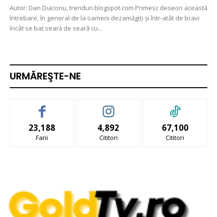
Autor: Dan Diaconu, trenduri.blogspot.com Primesc deseori această
întrebare, în general de la oameni dezamăgiți și într-atât de bravi
încât se bat seară de seară cu...
URMĂREŞTE-NE
23,188
4,892
67,100
Fani
Cititori
Cititori