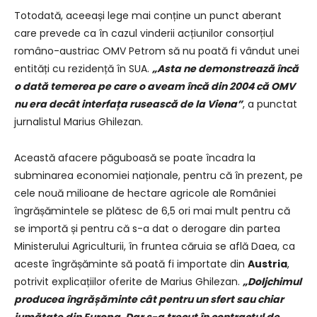
Totodată, aceeași lege mai conține un punct aberant
care prevede ca în cazul vinderii acțiunilor consorțiul
româno-austriac OMV Petrom să nu poată fi vândut unei
entități cu rezidență în SUA.
„Asta ne demonstrează încă
o dată temerea pe care o aveam încă din 2004 că OMV
nu era decât interfața rusească de la Viena”
, a punctat
jurnalistul Marius Ghilezan.
Această afacere păguboasă se poate încadra la
subminarea economiei naționale, pentru că în prezent, pe
cele nouă milioane de hectare agricole ale României
îngrășămintele se plătesc de 6,5 ori mai mult pentru că
se importă și pentru că s-a dat o derogare din partea
Ministerului Agriculturii, în fruntea căruia se află Daea, ca
aceste îngrășăminte să poată fi importate din
Austria
,
potrivit explicațiilor oferite de Marius Ghilezan.
„Doljchimul
producea îngrășăminte cât pentru un sfert sau chiar
jumătate din Europa. Dar s-a trecut în contractul de