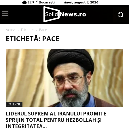
C
27.9
București
vineri, august 7, 2026
Acasă
Etichete
Pace
ETICHETĂ: PACE
EXTERNE
LIDERUL SUPREM AL IRANULUI PROMITE
SPRIJIN TOTAL PENTRU HEZBOLLAH ȘI
INTEGRITATEA...