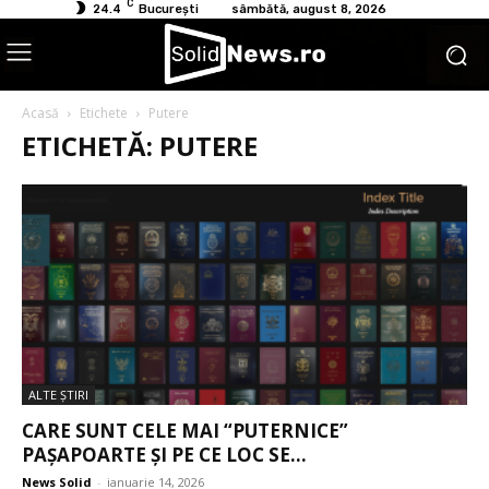
C
24.4
București
sâmbătă, august 8, 2026
Acasă
Etichete
Putere
ETICHETĂ: PUTERE
ALTE ŞTIRI
CARE SUNT CELE MAI “PUTERNICE”
PAȘAPOARTE ȘI PE CE LOC SE...
News Solid
-
ianuarie 14, 2026