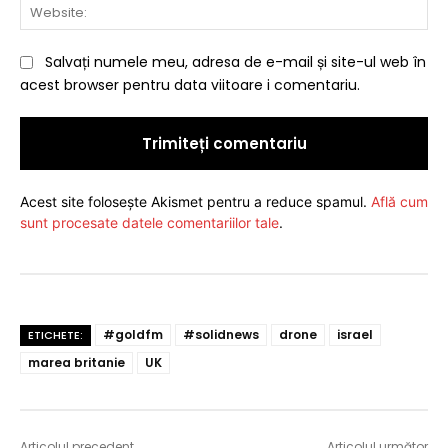
Web
Salvați numele meu, adresa de e-mail și site-ul web în
acest browser pentru data viitoare i comentariu.
Acest site folosește Akismet pentru a reduce spamul.
Află cum
sunt procesate datele comentariilor tale
.
#goldfm
#solidnews
drone
israel
ETICHETE:
marea britanie
UK
Articolul precedent
Articolul următor