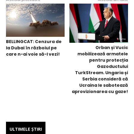
BELLINGCAT: Cenzura de
Orban și Vucic
la Dubai în războiul pe
mobilizează armatele
care n-ai voie să-l vezi!
pentru protecția
Gazoductului
TurkStream. Ungaria și
Serbia consideră că
Ucraina le sabotează
aprovizionarea cu gaze!
ULTIMELE ŞTIRI