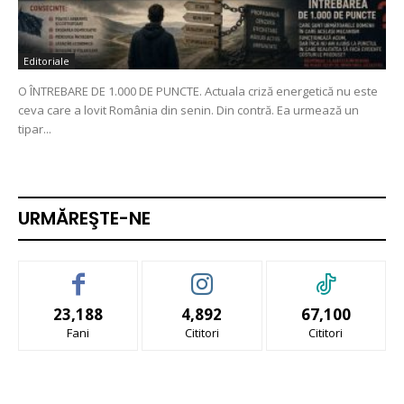
Editoriale
O ÎNTREBARE DE 1.000 DE PUNCTE. Actuala criză energetică nu este
ceva care a lovit România din senin. Din contră. Ea urmează un
tipar...
URMĂREŞTE-NE
23,188
4,892
67,100
Fani
Cititori
Cititori