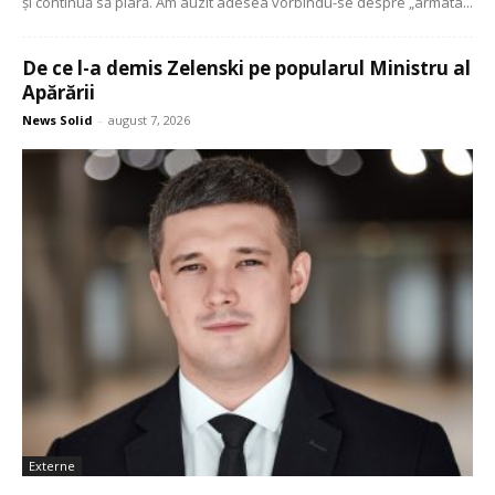
și continuă să piară. Am auzit adesea vorbindu-se despre „armata...
De ce l-a demis Zelenski pe popularul Ministru al
Apărării
News Solid
-
august 7, 2026
Externe