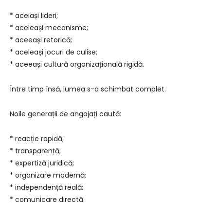
* aceiași lideri;
* aceleași mecanisme;
* aceeași retorică;
* aceleași jocuri de culise;
* aceeași cultură organizațională rigidă.
Între timp însă, lumea s-a schimbat complet.
Noile generații de angajați caută:
* reacție rapidă;
* transparență;
* expertiză juridică;
* organizare modernă;
* independență reală;
* comunicare directă.