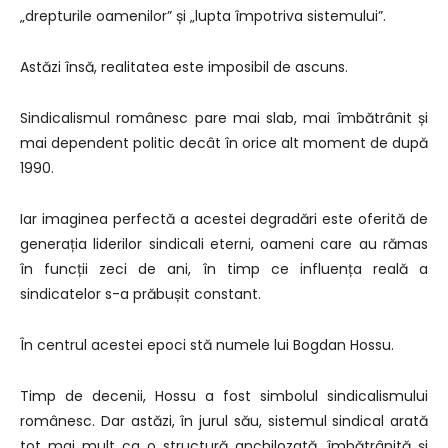
„drepturile oamenilor” și „lupta împotriva sistemului”.
Astăzi însă, realitatea este imposibil de ascuns.
Sindicalismul românesc pare mai slab, mai îmbătrânit și
mai dependent politic decât în orice alt moment de după
1990.
Iar imaginea perfectă a acestei degradări este oferită de
generația liderilor sindicali eterni, oameni care au rămas
în funcții zeci de ani, în timp ce influența reală a
sindicatelor s-a prăbușit constant.
În centrul acestei epoci stă numele lui Bogdan Hossu.
Timp de decenii, Hossu a fost simbolul sindicalismului
românesc. Dar astăzi, în jurul său, sistemul sindical arată
tot mai mult ca o structură anchilozată, îmbătrânită și