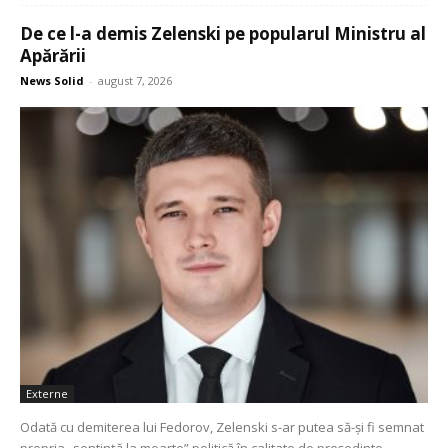
De ce l-a demis Zelenski pe popularul Ministru al
Apărării
News Solid
-
august 7, 2026
Externe
Odată cu demiterea lui Fedorov, Zelenski s-ar putea să-și fi semnat
propria „sentință la moarte” politică în calitate de președinte.