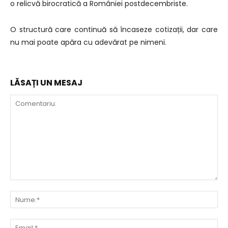
o relicvă birocratică a României postdecembriste.
O structură care continuă să încaseze cotizații, dar care
nu mai poate apăra cu adevărat pe nimeni.
LĂSAȚI UN MESAJ
Comentariu:
Nu
Ema