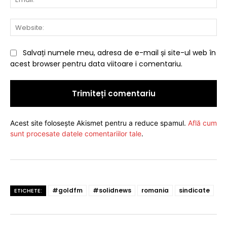
Web
Salvați numele meu, adresa de e-mail și site-ul web în
acest browser pentru data viitoare i comentariu.
Acest site folosește Akismet pentru a reduce spamul.
Află cum
sunt procesate datele comentariilor tale
.
#goldfm
#solidnews
romania
sindicate
ETICHETE: