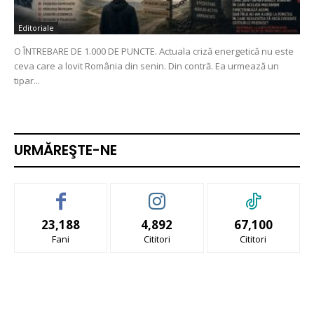
Editoriale
O ÎNTREBARE DE 1.000 DE PUNCTE. Actuala criză energetică nu este
ceva care a lovit România din senin. Din contră. Ea urmează un
tipar...
URMĂREŞTE-NE
23,188
4,892
67,100
Fani
Cititori
Cititori