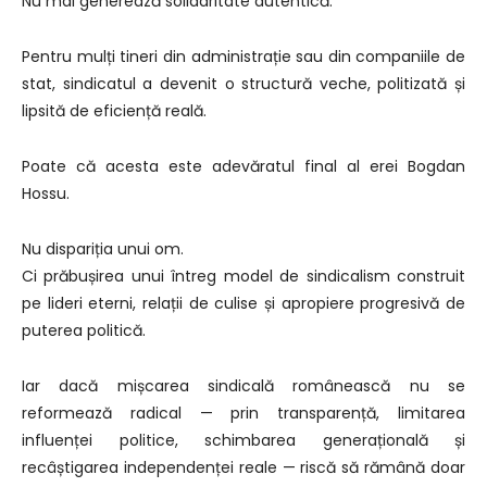
Nu mai generează solidaritate autentică.
Pentru mulți tineri din administrație sau din companiile de
stat, sindicatul a devenit o structură veche, politizată și
lipsită de eficiență reală.
Poate că acesta este adevăratul final al erei Bogdan
Hossu.
Nu dispariția unui om.
Ci prăbușirea unui întreg model de sindicalism construit
pe lideri eterni, relații de culise și apropiere progresivă de
puterea politică.
Iar dacă mișcarea sindicală românească nu se
reformează radical — prin transparență, limitarea
influenței politice, schimbarea generațională și
recâștigarea independenței reale — riscă să rămână doar