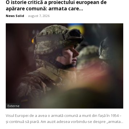
O istorie critică a proiectului european de
apărare comună: armata care...
News Solid
-
august 7, 2026
Externe
Visul Europei de a avea o armată comună a murit din fașă în 1954 –
și continuă să piară. Am auzit adesea vorbindu-se despre „armata...