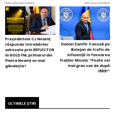
Articolul precedent
Articolul următor
Președintele CJ Neamț
Daniel Zamfir îl acuză pe
răspunde întrebărilor
Bolojan de trafic de
adresate prin REFLECTOR
influență în favoarea
la GOLD FM, primarul din
fraților Micula: “Poate cel
Piatra Neamț se mai
mai grav caz de după
gândește!
1989!”
ULTIMELE ŞTIRI