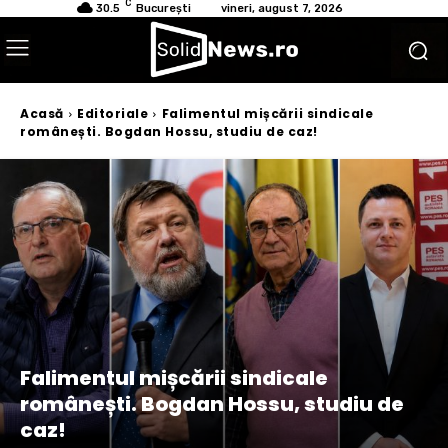
C
30.5
București
vineri, august 7, 2026
Acasă
Editoriale
Falimentul mișcării sindicale
românești. Bogdan Hossu, studiu de caz!
Falimentul mișcării sindicale
românești. Bogdan Hossu, studiu de
caz!