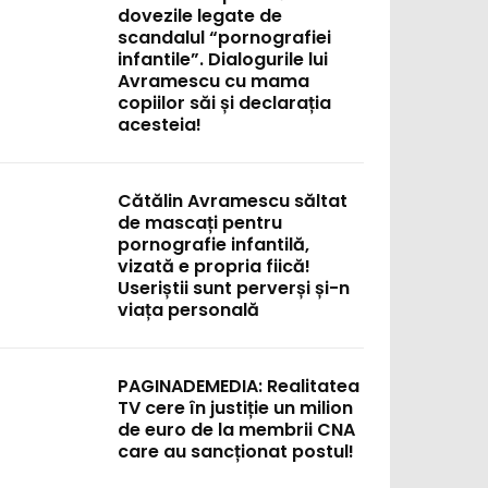
dovezile legate de
scandalul “pornografiei
infantile”. Dialogurile lui
Avramescu cu mama
copiilor săi și declarația
acesteia!
Cătălin Avramescu săltat
de mascați pentru
pornografie infantilă,
vizată e propria fiică!
Useriștii sunt perverși și-n
viața personală
PAGINADEMEDIA: Realitatea
TV cere în justiție un milion
de euro de la membrii CNA
care au sancționat postul!