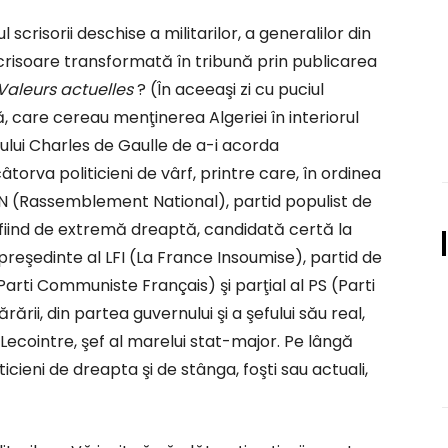
crisorii deschise a militarilor, a generalilor din
, scrisoare transformată în tribună prin publicarea
Valeurs actuelles
? (În aceeaşi zi cu puciul
ă, care cereau menţinerea Algeriei în interiorul
ului Charles de Gaulle de a-i acorda
âtorva politicieni de vârf, printre care, în ordinea
 RN (Rassemblement National), partid populist de
a fiind de extremă dreaptă, candidată certă la
preşedinte al LFI (La France Insoumise), partid de
rti Communiste Français) şi parţial al PS (Parti
rării, din partea guvernului şi a şefului său real,
ecointre, şef al marelui stat-major. Pe lângă
cieni de dreapta şi de stânga, foşti sau actuali,