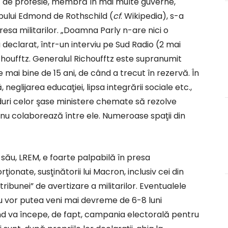
stă de profesie, membră în mai multe guverne,
pului Edmond de Rothschild (
cf
. Wikipedia), s-a
esa militarilor. „Doamna Parly n-are nici o
a declarat, într-un interviu pe Sud Radio (2 mai
choufftz. Generalul Richoufftz este supranumit
e mai bine de 15 ani, de când a trecut în rezervă. În
 neglijarea educaţiei, lipsa integrării sociale etc.,
uri celor şase ministere chemate să rezolve
u colaborează între ele. Numeroase spaţii din
său, LREM, e foarte palpabilă în presa
orţionate, susţinătorii lui Macron, inclusiv cei din
ibunei” de avertizare a militarilor. Eventualele
nu vor putea veni mai devreme de 6-8 luni
ând va începe, de fapt, campania electorală pentru