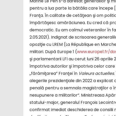
Marine Le Pen s-a adresat generalilor şi mili
pentru a lua parte la bătălia care începe [
Franţa. În calitate de cetăţean şi om polit
împărtăşesc amărăciunea. Eu cred că prob
democratic. Eu am calmul veteranilor în faţa
2.05.2021). Indignat de scrisoarea general
opoziţie cu LREM (La République en Marche
militari. După Europe 1 (
www.europe1.fr/do
şi parlamentarii LFI au cerut luni 26 aprili
împotriva autorilor şi împotriva celor care
„fărâmiţarea” Franţei în
Valeurs actuelles
.
alegerile prezidenţiale din 2022 a explicat
penală pentru a semnala magistraţilor o în
nesupunere a militarilor”. Ministreasa Apără
statului-major, generalul François Lecoint
confirmat imediat deschiderea de consilii mili