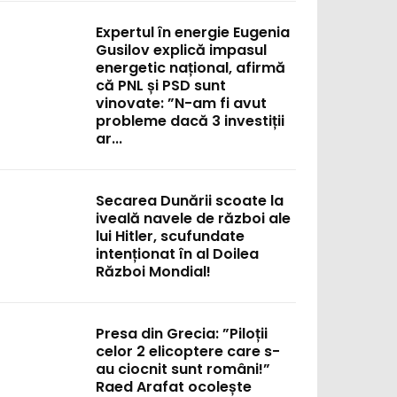
Expertul în energie Eugenia
Gusilov explică impasul
energetic național, afirmă
că PNL și PSD sunt
vinovate: ”N-am fi avut
probleme dacă 3 investiții
ar...
Secarea Dunării scoate la
iveală navele de război ale
lui Hitler, scufundate
intenționat în al Doilea
Război Mondial!
Presa din Grecia: ”Piloții
celor 2 elicoptere care s-
au ciocnit sunt români!”
Raed Arafat ocolește