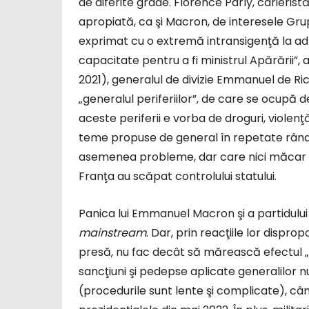
de diferite grade. Florence Parly, carieri
apropiată, ca şi Macron, de interesele Gru
exprimat cu o extremă intransigenţă la adr
capacitate pentru a fi ministrul Apărării”, 
2021), generalul de divizie Emmanuel de Ri
„generalul periferiilor”, de care se ocupă d
aceste periferii e vorba de droguri, violenţă,
teme propuse de general în repetate rând
asemenea probleme, dar care nici măcar n
Franţa au scăpat controlului statului.
Panica lui Emmanuel Macron şi a partidului 
mainstream
. Dar, prin reacţiile lor disprop
presă, nu fac decât să mărească efectul „tr
sancţiuni şi pedepse aplicate generalilor 
(procedurile sunt lente şi complicate), c