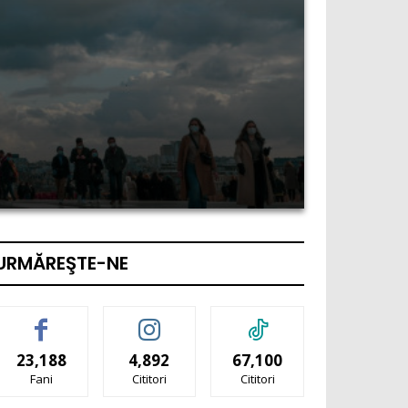
URMĂREŞTE-NE
23,188
4,892
67,100
Fani
Cititori
Cititori