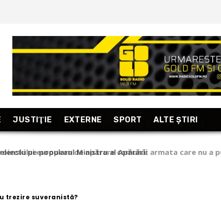
E
JUSTIŢIE
EXTERNE
SPORT
ALTE ŞTIRI
lenski pe popularul Ministru al Apărării
u trezire suveranistă?