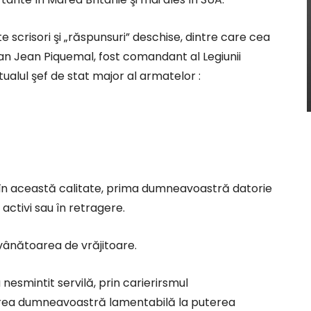
te scrisori şi „răspunsuri” deschise, dintre care cea
an Jean Piquemal, fost comandant al Legiunii
tualul şef de stat major al armatelor :
i, în această calitate, prima dumneavoastră datorie
i activi sau în retragere.
vânătoarea de vrăjitoare.
nesmintit servilă, prin carierirsmul
rea dumneavoastră lamentabilă la puterea