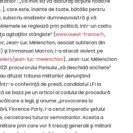
tarilor : „Vă invit să vă alăturaţi acţiunii noastre
…], care este, înainte de toate, bătălia pentru
ic, subscriu analizelor dumneavoastră şi vă
lemele se reglează prin politică, într-un cadru
 agitaţiilor stângiste” (
www.ouest-france.fr
,
ilor, Jean-Luc Mélenchon, asociat subteran din
) şi Emmanuel Macron, i-a atacat violent pe
ssiers/jean-luc-melenchon
), Jean-Luc Mélenchon
e 2021 procurorului Parisului „să deschidă anchete”
 au difuzat tribuna militarilor denunţând
 Într-o conferinţă de presă, candidatul LFI la
 că se baza pe un articol al codului de procedură
călcare a legii, şi anume „provocarea la
rii, Florence Parly, i-a cerut imperativ şefului
re, cercetarea tuturor semnatarilor. Acesta a
tare prin care vor fi trecuţi generalii şi militarii