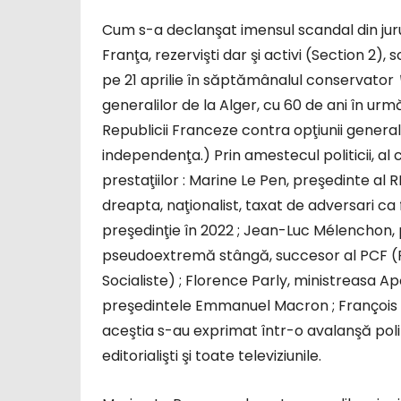
Cum s-a declanşat imensul scandal din jurul s
Franţa, rezervişti dar şi activi (Section 2)
pe 21 aprilie în săptămânalul conservator
generalilor de la Alger, cu 60 de ani în urm
Republicii Franceze contra opţiunii general
independenţa.) Prin amestecul politicii, al c
prestaţiilor : Marine Le Pen, preşedinte al
dreapta, naţionalist, taxat de adversari c
preşedinţie în 2022 ; Jean-Luc Mélenchon, 
pseudoextremă stângă, succesor al PCF (Pa
Socialiste) ; Florence Parly, ministreasa Apă
preşedintele Emmanuel Macron ; François L
aceştia s-au exprimat într-o avalanşă politi
editorialişti şi toate televiziunile.