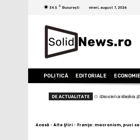
C
34.5
București
vineri, august 7, 2026
POLITICĂ
EDITORIALE
ECONOMI
De ce l-a demis Ze
DE ACTUALITATE
Acasă
Alte Ştiri
Franţa: macronism, puci sa