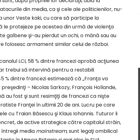
i sunt, după propriile lor declaraţii, abia la
 atacurile din media, ca şi cele ale politicienilor, nu-
a unor Veste kaki, cu care să participe la
să le protejeze pe acestea din urmă de violenţa
este galbene şi-au pierdut un ochi, o mână sau au
are folosesc armament similar celui de război.
 canalul LCI, 58 % dintre francezi aprobă acţiunea
ar trebui să intervină pentru a restabili
45 % dintre francezi estimează că „Franţa va
ei preşedinţi – Nicolas Sarkozy, François Hollande,
au fost şi sunt resimţiţi de francezi ca nişte
tiste Franţei în ultimii 20 de ani. Lucru pe care
le cu Traian Băsescu şi Klaus Iohannis. Tuturor li
ncret, de active strategice către capitalul străin,
ai întregii media
mainstream
, sunt legaţi ombilical
rtante în Marea Britanie şi mai ales în SUA.