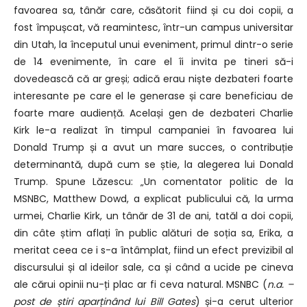
favoarea sa, tânăr care, căsătorit fiind și cu doi copii, a
fost împușcat, vă reamintesc, într-un campus universitar
din Utah, la începutul unui eveniment, primul dintr-o serie
de 14 evenimente, în care el îi invita pe tineri să-i
dovedească că ar greși; adică erau niște dezbateri foarte
interesante pe care el le generase și care beneficiau de
foarte mare audiență. Același gen de dezbateri Charlie
Kirk le-a realizat în timpul campaniei în favoarea lui
Donald Trump și a avut un mare succes, o contribuție
determinantă, după cum se știe, la alegerea lui Donald
Trump. Spune Lăzescu: „Un comentator politic de la
MSNBC, Matthew Dowd, a explicat publicului că, la urma
urmei, Charlie Kirk, un tânăr de 31 de ani, tatăl a doi copii,
din câte știm aflați în public alături de soția sa, Erika, a
meritat ceea ce i s-a întâmplat, fiind un efect previzibil al
discursului și al ideilor sale, ca și când a ucide pe cineva
ale cărui opinii nu-ți plac ar fi ceva natural. MSNBC (
n.a. –
post de știri aparținând lui Bill Gates
) și-a cerut ulterior