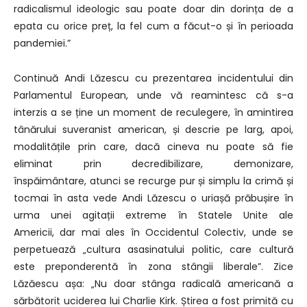
radicalismul ideologic sau poate doar din dorința de a
epata cu orice preț, la fel cum a făcut-o și în perioada
pandemiei.”
Continuă Andi Lăzescu cu prezentarea incidentului din
Parlamentul European, unde vă reamintesc că s-a
interzis a se ține un moment de reculegere, în amintirea
tânărului suveranist american, și descrie pe larg, apoi,
modalitățile prin care, dacă cineva nu poate să fie
eliminat prin decredibilizare, demonizare,
înspăimântare, atunci se recurge pur și simplu la crimă și
tocmai în asta vede Andi Lăzescu o uriașă prăbușire în
urma unei agitații extreme în Statele Unite ale
Americii, dar mai ales în Occidentul Colectiv, unde se
perpetuează „cultura asasinatului politic, care cultură
este preponderentă în zona stângii liberale”. Zice
Lăzăescu așa: „Nu doar stânga radicală americană a
sărbătorit uciderea lui Charlie Kirk. Știrea a fost primită cu