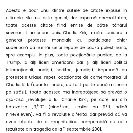
Acesta e doar unul dintre sutele de citate expuse în
ultimele zile, nu este genial, dar exprimă normalitatea,
toate aceste citate fiind emise de către tânărul
suveranist american ucis, Charlie Kirk, a cărui ucidere a
generat proteste mondiale cu participare chiar
superioară ca număr celor legate de cauza palestiniană,
spre exemplu. În plus, toate poziționările publice, de la
Trump, la alți lideri americani, dar și alți lideri politici
internaționali, analiști, scriitori, jurnaliști, împreună cu
protestele uriașe, repet, ocazionate de comemorarea lui
Charlie Kirk (doar la Londra, au fost peste două milioane
pe străzi), toate acestea mă îndreptățesc să prevăd o
așa-zisă „revoluție a lui Charlie Kirk”, pe care eu am
botezat-o „9/10” (nine/ten, similar cu 9/11, adică
nine/eleven). Va fi o revoluție diferită, dar prevăd că va
avea efecte de o magnitudine comparabilă cu cele
rezultate din tragedia de la 11 septembrie 2001.