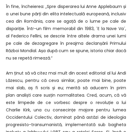
În fine, încheierea: „Spre disperarea lui Anne Applebaum și
a unei bune părți din elita intelectuală europeană, inclusiv
cea din România, care se agață de o lume pe cale de
dispariție. Într-un film memorabil din 1983, ´E la Nave Va´,
al Federico Fellini, se descrie între altele drama unei lumi
pe cale de dezagregare în preajma declanșării Primului
Război Mondial. Așa după cum se spune, istoria chiar dacă
nu se repetă rimează.”
Am ținut să vă citez mai mult din acest editorial al lui Andi
Lăzescu, pentru că ceva similar, poate mai bine, poate
mai slab, aș fi scris și eu; merită să aducem în prim
plan analiști care susțin normalitatea. Cred, acum, că vă
este limpede de ce vorbesc despre o revoluție a lui
Charlie Kirk, una cu consecințe majore pentru lumea
Occidentului Colectiv, dominat până astăzi de ideologia
progresisto-transumanistă, implementată sub bagheta