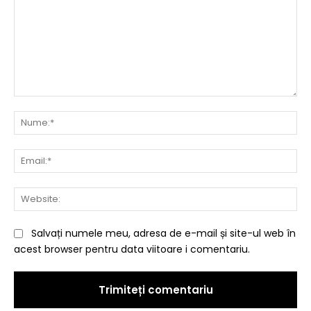
Comentariu:
Nu
Ema
Web
Salvați numele meu, adresa de e-mail și site-ul web în
acest browser pentru data viitoare i comentariu.