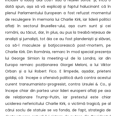
inclusiv a lobby-ului LGBT sau a rețelei Soros. Și, încă o
dată spun, așa să vă explicați și faptul halucinant că în
plenul Parlamentului European a fost refuzat momentul
de reculegere în memoria lui Charlie Kirk, iar liderii politici
aflați în sectorul Bruxelles-ului, așa cum sunt și cei
români, au tăcut, dar, în plus, au pus la treabă rețeaua de
analiști și jurnaliști, tot ăia ce au fost plandeniști și slăvari,
ca să-l maculeze și batjocorească post-mortem, pe
Charlie Kirk. Din România, remarc în mod special prezența
lui George Simion la meeting-ul de la Londra, iar din
Europa remarc poziționarea Giorgei Meloni, a lui Viktor
Orban și a lui Robert Fico. E limpede, așadar, prieteni
goldiși, că începe o ofensivă politică dură contra acestui
curent transumanisto-progresist, contra Ursulei & Co., și
începe chiar din partea unor lideri europeni aflați pe axa
de relaționare Trump-Putin, iar pretextul este chiar
uciderea nefericitului Charlie Kirk, o victimă tragică, pe al
cărui soclu de statuie se va fonda, de fapt, strategia de