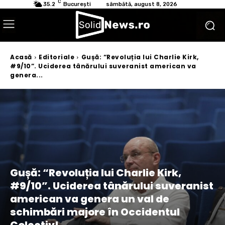
C
35.2
București
sâmbătă, august 8, 2026
Acasă
Editoriale
Gușă: “Revoluția lui Charlie Kirk,
#9/10”. Uciderea tânărului suveranist american va
genera...
Gușă: “Revoluția lui Charlie Kirk,
#9/10”. Uciderea tânărului suveranist
american va genera un val de
schimbări majore în Occidentul