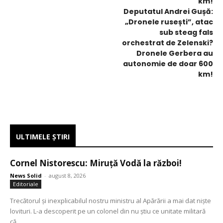
Deputatul Andrei Gușă:
„Dronele rusești”, atac
sub steag fals
orchestrat de Zelenski?
Dronele Gerbera au
autonomie de doar 600
km!
ULTIMELE ŞTIRI
Cornel Nistorescu: Miruță Vodă la război!
News Solid
-
august 8, 2026
Editoriale
Trecătorul și inexplicabilul nostru ministru al Apărării a mai dat niște
lovituri. L-a descoperit pe un colonel din nu știu ce unitate militară
că...