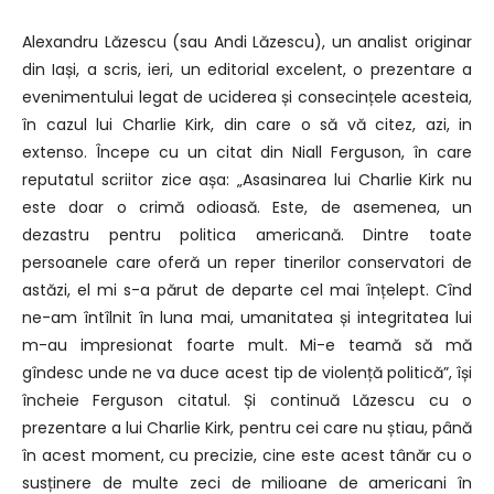
Alexandru Lăzescu (sau Andi Lăzescu), un analist originar
din Iași, a scris, ieri, un editorial excelent, o prezentare a
evenimentului legat de uciderea și consecințele acesteia,
în cazul lui Charlie Kirk, din care o să vă citez, azi, in
extenso. Începe cu un citat din Niall Ferguson, în care
reputatul scriitor zice așa: „Asasinarea lui Charlie Kirk nu
este doar o crimă odioasă. Este, de asemenea, un
dezastru pentru politica americană. Dintre toate
persoanele care oferă un reper tinerilor conservatori de
astăzi, el mi s-a părut de departe cel mai înțelept. Cînd
ne-am întîlnit în luna mai, umanitatea și integritatea lui
m-au impresionat foarte mult. Mi-e teamă să mă
gîndesc unde ne va duce acest tip de violență politică”, își
încheie Ferguson citatul. Și continuă Lăzescu cu o
prezentare a lui Charlie Kirk, pentru cei care nu știau, până
în acest moment, cu precizie, cine este acest tânăr cu o
susținere de multe zeci de milioane de americani în