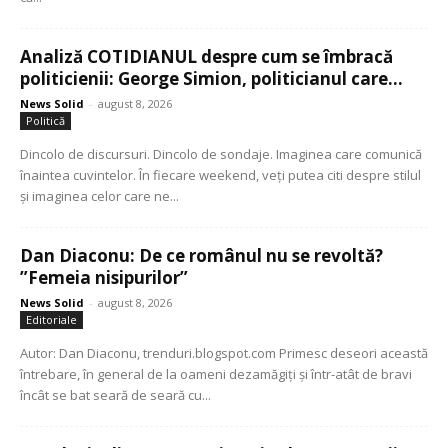
Analiză COTIDIANUL despre cum se îmbracă
politicienii: George Simion, politicianul care...
News Solid
-
august 8, 2026
Politică
Dincolo de discursuri. Dincolo de sondaje. Imaginea care comunică
înaintea cuvintelor. În fiecare weekend, veți putea citi despre stilul
și imaginea celor care ne...
Dan Diaconu: De ce românul nu se revoltă?
”Femeia nisipurilor”
News Solid
-
august 8, 2026
Editoriale
Autor: Dan Diaconu, trenduri.blogspot.com Primesc deseori această
întrebare, în general de la oameni dezamăgiți și într-atât de bravi
încât se bat seară de seară cu...