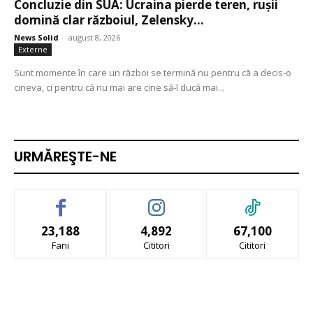
Concluzie din SUA: Ucraina pierde teren, rușii
domină clar războiul, Zelensky...
News Solid
-
august 8, 2026
Externe
Sunt momente în care un război se termină nu pentru că a decis-o
cineva, ci pentru că nu mai are cine să-l ducă mai...
URMĂREŞTE-NE
23,188
4,892
67,100
Fani
Cititori
Cititori