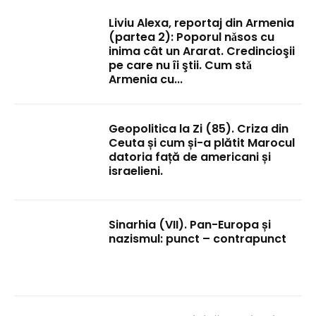
Liviu Alexa, reportaj din Armenia
(partea 2): Poporul nǎsos cu
inima cât un Ararat. Credincioşii
pe care nu îi ştii. Cum stǎ
Armenia cu...
Geopolitica la Zi (85). Criza din
Ceuta și cum și-a plătit Marocul
datoria față de americani și
israelieni.
Sinarhia (VII). Pan-Europa și
nazismul: punct – contrapunct