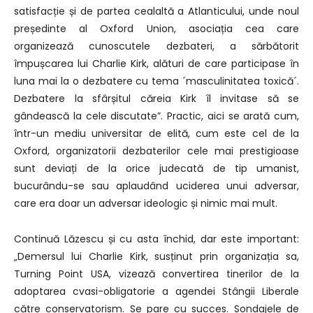
satisfacție și de partea cealaltă a Atlanticului, unde noul
președinte al Oxford Union, asociația cea care
organizează cunoscutele dezbateri, a sărbătorit
împușcarea lui Charlie Kirk, alături de care participase în
luna mai la o dezbatere cu tema ´masculinitatea toxică´.
Dezbatere la sfârșitul căreia Kirk îl invitase să se
gândească la cele discutate”. Practic, aici se arată cum,
într-un mediu universitar de elită, cum este cel de la
Oxford, organizatorii dezbaterilor cele mai prestigioase
sunt deviați de la orice judecată de tip umanist,
bucurându-se sau aplaudând uciderea unui adversar,
care era doar un adversar ideologic și nimic mai mult.
Continuă Lăzescu și cu asta închid, dar este important:
„Demersul lui Charlie Kirk, susținut prin organizația sa,
Turning Point USA, vizează convertirea tinerilor de la
adoptarea cvasi-obligatorie a agendei Stângii Liberale
către conservatorism. Se pare cu succes. Sondajele de