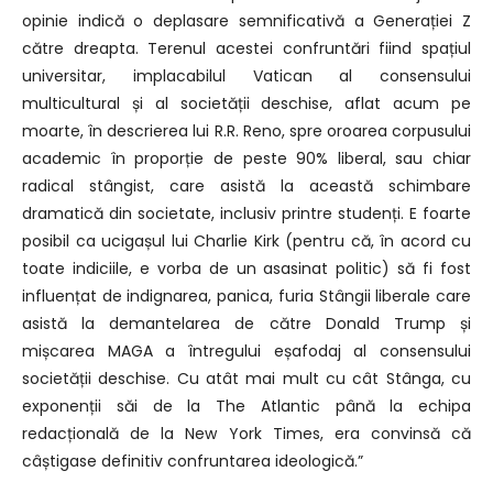
opinie indică o deplasare semnificativă a Generației Z
către dreapta. Terenul acestei confruntări fiind spațiul
universitar, implacabilul Vatican al consensului
multicultural și al societății deschise, aflat acum pe
moarte, în descrierea lui R.R. Reno, spre oroarea corpusului
academic în proporție de peste 90% liberal, sau chiar
radical stângist, care asistă la această schimbare
dramatică din societate, inclusiv printre studenți. E foarte
posibil ca ucigașul lui Charlie Kirk (pentru că, în acord cu
toate indiciile, e vorba de un asasinat politic) să fi fost
influențat de indignarea, panica, furia Stângii liberale care
asistă la demantelarea de către Donald Trump și
mișcarea MAGA a întregului eșafodaj al consensului
societății deschise. Cu atât mai mult cu cât Stânga, cu
exponenții săi de la The Atlantic până la echipa
redacțională de la New York Times, era convinsă că
câștigase definitiv confruntarea ideologică.”