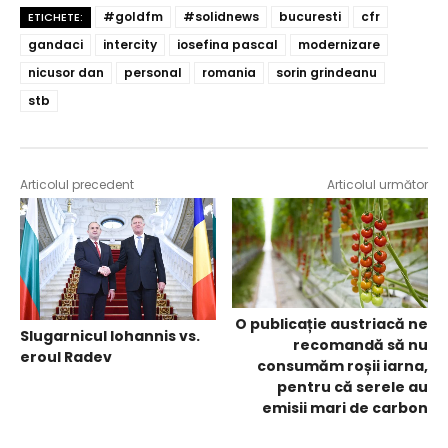
#goldfm
#solidnews
bucuresti
cfr
ETICHETE:
gandaci
intercity
iosefina pascal
modernizare
nicusor dan
personal
romania
sorin grindeanu
stb
Articolul precedent
Articolul următor
O publicație austriacă ne
Slugarnicul Iohannis vs.
recomandă să nu
eroul Radev
consumăm roșii iarna,
pentru că serele au
emisii mari de carbon