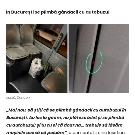
În București se plimbă gândacii cu autobuzul
sursă: Cancan
„Mai nou, să știți că se plimbă gândacii cu autobuzul în
București. Au loc la geam, nu plătesc bilet și se plimbă
cu autobuzul; și tu cu ei că doar na… trebuie să lăsăm
mașinile acasă că poluăm”
, a comentat ironic Iosefina