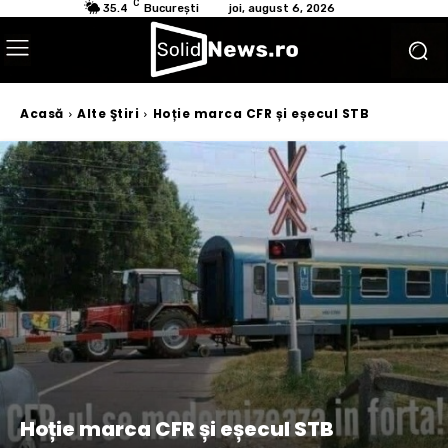
C
35.4
București
joi, august 6, 2026
Acasă
Alte Ştiri
Hoție marca CFR și eșecul STB
Hoție marca CFR și eșecul STB