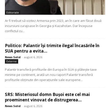
Editoriale
Ar fi trebuit să vizitez Armenia prin 2023, an în care am făcut două
incursiuni curajoase în Georgia și Kazahstan. Dar începuse
conflictul cu...
Politico: Palantir își trimite ilegal încasările în
SUA pentru a evita...
News Solid
-
august 6, 2026
Externe
Palantir transferă profiturile din Europa în SUA și plătește taxe
minime pe continent, arată un nou raport Palantir transferă
profiturile obținute din operațiunile sale europene...
SRS: Misteriosul domn Bușoi este cel mai
proeminent vinovat de distrugerea...
News Solid
-
august 6, 2026