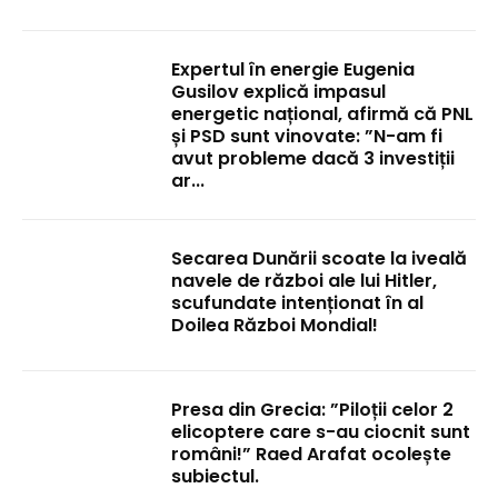
Expertul în energie Eugenia
Gusilov explică impasul
energetic național, afirmă că PNL
și PSD sunt vinovate: ”N-am fi
avut probleme dacă 3 investiții
ar...
Secarea Dunării scoate la iveală
navele de război ale lui Hitler,
scufundate intenționat în al
Doilea Război Mondial!
Presa din Grecia: ”Piloții celor 2
elicoptere care s-au ciocnit sunt
români!” Raed Arafat ocolește
subiectul.