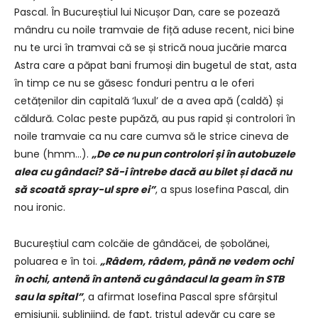
Pascal. În Bucureștiul lui Nicușor Dan, care se pozează
mândru cu noile tramvaie de fiță aduse recent, nici bine
nu te urci în tramvai că se și strică noua jucărie marca
Astra care a păpat bani frumoși din bugetul de stat, asta
în timp ce nu se găsesc fonduri pentru a le oferi
cetățenilor din capitală ‘luxul’ de a avea apă (caldă) și
căldură. Colac peste pupăză, au pus rapid și controlori în
noile tramvaie ca nu care cumva să le strice cineva de
bune (hmm…).
„De ce nu pun controlori și în autobuzele
alea cu gândaci? Să-i întrebe dacă au bilet și dacă nu
să scoată spray-ul spre ei”
, a spus Iosefina Pascal, din
nou ironic.
Bucureștiul cam colcăie de gândăcei, de șobolănei,
poluarea e în toi.
„Râdem, râdem, până ne vedem ochi
în ochi, antenă în antenă cu gândacul la geam în STB
sau la spital”
, a afirmat Iosefina Pascal spre sfârșitul
emisiunii, subliniind, de fapt, tristul adevăr cu care se