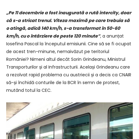
„Pe 11 decembrie a fost inaugurată o rută intercity, doar
că s-a stricat trenul. Viteza maximă pe care trebuia să
o atingă, adică 140 km/h, s-a transformat în 50-60
km/h, cu o întârziere de peste 120 minute”
, a anunțat
Iosefina Pascal la începutul emisiunii. Cine să se fi ocupat
de acest tren-minune, nemaivăzut pe teritoriul
României? Nimeni altul decât Sorin Grindeanu, Ministrul
Transporturilor și al Infrastructurii. Același Grindeanu care
a rezolvat rapid problema cu austriecii și a decis ca CNAIR
să-și închidă conturile de la BCR în semn de protest,
mutând totul la CEC.