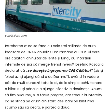
sursă: ziare.com
Întrebarea e: ce se face cu cele trei miliarde de euro
încasate de CNAIR anual? Cum rămâne cu CFR-ul care
are călătorii chinuitor de lente și lungi, cu întârzieri
infernale de zici că merge trenul invers? Iosefina Pascal a
declarat că
„se dorește îngroparea CFR Călători”
(zis și
‘pleci azi și ajungi când o da Domnu”), având în vedere
cât de mult durează totul la ei, de la simpla achiziționare
a biletului și până la a ajunge efectiv la destinație. Acum,
să fim bucuroși, s-a făcut progres, am trecut la intercity…
că se strică pe drum din start, deși bani pe bilet mai
scump știu să ceară, e partea a doua.