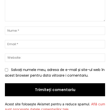
Comentariu:
Nu
Ema
Web
Salvați numele meu, adresa de e-mail și site-ul web în
acest browser pentru data viitoare i comentariu.
Acest site folosește Akismet pentru a reduce spamul.
Află cum
sunt procesate datele comentariilor tale
.