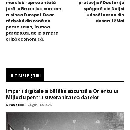
mai slab reprezentată
protecție? Doctorița
țară la Bruxelles, suntem
șpăgară din Dolj și
rușinea Europei. Doar
judecătoarea din
războiul din zonă ne
dosarul 2Mai
poate salva, în mod
paradoxal, de la o mare
criză economică.
ULTIMELE ŞTIRI
Imperii digitale și bătălia ascunsă a Orientului
Mijlociu pentru suveranitatea datelor
News Solid
-
august 10, 2026