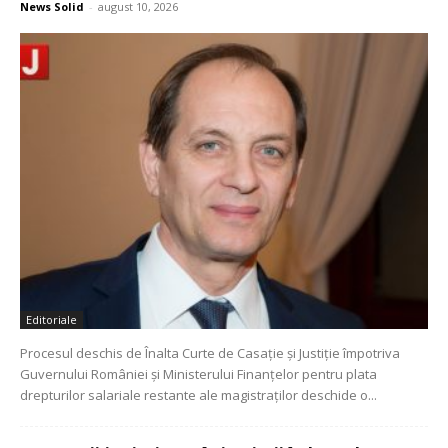
News Solid
-
august 10, 2026
Editoriale
Procesul deschis de Înalta Curte de Casație și Justiție împotriva
Guvernului României și Ministerului Finanțelor pentru plata
drepturilor salariale restante ale magistraților deschide o...