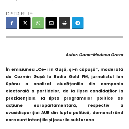
DISTRIBUIE:
Autor: Oana-Medeea Groza
În emisiunea „Ce-i în Gușă, și-n căpușă”, moderată
de Cozmin Gușă la Radio Gold FM, jurnalistul Ion
Spânu a analizat ciudățeniile din campania
electorală a partidelor, de la lipsa candidaților la
prezidențiale, la lipsa programelor politice de
acțiune europarlamentară, respectiv a
cvasidispariției AUR din lupta politică, demonstrând
care sunt intențiile și jocurile subterane.