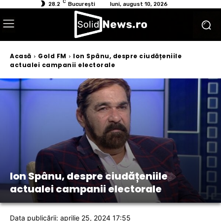
C
28.2
București
luni, august 10, 2026
Acasă
Gold FM
Ion Spânu, despre ciudățeniile
actualei campanii electorale
Ion Spânu, despre ciudățeniile
actualei campanii electorale
Data publicării: aprilie 25, 2024 17:55