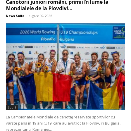
Canotorii juniori români, primii în lume la
Mondialele de la Plovdiv!...
News Solid
-
august 10, 2026
Sport
La Campionatele Mondiale de canotaj rezervate sportivilor cu
vârste până în 19 ani (U19) care au avut loc la Plovdiv, în Bulgaria,
reprezentanții României...