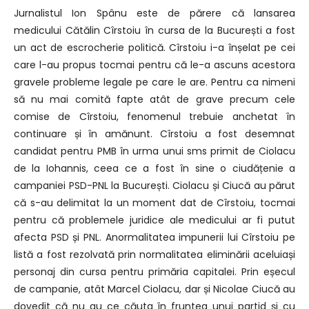
Jurnalistul Ion Spânu este de părere că lansarea
medicului Cătălin Cîrstoiu în cursa de la București a fost
un act de escrocherie politică. Cîrstoiu i-a înșelat pe cei
care l-au propus tocmai pentru că le-a ascuns acestora
gravele probleme legale pe care le are. Pentru ca nimeni
să nu mai comită fapte atât de grave precum cele
comise de Cîrstoiu, fenomenul trebuie anchetat în
continuare și în amănunt. Cîrstoiu a fost desemnat
candidat pentru PMB în urma unui sms primit de Ciolacu
de la Iohannis, ceea ce a fost în sine o ciudățenie a
campaniei PSD-PNL la București. Ciolacu și Ciucă au părut
că s-au delimitat la un moment dat de Cîrstoiu, tocmai
pentru că problemele juridice ale medicului ar fi putut
afecta PSD și PNL. Anormalitatea impunerii lui Cîrstoiu pe
listă a fost rezolvată prin normalitatea eliminării aceluiași
personaj din cursa pentru primăria capitalei. Prin eșecul
de campanie, atât Marcel Ciolacu, dar și Nicolae Ciucă au
dovedit că nu au ce căuta în fruntea unui partid și cu