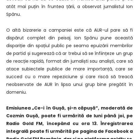
atât mai puțin în fruntea țării, a observat jurnalistul Ion
Spânu.
O altă bizarerie a campaniei este că AUR-ul pare să fi
dispărut complet din peisaj. Ion Spânu pune această
dispariție din spațiul public pe seama epuizării membrilor
de partid și sugerează că ar trebui să se înființeze un grup
de reacție rapidă, format din jurnaliști sau analiști, care să
atace subiectele publice de mare importanță, care se
succed cu o mare repeziciune și care riscă să treacă
neobservate de AUR în lipsa unui grup bine pregătit în
domeniu.
Emisiunea „Ce-i în Gușă, și-n căpușă”, moderată de
Cozmin Gușă, poate fi urmărită de luni până joi, pe
Radio Gold FM, începând cu ora 13. Înregistrarea
integrală poate fi urmărită pe pagina de Facebook a