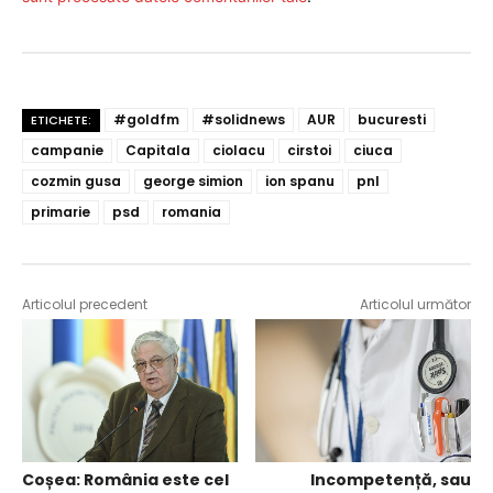
#goldfm
#solidnews
AUR
bucuresti
ETICHETE:
campanie
Capitala
ciolacu
cirstoi
ciuca
cozmin gusa
george simion
ion spanu
pnl
primarie
psd
romania
Articolul precedent
Articolul următor
Coșea: România este cel
Incompetență, sau