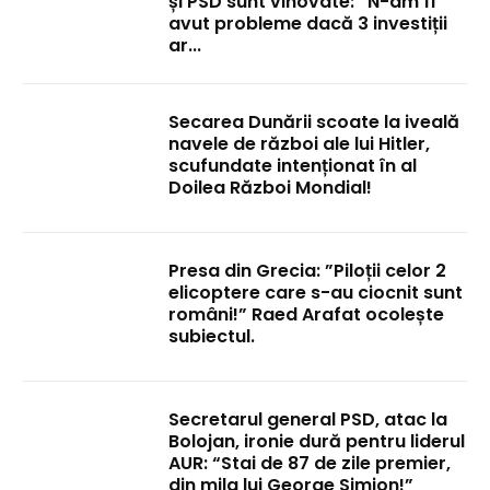
și PSD sunt vinovate: ”N-am fi
avut probleme dacă 3 investiții
ar...
Secarea Dunării scoate la iveală
navele de război ale lui Hitler,
scufundate intenționat în al
Doilea Război Mondial!
Presa din Grecia: ”Piloții celor 2
elicoptere care s-au ciocnit sunt
români!” Raed Arafat ocolește
subiectul.
Secretarul general PSD, atac la
Bolojan, ironie dură pentru liderul
AUR: “Stai de 87 de zile premier,
din mila lui George Simion!”