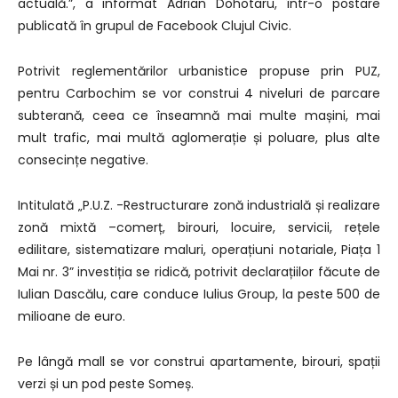
actuală.”, a informat Adrian Dohotaru, într-o postare
publicată în grupul de Facebook Clujul Civic.
Potrivit reglementărilor urbanistice propuse prin PUZ,
pentru Carbochim se vor construi 4 niveluri de parcare
subterană, ceea ce înseamnă mai multe mașini, mai
mult trafic, mai multă aglomerație și poluare, plus alte
consecințe negative.
Intitulată „P.U.Z. -Restructurare zonă industrială și realizare
zonă mixtă –comerț, birouri, locuire, servicii, rețele
edilitare, sistematizare maluri, operațiuni notariale, Piața 1
Mai nr. 3” investiția se ridică, potrivit declarațiilor făcute de
Iulian Dascălu, care conduce Iulius Group, la peste 500 de
milioane de euro.
Pe lângă mall se vor construi apartamente, birouri, spații
verzi și un pod peste Someș.