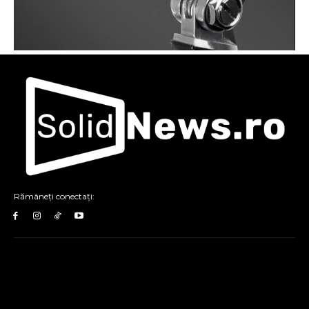
Rămâneți conectați: