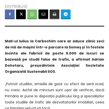
DISTRIBUIE:
Mall-ul Iulius la Carbochim care ar aduce zilnic zeci
de mii de mașini într-o parcare la Someș și în fostele
incinte ale fabricii de peste 5.000 de locuri se
bazează pe studii false de trafic, a afirmat Adrian
Dohotaru, președintele Asociației Societate
Organizată Sustenabil SOS.
„Potrivit studiilor, emisiile de gaze cu efect de seră scad,
nu cresc. Astfel de minciuni sunt ușor de verificat, dacă
Primăria ar pune la dispoziția publicului larg și specialiștlor
toate studiile de trafic ale dezvoltatorilor imobiliari, ceea
ce Primăria refuză să facă.