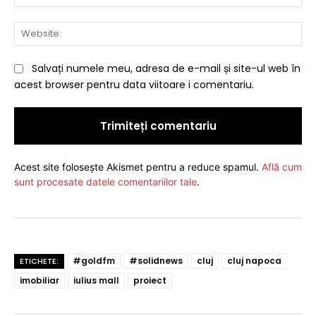
Web
Salvați numele meu, adresa de e-mail și site-ul web în
acest browser pentru data viitoare i comentariu.
Acest site folosește Akismet pentru a reduce spamul.
Află cum
sunt procesate datele comentariilor tale
.
#goldfm
#solidnews
cluj
cluj napoca
ETICHETE:
imobiliar
iulius mall
proiect