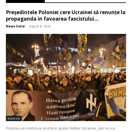
Președintele Poloniei cere Ucrainei să renunțe la
propaganda in favoarea fascistului...
News Solid
-
august 8, 2026
Externe
Polonia va continua să ofere ajutor militar Ucrainei, dar nu va