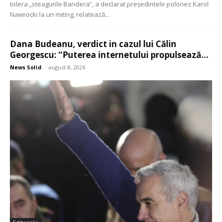
tolera „steagurile Bandera”, a declarat președintele polonez Karol
Nawrocki la un miting, relatează...
Dana Budeanu, verdict in cazul lui Călin
Georgescu: “Puterea internetului propulsează...
News Solid
-
august 8, 2026