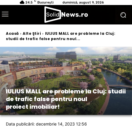
C
24.5
București
duminică, august 9, 2026
Acasă
Alte Ştiri
IULIUS MALL are probleme la Cluj:
studii de trafic false pentru noul...
IULIUS MALL are probleme la Cluj: studii
de trafic false pentru noul
proiect imobiliar!
Data publicării: decembrie 14, 2023 12:56