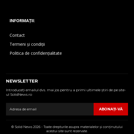
INFORMAȚII:
Contact
Termeni și condiții
Politica de confidențialitate
NEWSLETTER
Introduceţi emailul dvs. mai jos pentru a primi ultimele ştiri de pe site-
ul SolidNews.ro
ABONAŢI-VĂ
© Solid News 2026 - Toate drepturile asupra materialelor şi conţinutului
acestui site sunt rezervate.