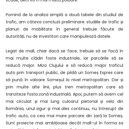
Pornind de la analiza simplă a două tabele din studiul de
trafic, am câteva concluzii preliminare: studiile de trafic și
planuri de mobilitate în general trebuie făcute de
autorități, nu de investitori care manipulează datele.
Legat de mall, chiar dacă se face, trebuie să se facă în
mai multe clădiri foste industriale, iar parcările să se
reducă major. Miza Clujului e să reducă major traficul
auto prin transport public, de pildă un Someș Expres care
să pună în valoare Someșul la nivel metropolitan. Dar și
prin multe alte linii, plus tren metropolitan care să
tranziteze fosta zonă industrială. Apoi, putem să avem cel
mai circulat și mai lung culoarul pietonal și velo din
România, unul sigur și mai ales continuu, nu întrerupt de
trafic auto, ca cea mai mare parcare din țară la Someș.
Sunt proiecte mai ambițioase decât mall-ul în forma sa