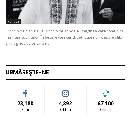
Politică
Dincolo de discursuri. Dincolo de sondaje. Imaginea care comunică
înaintea cuvintelor. În fiecare weekend, veți putea citi despre stilul
și imaginea celor care ne...
URMĂREŞTE-NE
23,188
4,892
67,100
Fani
Cititori
Cititori