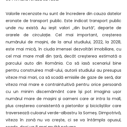
Valorile recenzate nu sunt de încredere din cauza datelor
eronate de transport public. Este indicat transport public
unde nu există. Au ieșit valori „din burtă”, departe de
orarele de circulație. Cel mai important, creșterea
numărului de mașini, de la anul studiului, 2022, la 2028,
este mai mică, în ciuda imensei dezvoltări imobiliare, cu
cel mai mare mall din țară, decât creșterea estimată a
parcului auto din România. Ca să iasă scenariul bine
pentru construirea mall-ului, autorii studiului au presupus
viteze mai mari, ca să scadă emisiile de gaze de seră, dar
viteza mai mare e contraintuitivă pentru orice persoană
cu un minim discernământ care își pot imagina ușor
numărul mare de mașini și oameni care ar intra la mall,
plus creșterea consistentă a pietonilor și bicicliștilor care
traversează culoarul verde-albastru la Someș. Dimpotrivă,
viteza în zonă nu va crește, ci se va întâmpla opusul,
scade, deci va fi mai multă poluare.