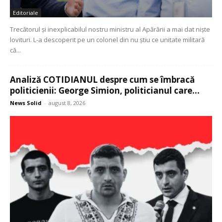
Editoriale
Trecătorul și inexplicabilul nostru ministru al Apărării a mai dat niște
lovituri. L-a descoperit pe un colonel din nu știu ce unitate militară
că...
Analiză COTIDIANUL despre cum se îmbracă
politicienii: George Simion, politicianul care...
News Solid
-
august 8, 2026