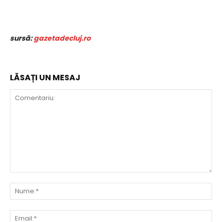
sursă:
gazetadecluj.ro
LĂSAȚI UN MESAJ
Comentariu:
Nu
Ema