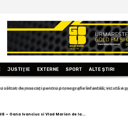
E
JUSTIŢIE
EXTERNE
SPORT
ALTE ŞTIRI
săltat de mascați pentru pornografie infantilă, vizată e prop
 viața personală
E – Oana Ivanciuc si Vlad Marian de la...