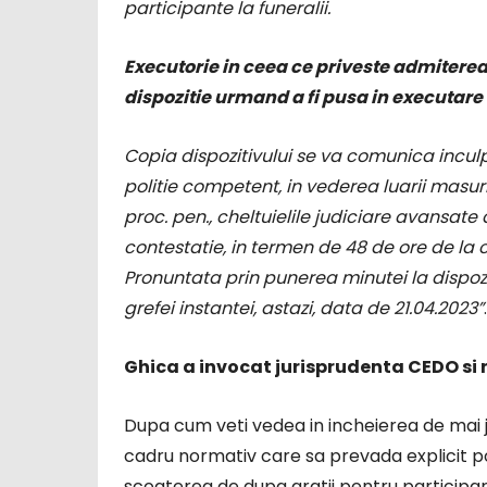
participante la funeralii.
Executorie in ceea ce priveste admiterea 
dispozitie urmand a fi pusa in executare
Copia dispozitivului se va comunica inculpa
politie competent, in vederea luarii masuril
proc. pen., cheltuielile judiciare avansat
contestatie, in termen de 48 de ore de la 
Pronuntata prin punerea minutei la dispozit
grefei instantei, astazi, data de 21.04.2023”
.
Ghica a invocat jurisprudenta CEDO si
Dupa cum veti vedea in incheierea de mai j
cadru normativ care sa prevada explicit posi
scoaterea de dupa gratii pentru participar