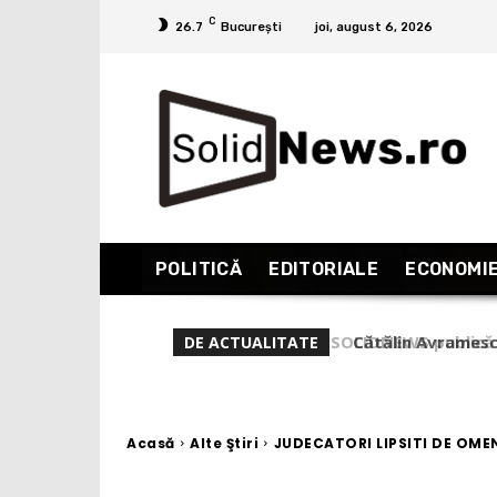
C
26.7
București
joi, august 6, 2026
POLITICĂ
EDITORIALE
ECONOMI
Cătălin Avramescu 
DE ACTUALITATE
sunt perverși și-n
Acasă
Alte Ştiri
JUDECATORI LIPSITI DE OMENI