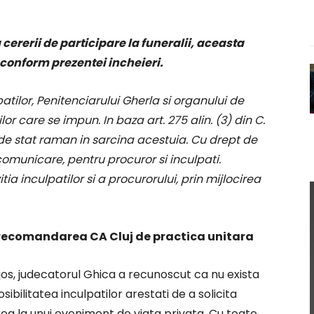
cererii de participare la funeralii, aceasta
 conform prezentei incheieri.
tilor, Penitenciarului Gherla si organului de
or care se impun. In baza art. 275 alin. (3) din C.
e de stat raman in sarcina acestuia. Cu drept de
comunicare, pentru procuror si inculpati.
ia inculpatilor si a procurorului, prin mijlocirea
 recomandarea CA Cluj de practica unitara
os, judecatorul Ghica a recunoscut ca nu exista
bilitatea inculpatilor arestati de a solicita
ea la unui eveniment de viata privata. Cu toate