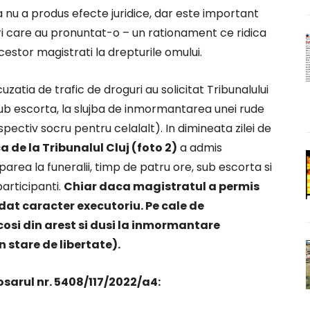
 nu a produs efecte juridice, dar este important
ri care au pronuntat-o – un rationament ce ridica
cestor magistrati la drepturile omului.
cuzatia de trafic de droguri au solicitat Tribunalului
 sub escorta, la slujba de inmormantarea unei rude
spectiv socru pentru celalalt). In dimineata zilei de
 de la Tribunalul Cluj (foto 2)
a admis
parea la funeralii, timp de patru ore, sub escorta si
participanti.
Chiar daca magistratul a permis
 dat caracter executoriu. Pe cale de
cosi din arest si dusi la inmormantare
n stare de libertate).
osarul nr. 5408/117/2022/a4: