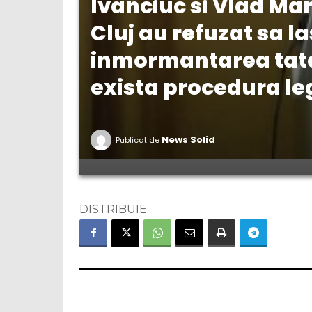
Ivanciuc si Vlad Mar
Cluj au refuzat sa la
inmormantarea tatal
exista procedura le
News Solid
Publicat de
DISTRIBUIE: