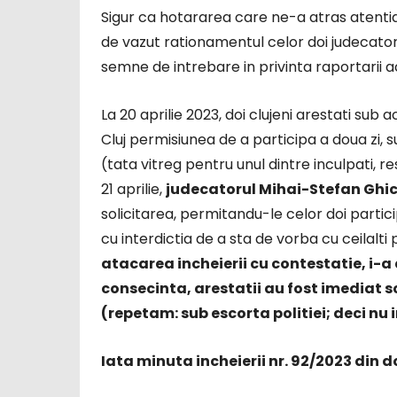
Sigur ca hotararea care ne-a atras atentia
de vazut rationamentul celor doi judecato
semne de intrebare in privinta raportarii a
La 20 aprilie 2023, doi clujeni arestati sub a
Cluj permisiunea de a participa a doua zi,
(tata vitreg pentru unul dintre inculpati, re
21 aprilie,
judecatorul Mihai-Stefan Ghica
solicitarea, permitandu-le celor doi partici
cu interdictia de a sta de vorba cu ceilalti 
atacarea incheierii cu contestatie, i-a
consecinta, arestatii au fost imediat s
(repetam: sub escorta politiei; deci nu i
Iata minuta incheierii nr. 92/2023 din d