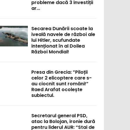
probleme dacă 3 investiții
ar...
Secarea Dunării scoate la
iveală navele de război ale
lui Hitler, scufundate
intenționat în al Doilea
Război Mondial!
Presa din Grecia: ”Piloții
celor 2 elicoptere care s-
au ciocnit sunt români!”
Raed Arafat ocolește
subiectul.
Secretarul general PSD,
atac la Bolojan, ironie dură
pentru liderul AUR: “Stai de