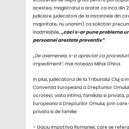
acestea, magistratul a aratat ca inca din 20
judiciare, judecatorii de la instantele din ci
majoritate, nu unanim) ca solicitari precu
inadmisibile,
„caci s-ar pune problema unei
persoanei arestate preventiv”
.
„
De asemenea, s-a apreciat ca procedurile
impediment”
, mai noteaza Mihai Ghica.
In plus, judecatorul de la Tribunalul Cluj a 
Conventia Europeana a Drepturilor Omului 
ocrotesc viata intima, familiala si privata
Europeana a Drepturilor Omului, prin care 
privata si de familie:
– Gaciu impotriva Romaniei, care se refera l