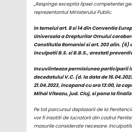
„
Respinge exceptia lipsei competentei gen
reprezentantul Ministerului Public.
In temeiul art. 8 si 14 din Conventia Euro
Universala a Drepturilor Omului coroborat cu 
Constitutia Romaniei si art. 203 alin. (6)
inculpatii B.S. si B.B.S., arestati prevent
Incuviinteaza permisiunea participarii inc
decedatului V.C. (d. la data de 16.04.202
21.04.2023, incepand cu ora 13:00, la c
Mihai Viteazu, jud. Cluj, si pana la finali
Pe tot parcursul deplasarii de la Penitenci
vor fi insotiti de lucratorii din cadrul Penit
masurile considerate necesare. Inculpatilo