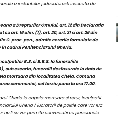
erale a instantelor judecatoresti invocata de
peana a Drepturilor Omului, art. 12 din Declaratia
art. 16 alin. (1), art. 20, art. 21 si art. 26 din
 din C. proc. pen., admite cererile formulate de
iv in cadrul Penitenciarului Gherla.
ulpatilor B.S. si B.B.S. la funeraliile
3), sub escorta, funeralii desfasurate la data de
apela mortuara din localitatea Cheia, Comuna
zarea ceremoniei, cel tarziu pana la ora 17.00.
arul Gherla la capela mortuara si retur, inculpatii
enciarului Gherla / lucratorii de politie care vor lua
r nu li se vor permite conversatii cu persoanele