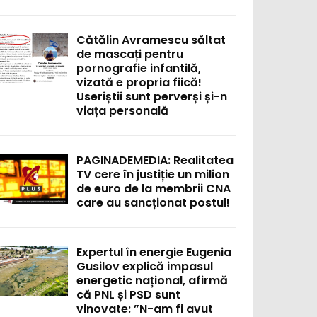
Cătălin Avramescu săltat
de mascați pentru
pornografie infantilă,
vizată e propria fiică!
Useriștii sunt perverși și-n
viața personală
PAGINADEMEDIA: Realitatea
TV cere în justiție un milion
de euro de la membrii CNA
care au sancționat postul!
Expertul în energie Eugenia
Gusilov explică impasul
energetic național, afirmă
că PNL și PSD sunt
vinovate: ”N-am fi avut