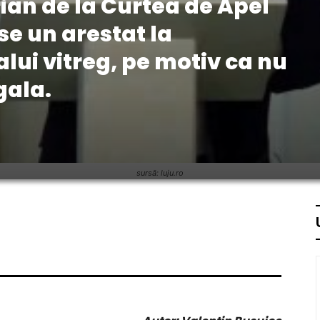
ian de la Curtea de Apel
se un arestat la
ui vitreg, pe motiv ca nu
gala.
sursă: luju.ro