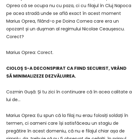
Oprea că se ocupa nu cu paza, ci cu filajul în Cluj Napoca
pe acea stradă unde se află exact în acest moment
Marius Oprea, filând-o pe Doina Cornea care era un
opozant și un dușman al regimului Nicolae Ceaușescu.
Corect?
Marius Oprea: Corect.
CIOLOȘ S-A DECONSPIRAT CA FIIND SECURIST, VRÂND
SĂ MINIMALIZEZE DEZVĂLUIREA.
Cozmin Gușă: Și tu zici în continuare că în acea calitate a
lui de…
Marius Oprea: Eu spun că la filaj nu erau folosiți soldați în
termen, ci oameni care își satisfăceau un stagiu de
pregătire în acest domeniu, că nu e filajul chiar așa de
simplu, da, trebuie să nu fi observat de ceilalți, în primul