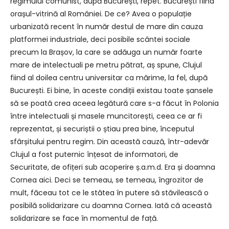
regimului comunist, după București, repet. București fiind
orașul-vitrină al României. De ce? Avea o populație
urbanizată recent în număr destul de mare din cauza
platformei industriale, deci posibile scântei sociale
precum la Brașov, la care se adăuga un număr foarte
mare de intelectuali pe metru pătrat, aș spune, Clujul
fiind al doilea centru universitar ca mărime, la fel, după
București. Ei bine, în aceste condiții existau toate șansele
să se poată crea aceea legătură care s-a făcut în Polonia
între intelectuali și masele muncitorești, ceea ce ar fi
reprezentat, și securiștii o știau prea bine, începutul
sfârșitului pentru regim. Din această cauză, într-adevăr
Clujul a fost puternic înțesat de informatori, de
Securitate, de ofițeri sub acoperire ș.a.m.d. Era și doamna
Cornea aici. Deci se temeau, se temeau, îngrozitor de
mult, făceau tot ce le stătea în putere să stăvilească o
posibilă solidarizare cu doamna Cornea. Iată că această
solidarizare se face în momentul de față.