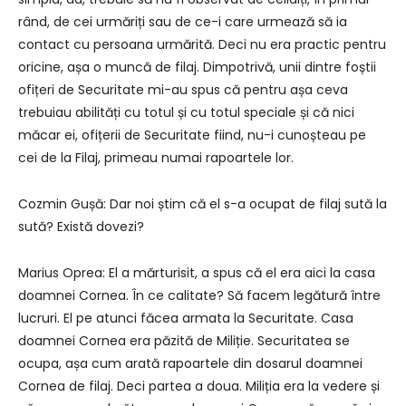
rând, de cei urmăriți sau de ce-i care urmează să ia
contact cu persoana urmărită. Deci nu era practic pentru
oricine, așa o muncă de filaj. Dimpotrivă, unii dintre foștii
ofițeri de Securitate mi-au spus că pentru așa ceva
trebuiau abilități cu totul și cu totul speciale și că nici
măcar ei, ofițerii de Securitate fiind, nu-i cunoșteau pe
cei de la Filaj, primeau numai rapoartele lor.
Cozmin Gușă: Dar noi știm că el s-a ocupat de filaj sută la
sută? Există dovezi?
Marius Oprea: El a mărturisit, a spus că el era aici la casa
doamnei Cornea. În ce calitate? Să facem legătură între
lucruri. El pe atunci făcea armata la Securitate. Casa
doamnei Cornea era păzită de Miliție. Securitatea se
ocupa, așa cum arată rapoartele din dosarul doamnei
Cornea de filaj. Deci partea a doua. Miliția era la vedere și