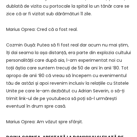
dublată de vizita cu portocale la spital la un tânăr care se
zice că ar fi vizitat sub dărâmături 11 zile.
Marius Oprea: Cred că a fost real.
Cozmin Gușă: Putea să fi fost real dar acum nu mai știm,
îți dai seama la așa distanță, era parte din explozia cultului
personalității care după aia, l-am experimentat noi cu
toții ăștia care suntem trecuți de 50 de ani în anii ʼ80. Tot
apropo de anii ʼ80 că vreau să începem cu evenimentul
tău de astăzi și apoi revenim inclusiv la relațiile cu Statele
Unite pe care le-am dezbătut cu Adrian Severin, o să-ți
trimit link-ul de pe youtubeca să poți să-l urmărești
eventual în drum spre casă.
Marius Oprea: Am văzut spre sfârșit.