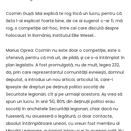
Cozmin Gușă: Mai explică te rog încă un lucru, pentru că
ăsta l-ai explicat foarte bine, de ce ai sugerat c-ar fi, mă
rog, o competiție ad-hoc, între cei care discută despre
holocaust în România, Institutul Ellie Wiesel…
Marius Oprea: Cozmin nu este doar o competiție, este o
ofensivă, pentru că mă uit, de pildă, și ce s-a întâmplat în
plan legislativ. A fost promulgată, nu de mult, legea 232,
da, prin care reprezentantul comunității evreiești, domnul
deputat, a introdus un nou articol, articolul 14, care-i
lipsește de drepturi pe deținuți politici socotiți de
Securitate legionari, cît și pe urmașii acestora. Aș vrea să
spun un lucru: în anii ʼ50, 80% din deținuții politici erau
socotiți în anchetele Securității legionari, chiar dacă nu
fuseseră, nu avuseseră o legătură, ci doar contacte,
absolut întâmplătoare uneori, cu vreun fost membru al
Mișcării Legionare, automat intrau și ei în aceeași oală. Nu