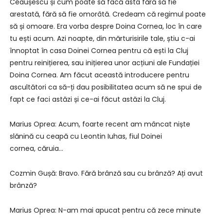
Ceaușescu și cum poate să facă asta fără să fie
arestată, fără să fie omorâtă. Credeam că regimul poate
să și omoare. Era vorba despre Doina Cornea, loc în care
tu ești acum. Azi noapte, din mărturisirile tale, știu c-ai
înnoptat în casa Doinei Cornea pentru că ești la Cluj
pentru reinițierea, sau inițierea unor acțiuni ale Fundației
Doina Cornea. Am făcut această introducere pentru
ascultători ca să-ți dau posibilitatea acum să ne spui de
fapt ce faci astăzi și ce-ai făcut astăzi la Cluj.
Marius Oprea: Acum, foarte recent am mâncat niște
slănină cu ceapă cu Leontin Iuhas, fiul Doinei
cornea, căruia…
Cozmin Gușă: Bravo. Fără brânză sau cu brânză? Ați avut
brânză?
Marius Oprea: N-am mai apucat pentru că zece minute