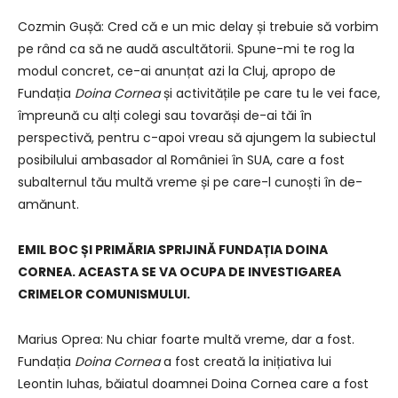
Cozmin Gușă: Cred că e un mic delay și trebuie să vorbim
pe rând ca să ne audă ascultătorii. Spune-mi te rog la
modul concret, ce-ai anunțat azi la Cluj, apropo de
Fundația
Doina Cornea
și activitățile pe care tu le vei face,
împreună cu alți colegi sau tovarăși de-ai tăi în
perspectivă, pentru c-apoi vreau să ajungem la subiectul
posibilului ambasador al României în SUA, care a fost
subalternul tău multă vreme și pe care-l cunoști în de-
amănunt.
EMIL BOC ȘI PRIMĂRIA SPRIJINĂ FUNDAȚIA DOINA
CORNEA. ACEASTA SE VA OCUPA DE INVESTIGAREA
CRIMELOR COMUNISMULUI.
Marius Oprea: Nu chiar foarte multă vreme, dar a fost.
Fundația
Doina Cornea
a fost creată la inițiativa lui
Leontin Iuhas, băiatul doamnei Doina Cornea care a fost