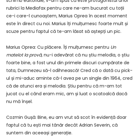
schimb editoriale, v-am spus că este protagonistul unor
rubrici la Mediafax pentru care ne-am bucurat cu toții
ce-i care-l cunoaștem, Marius Oprea în acest moment
este în direct cu noi. Marius îți mulțumesc foarte mult și
scuze pentru faptul că te-am lăsat să aștepți un pic.
Marius Oprea: Cu plăcere. Îți mulțumesc pentru
Un
matelot la provă
, nu-i adevărat că nu știu melodia, o știu
foarte bine, a fost unul din primele discuri cumpărate de
tata, Dumnezeu să-l odihnească! Cred că o dată cu pick-
ul și mi-aduc aminte că-l avea pe un single din 1964, cred
că de atunci era și melodia. Știu pentru că m-am tot
jucat cu el când eram mic, am și luat o scatoalcă dacă
nu mă înșel.
Cozmin Gușă: Bine, eu am vrut să scot în evidență doar
faptul că tu ești mai tânăr decât Adrian Severin, că
suntem din aceeași generație.