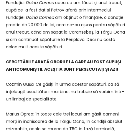
Fundației
Doina Cornea
ceea ce am făcut și anul trecut,
după ce-a fost dat și Petrov afară, prin intermediul
Fundației
Doina Cornea
am obținut o finanțare, o donație
practic de 20.000 de lei, care ne-au ajuns pentru săpături
anul trecut, când am săpat la Caransebeș, la Târgu Ocna
și am continuat săpăturile la Periplava. Deci nu costă
deloc mult aceste săpături.
CERCETĂRILE ARATĂ ORORILE LA CARE AU FOST SUPUȘI
ANTICOMUNIȘTII. ACEȘTIA SUNT PERSECUTAȚI ȘI AZI!
Cozmin Gușă: Ce găsiți în urma acestor săpături, ca să
înțeleagă ascultătorii mai bine, nu trebuie să vorbim într-
un limbaj de specialitate.
Marius Oprea: În toate cele trei locuri am găsit oameni
morți în închisoarea de la Târgu Ocna, în condiții absolut
mizerabile, acolo se murea de TBC în fază terminală,