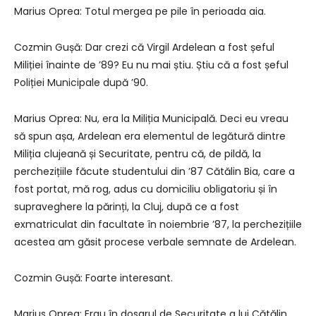
Marius Oprea: Totul mergea pe pile în perioada aia.
Cozmin Gușă: Dar crezi că Virgil Ardelean a fost șeful
Miliției înainte de ʼ89? Eu nu mai știu. Știu că a fost șeful
Poliției Municipale după ʼ90.
Marius Oprea: Nu, era la Miliția Municipală. Deci eu vreau
să spun așa, Ardelean era elementul de legătură dintre
Miliția clujeană și Securitate, pentru că, de pildă, la
perchezițiile făcute studentului din ʼ87 Cătălin Bia, care a
fost portat, mă rog, adus cu domiciliu obligatoriu și în
supraveghere la părinți, la Cluj, după ce a fost
exmatriculat din facultate în noiembrie ʼ87, la perchezițiile
acestea am găsit procese verbale semnate de Ardelean.
Cozmin Gușă: Foarte interesant.
Marius Oprea: Erau în dosarul de Securitate a lui Cătălin