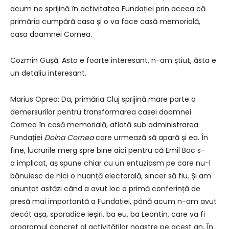
acum ne sprijină în activitatea Fundației prin aceea că
primăria cumpără casa și o va face casă memorială,
casa doamnei Cornea.
Cozmin Gușă: Asta e foarte interesant, n-am știut, ăsta e
un detaliu interesant.
Marius Oprea: Da, primăria Cluj sprijină mare parte a
demersurilor pentru transformarea casei doamnei
Cornea în casă memorială, aflată sub administrarea
Fundației
Doina Cornea
care urmează să apară și ea. În
fine, lucrurile merg spre bine aici pentru că Emil Boc s-
a implicat, aș spune chiar cu un entuziasm pe care nu-l
bănuiesc de nici o nuanță electorală, sincer să fiu. Și am
anunțat astăzi când a avut loc o primă conferință de
presă mai importantă a Fundației, până acum n-am avut
decât așa, sporadice ieșiri, ba eu, ba Leontin, care va fi
programul concret al activităților noastre pe acest an. În