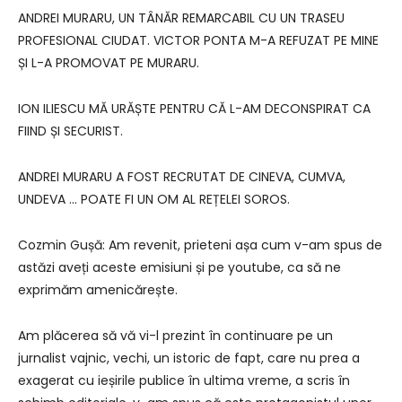
ANDREI MURARU, UN TÂNĂR REMARCABIL CU UN TRASEU
PROFESIONAL CIUDAT. VICTOR PONTA M-A REFUZAT PE MINE
ȘI L-A PROMOVAT PE MURARU.
ION ILIESCU MĂ URĂȘTE PENTRU CĂ L-AM DECONSPIRAT CA
FIIND ȘI SECURIST.
ANDREI MURARU A FOST RECRUTAT DE CINEVA, CUMVA,
UNDEVA … POATE FI UN OM AL REȚELEI SOROS.
Cozmin Gușă: Am revenit, prieteni așa cum v-am spus de
astăzi aveți aceste emisiuni și pe youtube, ca să ne
exprimăm amenicărește.
Am plăcerea să vă vi-l prezint în continuare pe un
jurnalist vajnic, vechi, un istoric de fapt, care nu prea a
exagerat cu ieșirile publice în ultima vreme, a scris în