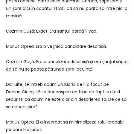
păzea accesul către casa doamnei Cornea, săpaseră și
un șanț aici în capătul străzii ca să nu poată să intre nici o
mașină.
Cozmin Gușă: Exact. Era șanțul, parcă îl văd.
Marius Oprea: Era o veșnică canalizare deschisă.
Cozmin Gușă: Era o canalizare deschisă și era șanțul săpat
ca să nu se poată pătrunde spre locuință.
Dar uite, te întreb acum un lucru: ce l-a făcut pe
Dacian Cioloș să se deconspire ca fiind de fapt un fost
securist, că acum ne este clar din descrierea ta. De ce să
se deconspire?
Marius Oprea: El a încercat să minimalizeze rolul probabil
pe care l-a jucat.