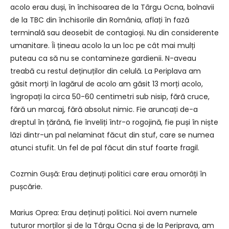
acolo erau duși, în închisoarea de la Târgu Ocna, bolnavii
de la TBC din închisorile din România, aflați în fază
terminală sau deosebit de contagioși. Nu din considerente
umanitare. Îi țineau acolo la un loc pe cât mai mulți
puteau ca să nu se contamineze gardienii. N-aveau
treabă cu restul deținuților din celulă. La Periplava am
găsit morți în lagărul de acolo am găsit 13 morți acolo,
îngropați la circa 50-60 centimetri sub nisip, fără cruce,
fără un marcaj, fără absolut nimic. Fie aruncați de-a
dreptul în țărână, fie înveliți într-o rogojină, fie puși în niște
lăzi dintr-un pal nelaminat făcut din stuf, care se numea
atunci stufit. Un fel de pal făcut din stuf foarte fragil.
Cozmin Gușă: Erau deținuți politici care erau omorâți în
pușcărie.
Marius Oprea: Erau deținuți politici. Noi avem numele
tuturor morților și de la Târgu Ocna și de la Periprava, am