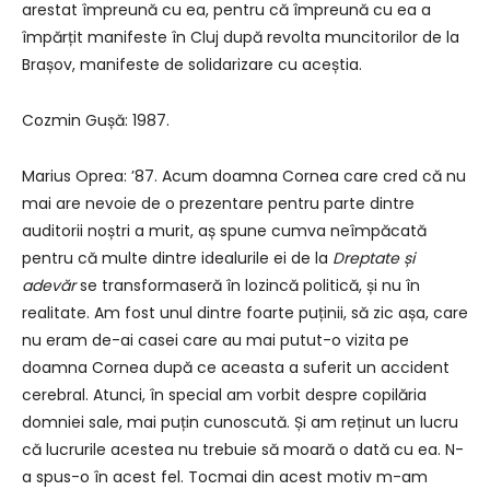
arestat împreună cu ea, pentru că împreună cu ea a
împărțit manifeste în Cluj după revolta muncitorilor de la
Brașov, manifeste de solidarizare cu aceștia.
Cozmin Gușă: 1987.
Marius Oprea: ʼ87. Acum doamna Cornea care cred că nu
mai are nevoie de o prezentare pentru parte dintre
auditorii noștri a murit, aș spune cumva neîmpăcată
pentru că multe dintre idealurile ei de la
Dreptate și
adevăr
se transformaseră în lozincă politică, și nu în
realitate. Am fost unul dintre foarte puținii, să zic așa, care
nu eram de-ai casei care au mai putut-o vizita pe
doamna Cornea după ce aceasta a suferit un accident
cerebral. Atunci, în special am vorbit despre copilăria
domniei sale, mai puțin cunoscută. Și am reținut un lucru
că lucrurile acestea nu trebuie să moară o dată cu ea. N-
a spus-o în acest fel. Tocmai din acest motiv m-am