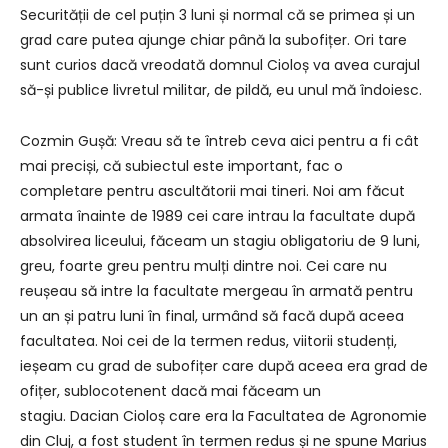
Securității de cel puțin 3 luni și normal că se primea și un
grad care putea ajunge chiar până la subofițer. Ori tare
sunt curios dacă vreodată domnul Cioloș va avea curajul
să-și publice livretul militar, de pildă, eu unul mă îndoiesc.
Cozmin Gușă: Vreau să te întreb ceva aici pentru a fi cât
mai preciși, că subiectul este important, fac o
completare pentru ascultătorii mai tineri. Noi am făcut
armata înainte de 1989 cei care intrau la facultate după
absolvirea liceului, făceam un stagiu obligatoriu de 9 luni,
greu, foarte greu pentru mulți dintre noi. Cei care nu
reușeau să intre la facultate mergeau în armată pentru
un an și patru luni în final, urmând să facă după aceea
facultatea. Noi cei de la termen redus, viitorii studenți,
ieșeam cu grad de subofițer care după aceea era grad de
ofițer, sublocotenent dacă mai făceam un
stagiu. Dacian Cioloș care era la Facultatea de Agronomie
din Cluj, a fost student în termen redus și ne spune Marius