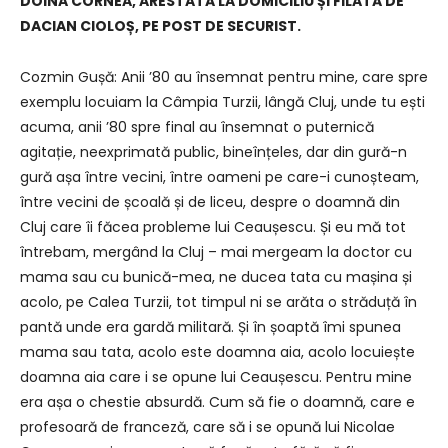
DOINA CORNEA, ARESTATĂ LA DOMICILIU ȘI FILATĂ DE
DACIAN CIOLOȘ, PE POST DE SECURIST.
Cozmin Gușă: Anii ʼ80 au însemnat pentru mine, care spre
exemplu locuiam la Câmpia Turzii, lângă Cluj, unde tu ești
acuma, anii ʼ80 spre final au însemnat o puternică
agitație, neexprimată public, bineînțeles, dar din gură-n
gură așa între vecini, între oameni pe care-i cunoșteam,
între vecini de școală și de liceu, despre o doamnă din
Cluj care îi făcea probleme lui Ceaușescu. Și eu mă tot
întrebam, mergând la Cluj – mai mergeam la doctor cu
mama sau cu bunică-mea, ne ducea tata cu mașina și
acolo, pe Calea Turzii, tot timpul ni se arăta o străduță în
pantă unde era gardă militară. Și în șoaptă îmi spunea
mama sau tata, acolo este doamna aia, acolo locuiește
doamna aia care i se opune lui Ceaușescu. Pentru mine
era așa o chestie absurdă. Cum să fie o doamnă, care e
profesoară de franceză, care să i se opună lui Nicolae