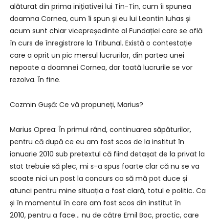
alăturat din prima inițiativei lui Tin-Tin, cum îi spunea
doamna Cornea, cum îi spun și eu lui Leontin Iuhas și
acum sunt chiar vicepreședinte al Fundației care se află
în curs de înregistrare la Tribunal. Există o contestație
care a oprit un pic mersul lucrurilor, din partea unei
nepoate a doamnei Cornea, dar toată lucrurile se vor
rezolva. În fine.
Cozmin Gușă: Ce vă propuneți, Marius?
Marius Oprea: În primul rând, continuarea săpăturilor,
pentru că după ce eu am fost scos de la institut în
ianuarie 2010 sub pretextul că fiind detașat de la privat la
stat trebuie să plec, mi s-a spus foarte clar că nu se va
scoate nici un post la concurs ca să mă pot duce și
atunci pentru mine situația a fost clară, totul e politic. Ca
și în momentul în care am fost scos din institut în
2010, pentru a face… nu de către Emil Boc, practic, care