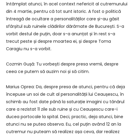
întâmplat atunci, în acel context nefericit al cutremurului
din 4 martie, pentru că tot sunt istoric. A fost o politică
întreagă de ocultare a personalităților care și-au găsit
sfârșitul sub ruinele clădirilor dărâmate de București. S-a
vorbit destul de puțin, doar s-a anunțat și în rest s-a
trecut peste și despre moartea ei, și despre Toma
Caragiu nu s-a vorbit.
Cozmin Gușă: Tu vorbești despre presa vremii, despre
ceea ce putem să auzim noi și să citim.
Marius Oprea: Da, despre presa de atunci, pentru că deja
începuse un soi de cult al personalității lui Ceaușescu, în
schimb au fost date până la saturație imagini cu tânărul
care a rezistat 11 zile sub ruine și cu Ceaușescu care-i
ducea portocale la spital. Deci, practic, deja atunci, bine
atunci nu se putea observa. Eu, cel puțin având 12 an la
cutremur nu puteam să realizez așa ceva, dar realizez