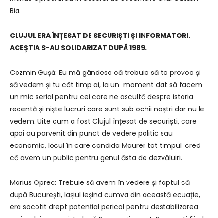
Bia.
CLUJUL ERA ÎNȚESAT DE SECURIȘTI ȘI INFORMATORI.
ACEȘTIA S-AU SOLIDARIZAT DUPĂ 1989.
Cozmin Gușă: Eu mă gândesc că trebuie să te provoc și
să vedem și tu cât timp ai, la un moment dat să facem
un mic serial pentru cei care ne ascultă despre istoria
recentă și niște lucruri care sunt sub ochii noștri dar nu le
vedem. Uite cum a fost Clujul înțesat de securiști, care
apoi au parvenit din punct de vedere politic sau
economic, locul în care candida Maurer tot timpul, cred
că avem un public pentru genul ăsta de dezvăluiri.
Marius Oprea: Trebuie să avem în vedere și faptul că
după București, Iașiul ieșind cumva din această ecuație,
era socotit drept potențial pericol pentru destabilizarea