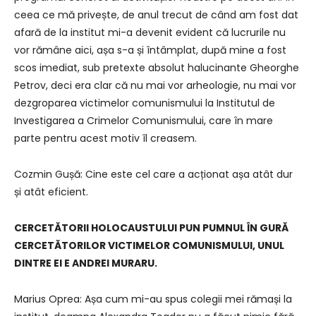
ceea ce mă privește, de anul trecut de când am fost dat
afară de la institut mi-a devenit evident că lucrurile nu
vor rămâne aici, așa s-a și întâmplat, după mine a fost
scos imediat, sub pretexte absolut halucinante Gheorghe
Petrov, deci era clar că nu mai vor arheologie, nu mai vor
dezgroparea victimelor comunismului la Institutul de
Investigarea a Crimelor Comunismului, care în mare
parte pentru acest motiv îl creasem.
Cozmin Gușă: Cine este cel care a acționat așa atât dur
și atât eficient.
CERCETĂTORII HOLOCAUSTULUI PUN PUMNUL ÎN GURĂ
CERCETĂTORILOR VICTIMELOR COMUNISMULUI, UNUL
DINTRE EI E ANDREI MURARU.
Marius Oprea: Așa cum mi-au spus colegii mei rămași la