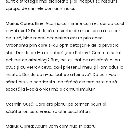
sunt o strategie mai elaborată și ai început să răspunzi
apropo de crimele comunismului.
Marius Oprea: Bine. Acuma,cu mine e cum e, dar cu calul
ce-ai avut? Deci dacă era vorba de mine, eram eu scos
pe tușă, bine mersi, acoperirea exista prin acea
Ordonanță prin care s-au oprit detașările de la privat la
stat. Dar de ce l-a dat afară și pe Petrov? Care era șeful
echipei de arheologi? Bun, ne-au dat pe noi afară, c-au
avut și cu Petrov ceva, că-i prietenul meu și l-am adus la
institut. Dar de ce n-au luat pe altcineva? De ce n-au
săpat nici un centimetru de țărână din țara asta ca să
scoată la iveală o victimă a comunismului?
Cozmin Gușă: Care era planul pe termen scurt al
săpăturilor, asta vreau să afle ascultătorii.
Marius Oprea: Acum vom continua în cadrul