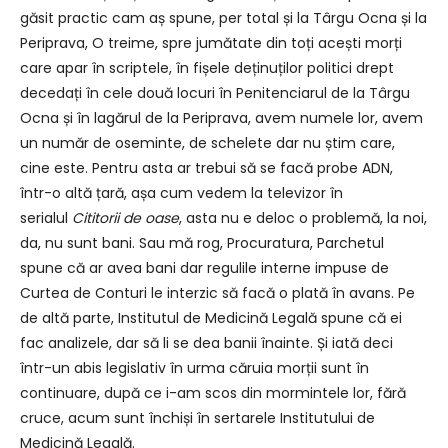
găsit practic cam aș spune, per total și la Târgu Ocna și la
Periprava, O treime, spre jumătate din toți acești morți
care apar în scriptele, în fișele deținuților politici drept
decedați în cele două locuri în Penitenciarul de la Târgu
Ocna și în lagărul de la Periprava, avem numele lor, avem
un număr de oseminte, de schelete dar nu știm care,
cine este. Pentru asta ar trebui să se facă probe ADN,
într-o altă țară, așa cum vedem la televizor în
serialul
Cititorii de oase
, asta nu e deloc o problemă, la noi,
da, nu sunt bani. Sau mă rog, Procuratura, Parchetul
spune că ar avea bani dar regulile interne impuse de
Curtea de Conturi le interzic să facă o plată în avans. Pe
de altă parte, Institutul de Medicină Legală spune că ei
fac analizele, dar să li se dea banii înainte. Și iată deci
într-un abis legislativ în urma căruia morții sunt în
continuare, după ce i-am scos din mormintele lor, fără
cruce, acum sunt închiși în sertarele Institutului de
Medicină Legală.