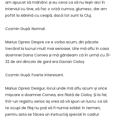
am apucat să mănânc și eu ceva ca să nu leșin aici în
interviul cu tine, să fac o criză cumva, glumesc, dar am
poftit la slănină cu ceapă, dacă tot sunt la Cluj.
Cozmin Gușă: Normal.
Marius Oprea: Despre ce e vorba acum, din păcate
trecând la lucruri mult mai serioase. Uite mă aflu în casa
doamnei Doina Cornea și mă gândeam că în urmă cu 31-
32 de ani dincolo de gard era Dacian Cioloș.
Cozmin Gușă: Foarte interesant.
Marius Oprea: Desigur, locul unde mă aflu acum și orice
mișcare a doamnei Cornea, era filată de Cioloș. Și la fel,
într-un registru serios aș vrea să vă spun un lucru: ca să
te ocupi de filaj nu poți să fi numai soldat în termen,
pentru asta se făcea un instructaj special în cadrul