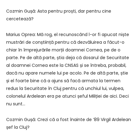
Cozmin Gușă: Asta pentru proști, dar pentru cine
cercetează?
Marius Oprea: Mă rog, el recunoscând l-or fi apucat niște
mustrări de conștiință pentru că dezvăluirea a făcut-o
chiar în împrejurările morții doamnei Cornea, pe de o
parte. Pe de altă parte, știa deja că dosarul de Securitate
al doamnei Cornea este la CNSAS și se întreba, probabil,
dacă nu apare numele lui pe acolo. Pe de altă parte, știe
și el foarte bine că a ajuns să facă armata la termen
redus la Securitate în Cluj pentru că unchiul lui, vulpea,
colonelul Ardelean era pe atunci șeful Miliției de aici. Deci
nu sunt…
Cozmin Gușă: Crezi că a fost înainte de ʼ89 Virgil Ardelean
șef la Cluj?