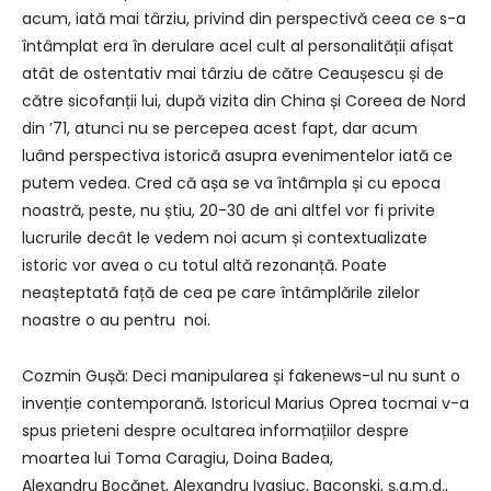
acum, iată mai târziu, privind din perspectivă ceea ce s-a
întâmplat era în derulare acel cult al personalității afișat
atât de ostentativ mai târziu de către Ceaușescu și de
către sicofanții lui, după vizita din China și Coreea de Nord
din ʼ71, atunci nu se percepea acest fapt, dar acum
luând perspectiva istorică asupra evenimentelor iată ce
putem vedea. Cred că așa se va întâmpla și cu epoca
noastră, peste, nu știu, 20-30 de ani altfel vor fi privite
lucrurile decât le vedem noi acum și contextualizate
istoric vor avea o cu totul altă rezonanță. Poate
neașteptată față de cea pe care întâmplările zilelor
noastre o au pentru noi.
Cozmin Gușă: Deci manipularea și fakenews-ul nu sunt o
invenție contemporană. Istoricul Marius Oprea tocmai v-a
spus prieteni despre ocultarea informațiilor despre
moartea lui Toma Caragiu, Doina Badea,
Alexandru Bocăneț, Alexandru Ivasiuc, Baconski, ș.a.m.d.,