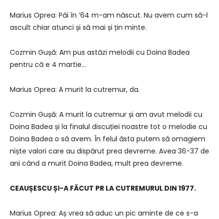
Marius Oprea: Păi în ʼ64 m-am născut. Nu avem cum să-l
ascult chiar atunci și să mai și țin minte.
Cozmin Gușă: Am pus astăzi melodii cu Doina Badea
pentru că e 4 martie…
Marius Oprea: A murit la cutremur, da.
Cozmin Gușă: A murit la cutremur și am avut melodii cu
Doina Badea și la finalul discuției noastre tot o melodie cu
Doina Badea o să avem. În felul ăsta putem să omagiem
niște valori care au dispărut prea devreme. Avea 36-37 de
ani când a murit Doina Badea, mult prea devreme.
CEAUȘESCU ȘI-A FĂCUT PR LA CUTREMURUL DIN 1977.
Marius Oprea: Aș vrea să aduc un pic aminte de ce s-a