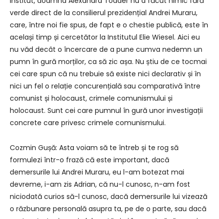
institut, doamna Alexandra Toader nu a făcut nimic fără
verde direct de la consilierul prezidențial Andrei Muraru,
care, între noi fie spus, de fapt e o chestie publică, este în
același timp și cercetător la Institutul Elie Wiesel. Aici eu
nu văd decât o încercare de a pune cumva nedemn un
pumn în gură morților, ca să zic așa. Nu știu de ce tocmai
cei care spun că nu trebuie să existe nici declarativ și în
nici un fel o relație concurențială sau comparativă între
comunist și holocaust, crimele comunismului și
holocaust. Sunt cei care pumnul în gură unor investigații
concrete care privesc crimele comunismului.
Cozmin Gușă: Asta voiam să te întreb și te rog să
formulezi într-o frază că este important, dacă
demersurile lui Andrei Muraru, eu l-am botezat mai
devreme, i-am zis Adrian, că nu-l cunosc, n-am fost
niciodată curios să-l cunosc, dacă demersurile lui vizează
o răzbunare personală asupra ta, pe de o parte, sau dacă