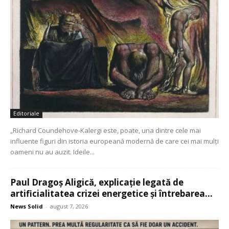
Editoriale
„Richard Coundehove-Kalergi este, poate, una dintre cele mai
influente figuri din istoria europeană modernă de care cei mai mulți
oameni nu au auzit. Ideile...
Paul Dragoș Aligică, explicație legată de
artificialitatea crizei energetice și întrebarea...
News Solid
-
august 7, 2026