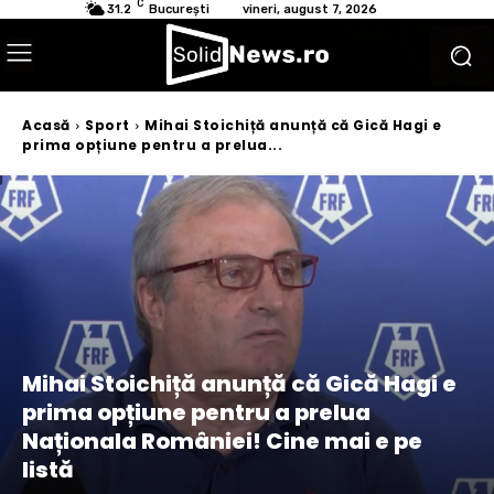
C
31.2
București
vineri, august 7, 2026
Acasă
Sport
Mihai Stoichiță anunță că Gică Hagi e
prima opțiune pentru a prelua...
Mihai Stoichiță anunță că Gică Hagi e
prima opțiune pentru a prelua
Naționala României! Cine mai e pe
listă