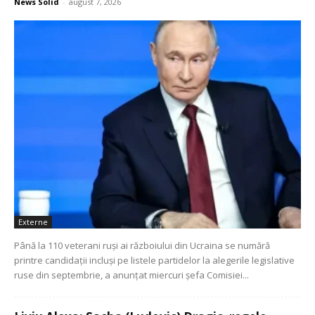
News Solid
-
august 7, 2026
Externe
Până la 110 veterani ruşi ai războiului din Ucraina se numără
printre candidaţii incluşi pe listele partidelor la alegerile legislative
ruse din septembrie, a anunţat miercuri şefa Comisiei...