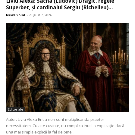
Liviu Alexa: Sacha (Ludovic) Dragic, regele
Superbet, şi cardinalul Sergiu (Richelieu)...
News Solid
-
august 7, 2026
Editoriale
Autor: Liviu Alexa Entia non sunt multiplicanda praeter
necessitatem. Cu alte cuvinte, nu complica inutil o explicație dacă
una mai simplă explică la fel de bine...