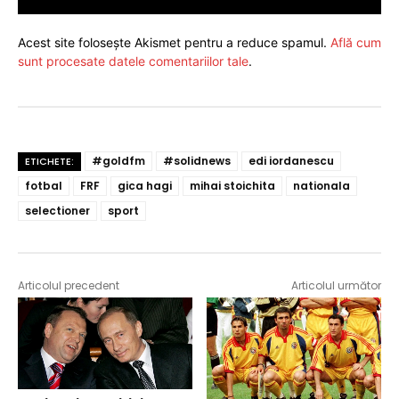
Acest site folosește Akismet pentru a reduce spamul.
Află cum
sunt procesate datele comentariilor tale
.
#goldfm
#solidnews
edi iordanescu
ETICHETE:
fotbal
FRF
gica hagi
mihai stoichita
nationala
selectioner
sport
Articolul precedent
Articolul următor