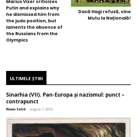
Marius Vizer criticizes
Putin and explains why
Dacă Hagi refuză, vine
he dismissed him from
Mutu la Națională!
the judo position, but
laments the absence of
the Russians from the
Olympics
ULTIMELE ŞTIRI
Sinarhia (VII). Pan-Europa și nazismul: punct –
contrapunct
News Solid
-
august 7, 2026