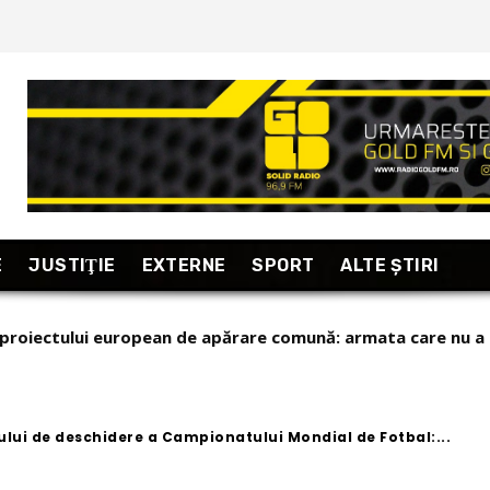
E
JUSTIŢIE
EXTERNE
SPORT
ALTE ŞTIRI
lenski pe popularul Ministru al Apărării
lui de deschidere a Campionatului Mondial de Fotbal:...