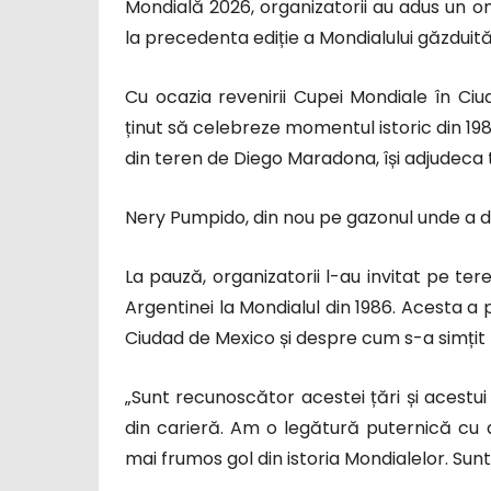
Mondială 2026, organizatorii au adus un o
la precedenta ediție a Mondialului găzduită
Cu ocazia revenirii Cupei Mondiale în Ciu
ținut să celebreze momentul istoric din 19
din teren de Diego Maradona, își adjudeca t
Nery Pumpido, din nou pe gazonul unde a 
La pauză, organizatorii l-au invitat pe ter
Argentinei la Mondialul din 1986. Acesta a p
Ciudad de Mexico și despre cum s-a simțit 
„Sunt recunoscător acestei țări și acestu
din carieră. Am o legătură puternică cu 
mai frumos gol din istoria Mondialelor. Sun