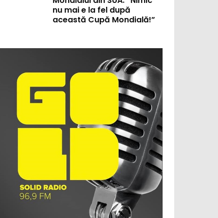
Mondialul din SUA: “Nimic
nu mai e la fel după
această Cupă Mondială!”