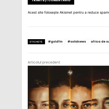
Acest site folosește Akismet pentru a reduce spam
#goldfm
#solidnews
africa de s
ETICHETE:
Articolul precedent