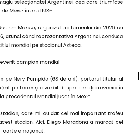
magiu selecționatei Argentinei, cea care triumfase
 de Mexic în anul 1986.
dad de Mexico, organizatorii turneului din 2026 au
86, atunci când reprezentativa Argentinei, condusă
itlul mondial pe stadionul Azteca.
devenit campion mondial
en pe Nery Pumpido (68 de ani), portarul titular al
ășit pe teren și a vorbit despre emoția revenirii în
la precedentul Mondial jucat în Mexic.
i stadion, care mi-au dat cel mai important trofeu
acest stadion. Aici, Diego Maradona a marcat cel
t foarte emoționat.