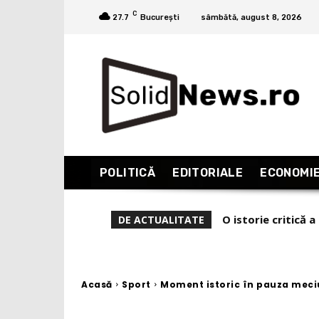
C
27.7
București
sâmbătă, august 8, 2026
POLITICĂ
EDITORIALE
ECONOMI
De ce l-a demis Ze
DE ACTUALITATE
Acasă
Sport
Moment istoric în pauza meciu