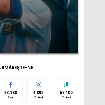
URMĂREŞTE-NE
23,188
4,892
67,100
Fani
Cititori
Cititori