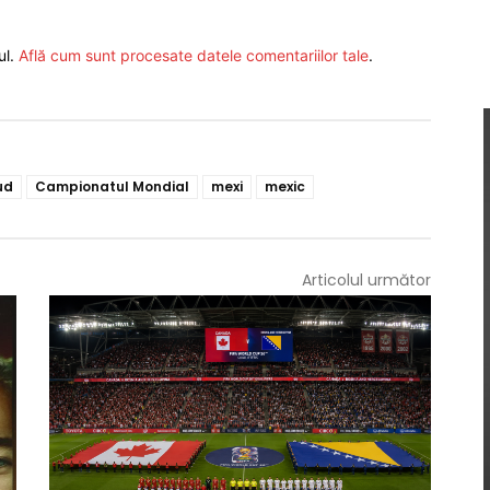
ul.
Află cum sunt procesate datele comentariilor tale
.
ud
Campionatul Mondial
mexi
mexic
Articolul următor