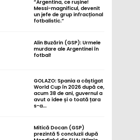
”Argentina, ce rușine!
Messi-magnificul, devenit
un jefe de grup infracțional
fotbalistic.”
Alin Buzărin (GSP): Urmele
murdare ale Argentinei în
fotbal!
GOLAZO: Spania a câștigat
World Cup în 2026 după ce,
acum 38 de ani, guvernul a
avut o idee și o toată țara
:
s-a...
Mitică Docan (GSP)
prezintă 5 concluzii după